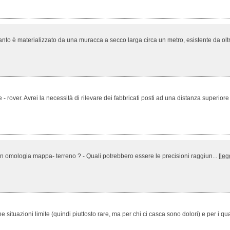
anto è materializzato da una muracca a secco larga circa un metro, esistente da oltre 
er. Avrei la necessità di rilevare dei fabbricati posti ad una distanza superiore al
on omologia mappa- terreno ? - Quali potrebbero essere le precisioni raggiun... [
leg
tuazioni limite (quindi piuttosto rare, ma per chi ci casca sono dolori) e per i quali