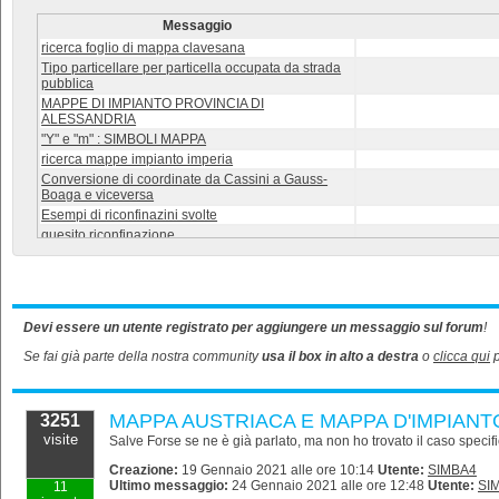
Messaggio
ricerca foglio di mappa clavesana
Tipo particellare per particella occupata da strada
pubblica
MAPPE DI IMPIANTO PROVINCIA DI
ALESSANDRIA
"Y" e "m" : SIMBOLI MAPPA
ricerca mappe impianto imperia
Conversione di coordinate da Cassini a Gauss-
Boaga e viceversa
Esempi di riconfinazini svolte
quesito riconfinazione
Georeferenziazione Catastale Vs Parametrica
Nuovo forum Riconfinazioni con i testi sacri di A.
Costa e P.D. Tani
Compito d'esame del corso Riconfinazioni aperto a
chiunque voglia mettersi alla prova
Devi essere un utente registrato per aggiungere un messaggio sul forum
!
MAPPE D'IMPIANTO RAVENNA
Se fai già parte della nostra community
usa il box in alto a destra
o
clicca qui
p
parcheggio corte urbana (ex corte comune)
Preventivo in linea di massima
pergolato a confine
MAPPA AUSTRIACA E MAPPA D'IMPIAN
3251
FOGLIOP N.16 DI GRIGNASCO (NO)
visite
Salve Forse se ne è già parlato, ma non ho trovato il caso specif
informazione su materiali messi a confine del vicino
Accesso diretto/indiretto?
Creazione:
19 Gennaio 2021 alle ore 10:14
Utente:
SIMBA4
Ultimo messaggio:
24 Gennaio 2021 alle ore 12:48
Utente:
SI
Materializzazione Confini Amministrativi Comunali
11