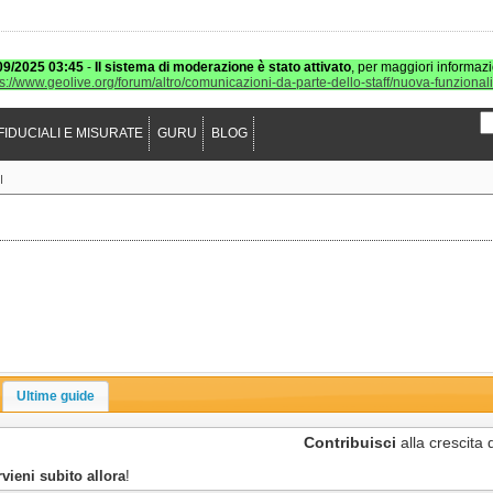
09/2025 03:45
-
Il sistema di moderazione è stato attivato
, per maggiori informazi
ps://www.geolive.org/forum/altro/comunicazioni-da-parte-dello-staff/nuova-funzional
FIDUCIALI E MISURATE
GURU
BLOG
I
Ultime guide
Contribuisci
alla crescita 
rvieni subito allora
!