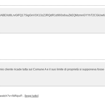
BEXd8LrvGlFQ17SigGnV3X13zZJRQdR1d993s6suZkEQMzmnGYYhT2CGiUw6p/t0
io cliente ricade tutta sul Comune A e il suo limite di proprietà si supponeva fosse d
m/watch?v=lWNpzP... [
leggi tutto
]