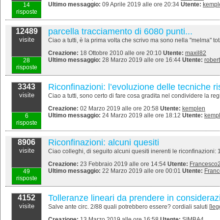
Ultimo messaggio:
09 Aprile 2019 alle ore 20:34
Utente:
kempl
14
risposte
parcella tracciamento di 6080 punti...
12489
visite
Ciao a tutti, è la prima volta che scrivo ma sono nella "melma" tota
Creazione:
18 Ottobre 2010 alle ore 20:10
Utente:
maxil82
Ultimo messaggio:
28 Marzo 2019 alle ore 16:44
Utente:
rober
28
risposte
Riconfinazioni: l’evoluzione delle tecniche ri
3343
visite
Ciao a tutti, sono certo di fare cosa gradita nel condividere la reg
Creazione:
02 Marzo 2019 alle ore 20:58
Utente:
kemplen
Ultimo messaggio:
24 Marzo 2019 alle ore 18:12
Utente:
kemp
6
risposte
Riconfinazioni: alcuni quesiti
8906
visite
Ciao colleghi, di seguito alcuni quesiti inerenti le riconfinazion
Creazione:
23 Febbraio 2019 alle ore 14:54
Utente:
Francesco
Ultimo messaggio:
22 Marzo 2019 alle ore 00:01
Utente:
Fran
49
risposte
Tolleranze lineari da prendere in consideraz
4152
visite
Salve ante circ. 2/88 quali potrebbero essere? cordiali saluti [
leg
Creazione:
13 Marzo 2019 alle ore 16:58
Utente:
SIMBA4