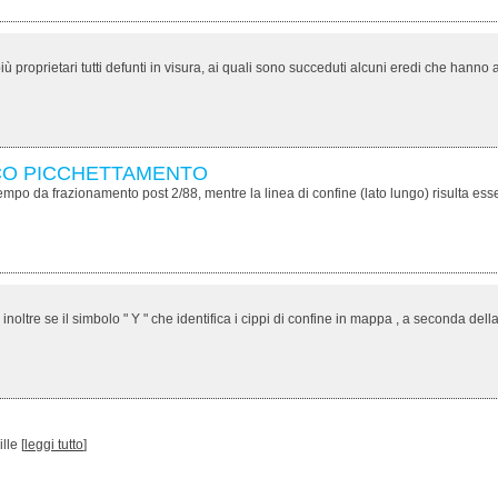
0
4930
 proprietari tutti defunti in visura, ai quali sono succeduti alcuni eredi che hanno ac
ICO PICCHETTAMENTO
o tempo da frazionamento post 2/88, mentre la linea di confine (lato lungo) risulta essere
oltre se il simbolo " Y " che identifica i cippi di confine in mappa , a seconda della d
le [
leggi tutto
]