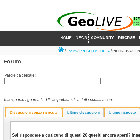
17/
htt
HOME
NEWS
COMMUNITY
RISORSE
/
/
/
Forum
PREGEO e DOCFA
RICONFINAZION
Forum
Parole da cercare:
Tutto quanto riguarda la difficile problematica delle riconfinazioni
Discussioni senza risposte
Ultime discussioni
Ultime risposte
Sai rispondere a qualcuno di questi 20 quesiti ancora aperti?
Inte