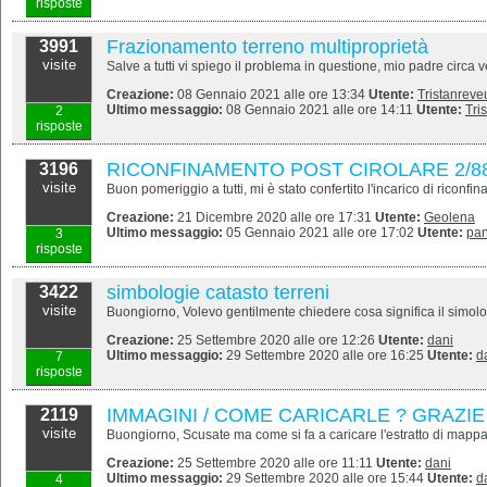
risposte
problemi con riconfinamento
Frazionamento terreno multiproprietà
3991
visite
Salve a tutti vi spiego il problema in questione, mio padre circa v
Creazione:
08 Gennaio 2021 alle ore 13:34
Utente:
Tristanreve
Ultimo messaggio:
08 Gennaio 2021 alle ore 14:11
Utente:
Tri
2
risposte
RICONFINAMENTO POST CIROLARE 2/88
3196
visite
Buon pomeriggio a tutti, mi è stato confertito l'incarico di riconfin
Creazione:
21 Dicembre 2020 alle ore 17:31
Utente:
Geolena
Ultimo messaggio:
05 Gennaio 2021 alle ore 17:02
Utente:
pa
3
risposte
simbologie catasto terreni
3422
visite
Buongiorno, Volevo gentilmente chiedere cosa significa il simolo "m"
Creazione:
25 Settembre 2020 alle ore 12:26
Utente:
dani
Ultimo messaggio:
29 Settembre 2020 alle ore 16:25
Utente:
d
7
risposte
IMMAGINI / COME CARICARLE ? GRAZIE
2119
visite
Buongiorno, Scusate ma come si fa a caricare l'estratto di mapp
Creazione:
25 Settembre 2020 alle ore 11:11
Utente:
dani
Ultimo messaggio:
29 Settembre 2020 alle ore 15:44
Utente:
d
4