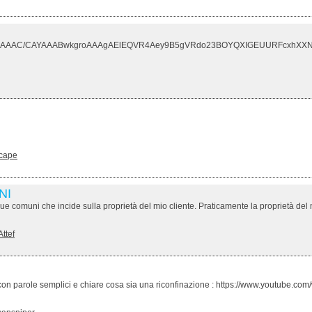
x4AAAC/CAYAAABwkgroAAAgAElEQVR4Aey9B5gVRdo23BOYQXIGEUURFcxhXXNA
cape
NI
due comuni che incide sulla proprietà del mio cliente. Praticamente la proprietà del m
Attef
to con parole semplici e chiare cosa sia una riconfinazione : https://www.youtube.co