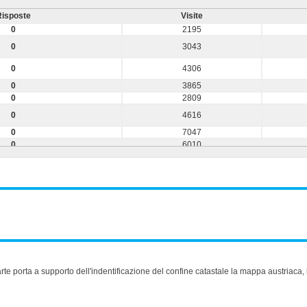
isposte
Visite
0
2195
0
3043
0
4306
0
3865
0
2809
0
4616
0
7047
0
6010
0
3905
0
3953
0
3371
0
3254
0
3662
0
3525
0
3642
0
3473
te porta a supporto dell'indentificazione del confine catastale la mappa austriaca, 
0
4903
0
6513
0
5021