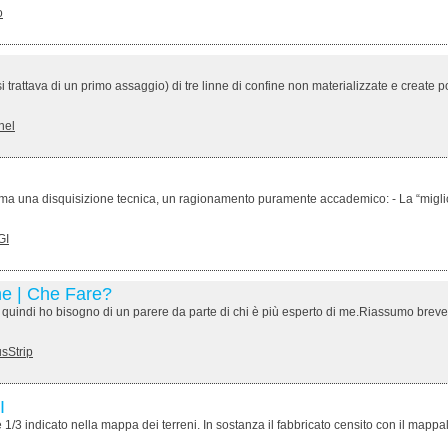
o
 trattava di un primo assaggio) di tre linne di confine non materializzate e create pos
nel
 ma una disquisizione tecnica, un ragionamento puramente accademico: - La “migliore
GI
one | Che Fare?
; quindi ho bisogno di un parere da parte di chi è più esperto di me.Riassumo brevem
sStrip
I
1/3 indicato nella mappa dei terreni. In sostanza il fabbricato censito con il mappale