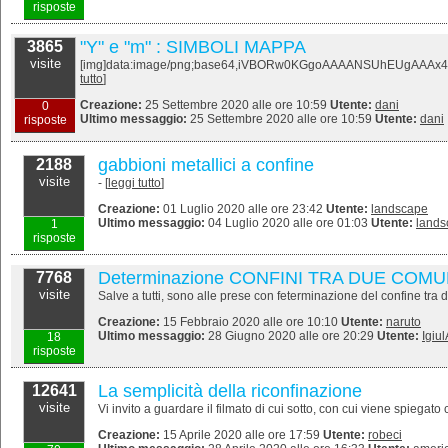
risposte
"Y" e "m" : SIMBOLI MAPPA
3865
visite
[img]data:image/png;base64,iVBORw0KGgoAAAANSUhEUgAAA
tutto
]
Creazione:
25 Settembre 2020 alle ore 10:59
Utente:
dani
0
Ultimo messaggio:
25 Settembre 2020 alle ore 10:59
Utente:
dani
risposte
gabbioni metallici a confine
2188
visite
- [
leggi tutto
]
Creazione:
01 Luglio 2020 alle ore 23:42
Utente:
landscape
Ultimo messaggio:
04 Luglio 2020 alle ore 01:03
Utente:
lands
1
risposte
Determinazione CONFINI TRA DUE COMU
7768
visite
Salve a tutti, sono alle prese con feterminazione del confine tra 
Creazione:
15 Febbraio 2020 alle ore 10:10
Utente:
naruto
Ultimo messaggio:
28 Giugno 2020 alle ore 20:29
Utente:
Igiul
18
risposte
La semplicità della riconfinazione
12641
visite
Vi invito a guardare il filmato di cui sotto, con cui viene spiega
Creazione:
15 Aprile 2020 alle ore 17:59
Utente:
robeci