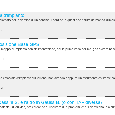
a d'impianto
hiamato per la verifica di un confine. Il confine in questione risulta da mappa d'impi
5
Posizione Base GPS
appa di impianto con strumentazione, per la prima volta per me, gps ovvero base - rov
a81
ppa catastale d’impianto sul terreno, non avendo neppure un riferimento esistente c
nel
 Cassini-S. e l'altro in Gauss-B. (o con TAF diversa)
tastali (CorrMap) sto cercando di risolvere due problemi che si verificano in alcune si