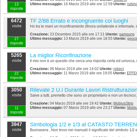
Ultimo messaggio:
16 Marzo 2019 alle ore 12:59
Utente:
rubin
13
risposte
TF 2/88 Errato e incongruente coi luoghi
6472
visite
Ho tra le mani un riconfinamento (finora unilaterale e informale, si
Creazione:
23 Dicembre 2015 alle ore 17:21
Utente:
samsung
Ultimo messaggio:
13 Marzo 2019 alle ore 18:55
Utente:
geoci
27
risposte
La miglior Riconfinazione
5265
visite
Il mio non è un quesito che cerca una risposta certa ed univoca,
Creazione:
06 Marzo 2019 alle ore 14:02
Utente:
robeci
Ultimo messaggio:
11 Marzo 2019 alle ore 19:05
Utente:
EFFE
22
risposte
Rilevate 2 U.I Durante Lavori Ristrutturazi
3050
visite
Salve a tutti, premetto che sono un proprietario e non un tecnico
Creazione:
04 Marzo 2019 alle ore 19:42
Utente:
MobiusStrip
Ultimo messaggio:
07 Marzo 2019 alle ore 23:27
Utente:
Mobiu
11
risposte
Simbologia 1/2 e 1/3 al CATASTO TERREN
3947
visite
Buonasera , Non trovo nei manuali il significato del simbolo 1/2 e 