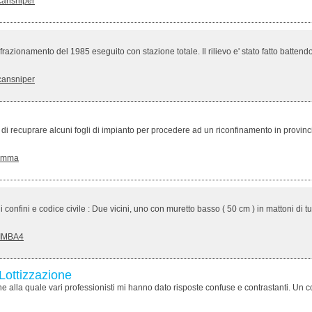
cansniper
azionamento del 1985 eseguito con stazione totale. Il rilievo e' stato fatto battendo
cansniper
 recuprare alcuni fogli di impianto per procedere ad un riconfinamento in provincia 
amma
onfini e codice civile : Due vicini, uno con muretto basso ( 50 cm ) in mattoni di tuf
IMBA4
Lottizzazione
alla quale vari professionisti mi hanno dato risposte confuse e contrastanti. Un comu