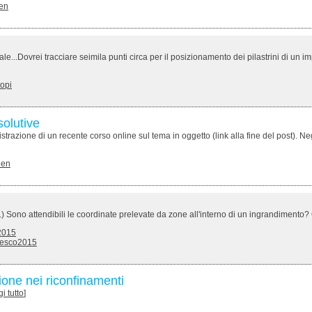
en
le...Dovrei tracciare seimila punti circa per il posizionamento dei pilastrini di un im
topi
solutive
istrazione di un recente corso online sul tema in oggetto (link alla fine del post). Neg
len
i: 1) Sono attendibili le coordinate prelevate da zone all'interno di un ingrandimento
2015
cesco2015
ione nei riconfinamenti
gi tutto
]