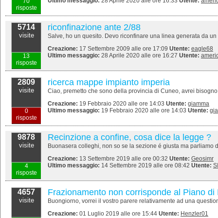
Ultimo messaggio:
28 Aprile 2020 alle ore 16:33
Utente:
ameri
70
risposte
riconfinazione ante 2/88
5714
visite
Salve, ho un quesito. Devo riconfinare una linea generata da un fr
Creazione:
17 Settembre 2009 alle ore 17:09
Utente:
eagle68
Ultimo messaggio:
28 Aprile 2020 alle ore 16:27
Utente:
ameri
13
risposte
ricerca mappe impianto imperia
2809
visite
Ciao, premetto che sono della provincia di Cuneo, avrei bisogno di
Creazione:
19 Febbraio 2020 alle ore 14:03
Utente:
giamma
Ultimo messaggio:
19 Febbraio 2020 alle ore 14:03
Utente:
gi
0
risposte
Recinzione a confine, cosa dice la legge ?
9878
visite
Buonasera colleghi, non so se la sezione é giusta ma parliamo di c
Creazione:
13 Settembre 2019 alle ore 00:32
Utente:
Geosimr
Ultimo messaggio:
14 Settembre 2019 alle ore 08:42
Utente:
S
4
risposte
Frazionamento non corrisponde al Piano di 
4657
visite
Buongiorno, vorrei il vostro parere relativamente ad una questione 
Creazione:
01 Luglio 2019 alle ore 15:44
Utente:
Henzler01