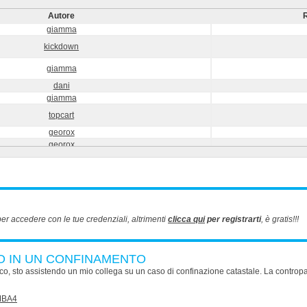
Autore
R
giamma
kickdown
giamma
dani
giamma
topcart
georox
georox
georox
georox
georox
landsurveyor
er accedere con le tue credenziali, altrimenti
clicca qui
per registrarti
, è gratis!!!
djpulp
MERAKsg1
roby2013
TO IN UN CONFINAMENTO
bellans
ico, sto assistendo un mio collega su un caso di confinazione catastale. La contropar
dona71
elen82
MBA4
geoalfa