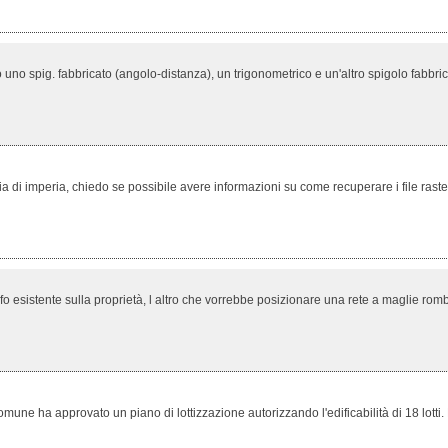
 uno spig. fabbricato (angolo-distanza), un trigonometrico e un'altro spigolo fabbrica
di imperia, chiedo se possibile avere informazioni su come recuperare i file rasteriz
o esistente sulla proprietà, l altro che vorrebbe posizionare una rete a maglie romboi
ne ha approvato un piano di lottizzazione autorizzando l'edificabilità di 18 lotti. E'