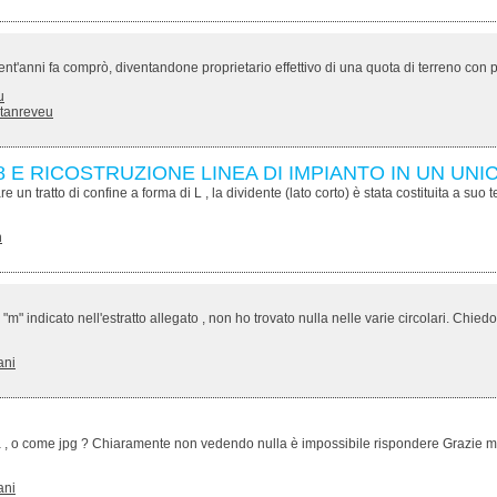
geoalfa
ent'anni fa comprò, diventandone proprietario effettivo di una quota di terreno con più
u
stanreveu
 E RICOSTRUZIONE LINEA DI IMPIANTO IN UN UN
are un tratto di confine a forma di L , la dividente (lato corto) è stata costituita a su
n
 indicato nell'estratto allegato , non ho trovato nulla nelle varie circolari. Chiedo in
ani
a , o come jpg ? Chiaramente non vedendo nulla è impossibile rispondere Grazie mil
ani