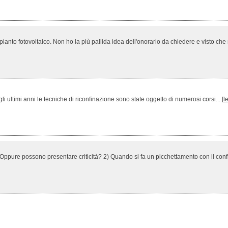
pianto fotovoltaico. Non ho la più pallida idea dell'onorario da chiedere e visto che mi
li ultimi anni le tecniche di riconfinazione sono state oggetto di numerosi corsi... [
l
? Oppure possono presentare criticità? 2) Quando si fa un picchettamento con il confi