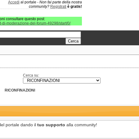
Accedi
al portale -
Non fai parte della nostra
community?
Registrati
è gratis!
oni consultare questo post:
it-di-moderazione-del-forum-49298/start/0/
Cerca su:
RICONFINAZIONI
del portale dando il
tuo supporto
alla community!