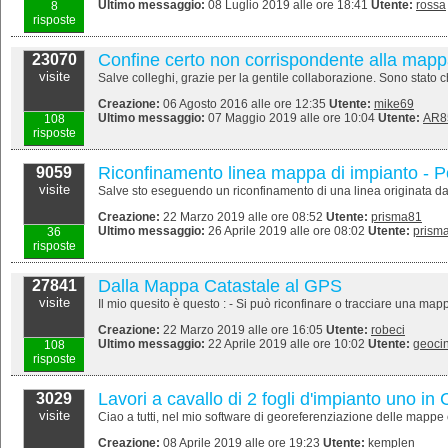
Ultimo messaggio:
08 Luglio 2019 alle ore 18:41
Utente:
rossa
8
risposte
Confine certo non corrispondente alla mapp
23070
visite
Salve colleghi, grazie per la gentile collaborazione. Sono stato c
Creazione:
06 Agosto 2016 alle ore 12:35
Utente:
mike69
Ultimo messaggio:
07 Maggio 2019 alle ore 10:04
Utente:
AR8
108
risposte
Riconfinamento linea mappa di impianto - 
9059
visite
Salve sto eseguendo un riconfinamento di una linea originata da m
Creazione:
22 Marzo 2019 alle ore 08:52
Utente:
prisma81
Ultimo messaggio:
26 Aprile 2019 alle ore 08:02
Utente:
prism
36
risposte
Dalla Mappa Catastale al GPS
27841
visite
Il mio quesito è questo : - Si può riconfinare o tracciare una ma
Creazione:
22 Marzo 2019 alle ore 16:05
Utente:
robeci
Ultimo messaggio:
22 Aprile 2019 alle ore 10:02
Utente:
geoci
108
risposte
Lavori a cavallo di 2 fogli d'impianto uno in
3029
visite
Ciao a tutti, nel mio software di georeferenziazione delle mappe ca
Creazione:
08 Aprile 2019 alle ore 19:23
Utente:
kemplen