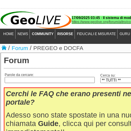
17/09/2025 03:45
-
Il sistema di mod
https://www.geolive.org/forum/altro/c
HOME
NEWS
COMMUNITY
RISORSE
FIDUCIALI E MISURATE
GURU
/
/
Forum
PREGEO e DOCFA
Forum
Parole da cercare:
Cerca su:
Cerchi le FAQ che erano presenti ne
portale?
Adesso sono state spostate in una n
chiamata
Guide
,
clicca qui per consul