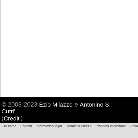
© 2003-2023
e
Ezio Milazzo
Antonino S.
Cutri'
(
)
Crediti
-
-
-
-
-
Chi siamo
Contatti
Informazioni legali
Termini di utilizzo
Proprietà intellettuale
Priv