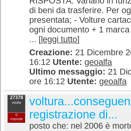
RISPOSTA: Variano in funz
di beni da trasferire. Per og
presentata; - Volture carta
ogni documento + 1 marca 
... [
leggi tutto
]
Creazione:
21 Dicembre 20
16:12
Utente:
geoalfa
Ultimo messaggio:
21 Di
ore 16:12
Utente:
geoalfa
voltura...consegue
27378
visite
registrazione di...
0
risposte
posto che: nel 2006 è morto