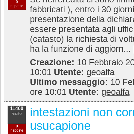
0
risposte
fabbricati ), entro i 30 giorn
presentazione della dichia
essere presentata agli uffici
(catasto) la richiesta di vol
ha la funzione di aggiorn... 
Creazione:
10 Febbraio 20
10:01
Utente:
geoalfa
Ultimo messaggio:
10 Fe
ore 10:01
Utente:
geoalfa
intestazioni non cor
11460
visite
usucapione
0
risposte