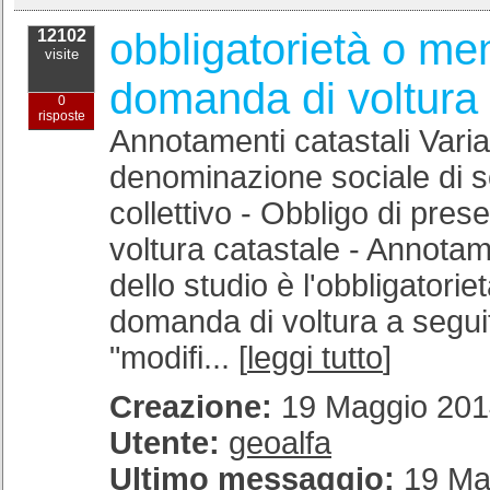
obbligatorietà o me
12102
visite
domanda di voltura 
0
risposte
Annotamenti catastali Varia
denominazione sociale di s
collettivo - Obbligo di pres
voltura catastale - Annotam
dello studio è l'obbligatori
domanda di voltura a segui
"modifi... [
leggi tutto
]
Creazione:
19 Maggio 2014
Utente:
geoalfa
Ultimo messaggio:
19 Ma