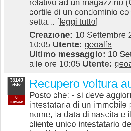
relativo ad un magazzino (
cortile di un condominio c
setta... [
leggi tutto
]
Creazione:
10 Settembre 2
10:05
Utente:
geoalfa
Ultimo messaggio:
10 Se
alle ore 10:05
Utente:
geoa
Recupero voltura a
35140
visite
Posto che: - si deve aggiorn
0
risposte
intestataria di un immobile 
nome, la data di nascita e il
cliente unico intestatario de