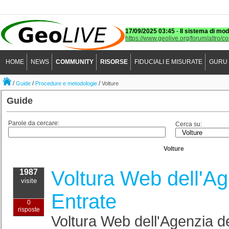
17/09/2025 03:45
-
Il sistema di mod
https://www.geolive.org/forum/altro/c
HOME
NEWS
COMMUNITY
RISORSE
FIDUCIALI E MISURATE
GURU
/
/
/
Guide
Procedure e metodologie
Volture
Guide
Parole da cercare:
Cerca su:
Volture
Voltura Web dell'Ag
1987
visite
Entrate
0
risposte
Voltura Web dell'Agenzia de