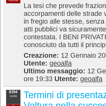
risposte
La tesi che prevede frazio
accorpamenti delle strade vi
in fregio alle stesse, senza
atti pubblici va sicuramen
contestata. I BENI PRIVATI
conosciuto da tutti il principi
Creazione:
12 Gennaio 200
Utente:
geoalfa
Ultimo messaggio:
12 Ge
ore 19:33
Utente:
geoalfa
Termini di presenta
8394
visite
Voltura nella succe