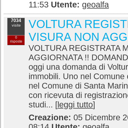
11:53
Utente:
geoalfa
VOLTURA REGIST
7034
visite
VISURA NON AGG
0
risposte
VOLTURA REGISTRATA M
AGGIORNATA !! DOMANDA:
oggi una domanda di Voltur
immobili. Uno nel Comune
nel Comune di Santa Marine
con ricevuta di registrazion
studi... [
leggi tutto
]
Creazione:
05 Dicembre 20
08:14
Utente:
geoalfa