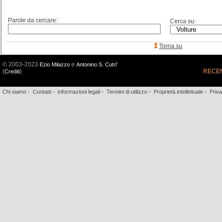
Parole da cercare:
Cerca su:
Torna su
© 2003-2023
e
Ezio Milazzo
Antonino S. Cutri'
(
)
RECEN
Crediti
-
-
-
-
-
Chi siamo
Contatti
Informazioni legali
Termini di utilizzo
Proprietà intellettuale
Priv