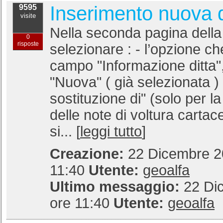
Inserimento nuova d
9595
visite
Nella seconda pagina della
0
risposte
selezionare : - l’opzione c
campo "Informazione ditta",.
"Nuova" ( già selezionata )
sostituzione di" (solo per l
delle note di voltura cartac
si... [
leggi tutto
]
Creazione:
22 Dicembre 20
11:40
Utente:
geoalfa
Ultimo messaggio:
22 Di
ore 11:40
Utente:
geoalfa