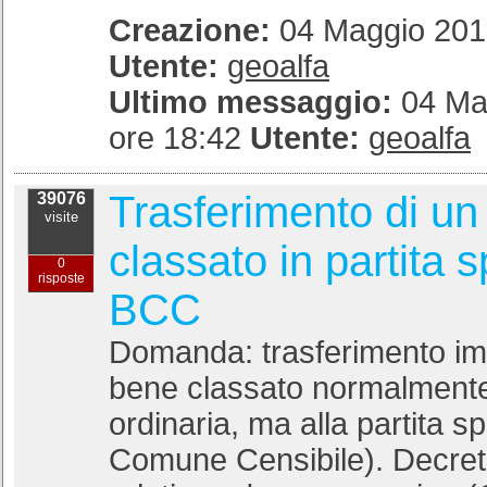
Creazione:
04 Maggio 2013
Utente:
geoalfa
Ultimo messaggio:
04 Ma
ore 18:42
Utente:
geoalfa
Trasferimento di un
39076
visite
classato in partita 
0
risposte
BCC
Domanda: trasferimento imm
bene classato normalmente
ordinaria, ma alla partita s
Comune Censibile). Decret