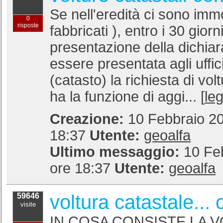
Se nell'eredità ci sono immob
0
risposte
fabbricati ), entro i 30 giorn
presentazione della dichia
essere presentata agli uffici
(catasto) la richiesta di vol
ha la funzione di aggi... [
leg
Creazione:
10 Febbraio 20
18:37
Utente:
geoalfa
Ultimo messaggio:
10 Fe
ore 18:37
Utente:
geoalfa
voltura catastale...
59646
visite
IN COSA CONSISTE LA V