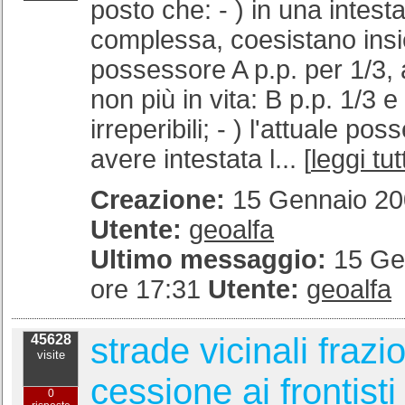
posto che: - ) in una intest
complessa, coesistano insi
possessore A p.p. per 1/3, al
non più in vita: B p.p. 1/3 e 
irreperibili; - ) l'attuale po
avere intestata l... [
leggi tut
Creazione:
15 Gennaio 200
Utente:
geoalfa
Ultimo messaggio:
15 Ge
ore 17:31
Utente:
geoalfa
strade vicinali fraz
45628
visite
cessione ai frontisti
0