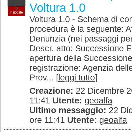
Voltura 1.0
0
risposte
Voltura 1.0 - Schema di co
procedura è la seguente: A
Denunzia (nei passaggi per
Descr. atto: Successione Ef
apertura della Successione
registrazione: Agenzia dell
Prov... [
leggi tutto
]
Creazione:
22 Dicembre 20
11:41
Utente:
geoalfa
Ultimo messaggio:
22 Di
ore 11:41
Utente:
geoalfa