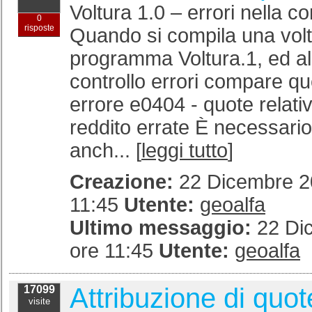
Voltura 1.0 – errori nella c
0
risposte
Quando si compila una volt
programma Voltura.1, ed a
controllo errori compare q
errore e0404 - quote relative
reddito errate È necessario
anch... [
leggi tutto
]
Creazione:
22 Dicembre 20
11:45
Utente:
geoalfa
Ultimo messaggio:
22 Di
ore 11:45
Utente:
geoalfa
Attribuzione di quot
17099
visite