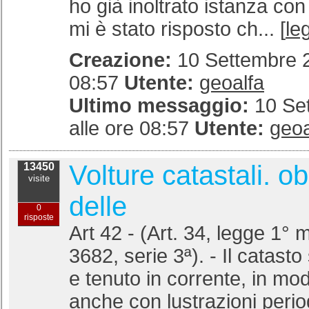
ho già inoltrato istanza con
mi è stato risposto ch... [
leg
Creazione:
10 Settembre 2
08:57
Utente:
geoalfa
Ultimo messaggio:
10 Se
alle ore 08:57
Utente:
geoa
Volture catastali. ob
13450
visite
delle
0
risposte
Art 42 - (Art. 34, legge 1° 
3682, serie 3ª). - Il catast
e tenuto in corrente, in mo
anche con lustrazioni perio