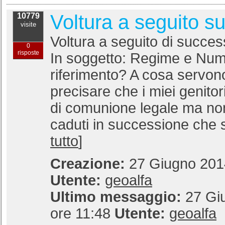
Voltura a seguito s
10779
visite
Voltura a seguito di succ
0
risposte
In soggetto: Regime e Nume
riferimento? A cosa servo
precisare che i miei genito
di comunione legale ma non
caduti in successione che so
tutto
]
Creazione:
27 Giugno 2014
Utente:
geoalfa
Ultimo messaggio:
27 Gi
ore 11:48
Utente:
geoalfa