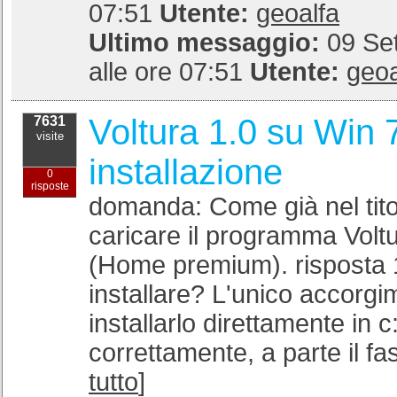
07:51
Utente:
geoalfa
Ultimo messaggio:
09 Se
alle ore 07:51
Utente:
geoa
Voltura 1.0 su Win 7 
7631
visite
installazione
0
risposte
domanda: Come già nel tito
caricare il programma Volt
(Home premium). risposta 1
installare? L'unico accorgi
installarlo direttamente in 
correttamente, a parte il fast
tutto
]