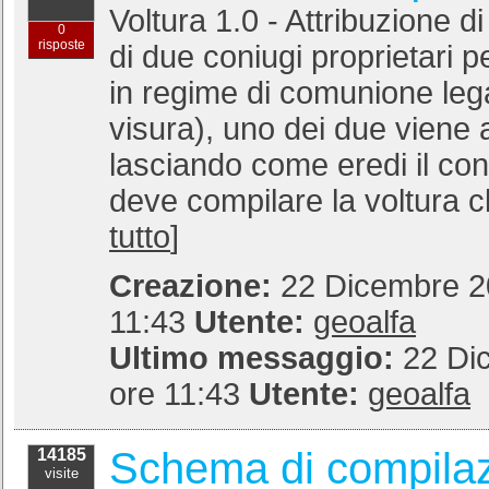
Voltura 1.0 - Attribuzione d
0
risposte
di due coniugi proprietari 
in regime di comunione le
visura), uno dei due viene
lasciando come eredi il coniu
deve compilare la voltura cl
tutto
]
Creazione:
22 Dicembre 20
11:43
Utente:
geoalfa
Ultimo messaggio:
22 Di
ore 11:43
Utente:
geoalfa
Schema di compilaz
14185
visite