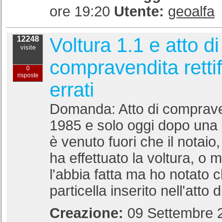
ore 19:20
Utente:
geoalfa
Voltura 1.1 e atto di
12248
visite
compravendita rettif
0
risposte
errati
Domanda: Atto di compraven
1985 e solo oggi dopo una 
è venuto fuori che il notaio
ha effettuato la voltura, o 
l'abbia fatta ma ho notato c
particella inserito nell'atto di
Creazione:
09 Settembre 2