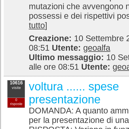
mutazioni che avvengono ne
possessi e dei rispettivi pos
tutto
]
Creazione:
10 Settembre 2
08:51
Utente:
geoalfa
Ultimo messaggio:
10 Se
alle ore 08:51
Utente:
geoa
voltura ...... spese
10616
visite
presentazione
0
risposte
DOMANDA: A quanto ammo
per la presentazione di una