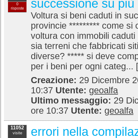
successione su più 
0
risposte
Voltura si beni caduti in s
provincie ********* come si
voltura con immobili caduti
sia terreni che fabbricati sit
diverse? ***** si deve comp
per i beni per ogni categ... 
Creazione:
29 Dicembre 20
10:37
Utente:
geoalfa
Ultimo messaggio:
29 Di
ore 10:37
Utente:
geoalfa
errori nella compila
11052
visite