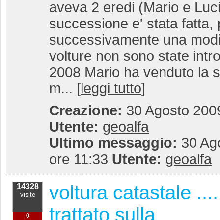
aveva 2 eredi (Mario e Luci
successione e' stata fatta,
successivamente una modif
volture non sono state introd
2008 Mario ha venduto la 
m... [
leggi tutto
]
Creazione:
30 Agosto 2009
Utente:
geoalfa
Ultimo messaggio:
30 Ag
ore 11:33
Utente:
geoalfa
voltura catastale ...
14328
visite
trattato sulla
0