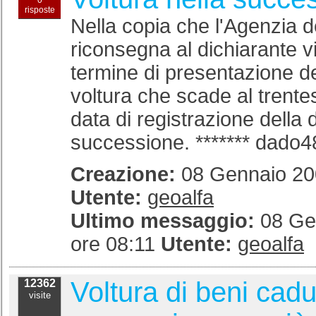
0
risposte
Nella copia che l'Agenzia d
riconsegna al dichiarante vi
termine di presentazione de
voltura che scade al trente
data di registrazione della 
successione. ******* dado48
Creazione:
08 Gennaio 200
Utente:
geoalfa
Ultimo messaggio:
08 Ge
ore 08:11
Utente:
geoalfa
Voltura di beni cadut
12362
visite