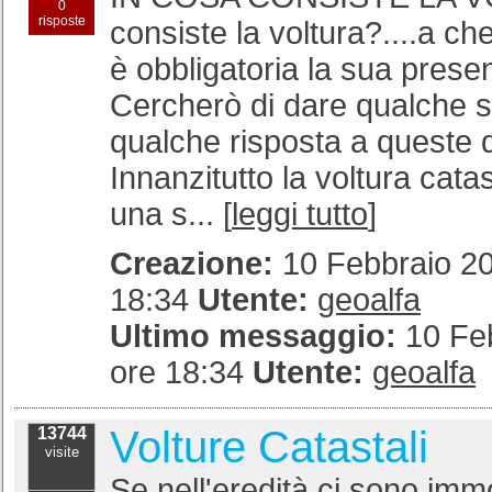
0
risposte
consiste la voltura?....a c
è obbligatoria la sua prese
Cercherò di dare qualche 
qualche risposta a queste
Innanzitutto la voltura cata
una s... [
leggi tutto
]
Creazione:
10 Febbraio 20
18:34
Utente:
geoalfa
Ultimo messaggio:
10 Fe
ore 18:34
Utente:
geoalfa
Volture Catastali
13744
visite
Se nell'eredità ci sono immob