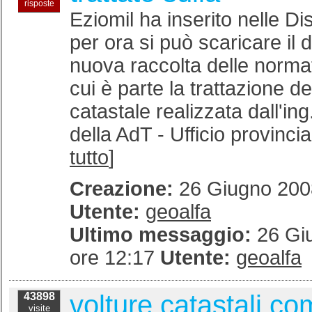
risposte
Eziomil ha inserito nelle D
per ora si può scaricare il 
nuova raccolta delle normat
cui è parte la trattazione de
catastale realizzata dall'in
della AdT - Ufficio provincial
tutto
]
Creazione:
26 Giugno 2008
Utente:
geoalfa
Ultimo messaggio:
26 Gi
ore 12:17
Utente:
geoalfa
volture catastali co
43898
visite