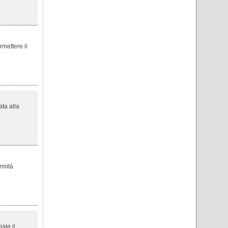
rmettere il
ata alla
rmità
ale il