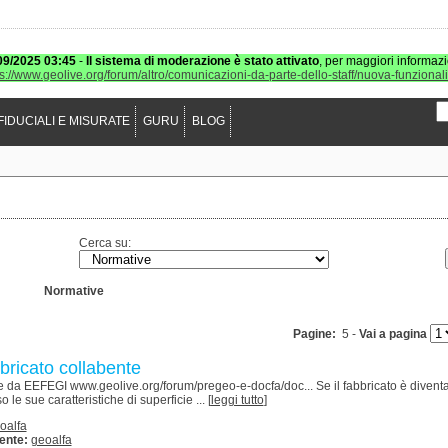
09/2025 03:45
-
Il sistema di moderazione è stato attivato
, per maggiori informazi
ps://www.geolive.org/forum/altro/comunicazioni-da-parte-dello-staff/nuova-funzional
FIDUCIALI E MISURATE
GURU
BLOG
Cerca su:
Normative
Pagine:
5 -
Vai a pagina
bbricato collabente
nte da EEFEGI www.geolive.org/forum/pregeo-e-docfa/doc... Se il fabbricato è diventa
le sue caratteristiche di superficie ... [
leggi tutto
]
oalfa
ente:
geoalfa