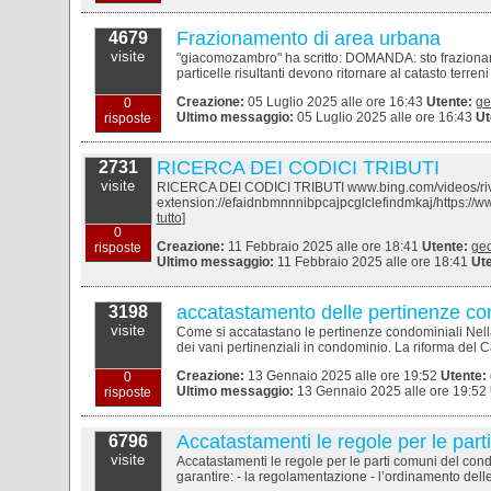
Frazionamento di area urbana
4679
visite
"giacomozambro" ha scritto: DOMANDA: sto frazionan
particelle risultanti devono ritornare al catasto terreni 
Creazione:
05 Luglio 2025 alle ore 16:43
Utente:
ge
0
Ultimo messaggio:
05 Luglio 2025 alle ore 16:43
Ut
risposte
RICERCA DEI CODICI TRIBUTI
2731
visite
RICERCA DEI CODICI TRIBUTI www.bing.com/videos/river
extension://efaidnbmnnnibpcajpcglclefindmkaj/https://
tutto
]
0
Creazione:
11 Febbraio 2025 alle ore 18:41
Utente:
geo
risposte
Ultimo messaggio:
11 Febbraio 2025 alle ore 18:41
Ute
accatastamento delle pertinenze co
3198
visite
Come si accatastano le pertinenze condominiali Nella 
dei vani pertinenziali in condominio. La riforma del Ca
Creazione:
13 Gennaio 2025 alle ore 19:52
Utente:
0
Ultimo messaggio:
13 Gennaio 2025 alle ore 19:52
risposte
Accatastamenti le regole per le par
6796
visite
Accatastamenti le regole per le parti comuni del co
garantire: - la regolamentazione - l’ordinamento delle a