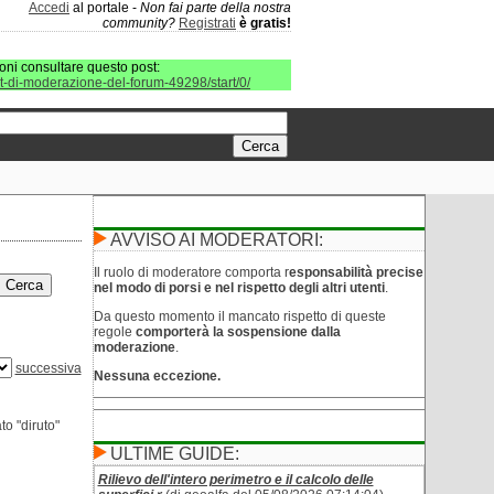
Accedi
al portale -
Non fai parte della nostra
community?
Registrati
è gratis!
oni consultare questo post:
it-di-moderazione-del-forum-49298/start/0/
AVVISO AI MODERATORI:
Il ruolo di moderatore comporta r
esponsabilità precise
nel modo di porsi e nel rispetto degli altri utenti
.
Da questo momento il mancato rispetto di queste
regole
comporterà la sospensione dalla
moderazione
.
successiva
Nessuna eccezione.
to "diruto"
ULTIME GUIDE:
Rilievo dell'intero perimetro e il calcolo delle