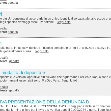
ente:
geoalfa
i
più U.I. consente di accorparle in un unico identificativo catastale, allo scopo di g
li specifici vantaggi fiscali. Per ottene... [
leggi tutto
]
oalfa
ente:
geoalfa
i
ttotetti a fini abitativi richiede il rispetto combinato di limiti di altezza e distanze tra e
i (generalmente si usa ... [
leggi tutto
]
eoalfa
tente:
geoalfa
 modalità di deposito e
eposito e le versioni operative più rilevanti che riguardano PreGeo e DocFa sono v
i aggiornamenti essenziali sono: PreGeo Vers... [
leggi tutto
]
eoalfa
tente:
geoalfa
IVA PRESENTAZIONE DELLA DENUNCIA D
 DELLA DENUNCIA DI SUCCESSIONE CASO: Effegi parla della sanzione per
o dal termine ultimo per l’invio e si verifica dopo il 01/09/2024 e quin... [
leggi tutt