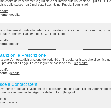
mplessità dell’accertamento giudiziale dell’intervenuta usucapione. QUESITO : De
to dello stesso non è mai stato trascritto nei Pubbl... [
leggi tutto
]
eoalfa
tente:
geoalfa
anti di chiedere al giudice la determinazione del confine incerto, utilizzando ogni me
enuto Normativo L'art. 950 del C. C... [
leggi tutto
]
eoalfa
tente:
geoalfa
Sanzioni e Prescrizione
ione L’omessa dichiarazione dei redditi è un’irregolarità fiscale che si verifica q
ni previsti dalla Legge. Le conseguenze possono ess... [
leggi tutto
]
eoalfa
tente:
geoalfa
uisce il Contact Cent
ivamente addio al servizio online di correzione dei dati catastali dell’Agenzia delle
 un provvedimento dell’Agenzia delle Entrat... [
leggi tutto
]
oalfa
ente:
geoalfa