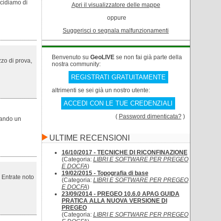
cidiamo di
Apri il visualizzatore delle mappe
oppure
Suggerisci o segnala malfunzionamenti
Benvenuto su
GeoLIVE
se non fai già parte della
zzo di prova,
nostra community:
REGISTRATI GRATUITAMENTE
altrimenti se sei già un nostro utente:
ACCEDI CON LE TUE CREDENZIALI
(
Password dimenticata?
)
uando un
ULTIME RECENSIONI
16/10/2017 - TECNICHE DI RICONFINAZIONE
(Categoria:
LIBRI E SOFTWARE PER PREGEO
E DOCFA
)
19/02/2015 - Topografia di base
 Entrate noto
(Categoria:
LIBRI E SOFTWARE PER PREGEO
E DOCFA
)
23/09/2014 - PREGEO 10.6.0 APAG GUIDA
PRATICA ALLA NUOVA VERSIONE DI
PREGEO
(Categoria:
LIBRI E SOFTWARE PER PREGEO