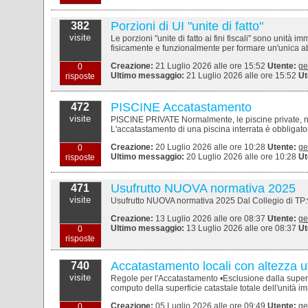
Porzioni di UI "unite di fatto"
382
visite
Le porzioni "unite di fatto ai fini fiscali" sono unit
fisicamente e funzionalmente per formare un'unica ab
Creazione:
21 Luglio 2026 alle ore 15:52
Utente:
ge
0
Ultimo messaggio:
21 Luglio 2026 alle ore 15:52
Ut
risposte
PISCINE Accatastamento
472
visite
PISCINE PRIVATE Normalmente, le piscine private, no
L'accatastamento di una piscina interrata è obbligatorio
Creazione:
20 Luglio 2026 alle ore 10:28
Utente:
ge
0
Ultimo messaggio:
20 Luglio 2026 alle ore 10:28
Ut
risposte
Usufrutto NUOVA normativa 2025
471
visite
Usufrutto NUOVA normativa 2025 Dal Collegio di TP:www
Creazione:
13 Luglio 2026 alle ore 08:37
Utente:
ge
Ultimo messaggio:
13 Luglio 2026 alle ore 08:37
Ut
0
risposte
Accatastamento locali con altezza ut
740
visite
Regole per l'Accatastamento •Esclusione dalla superfic
computo della superficie catastale totale dell'unità immo
Creazione:
05 Luglio 2026 alle ore 09:49
Utente:
ge
0