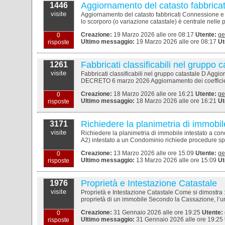
Aggiornamento del catasto fabbrica
1446
visite
Aggiornamento del catasto fabbricati Connessione e 
lo scorporo (o variazione catastale) è centrale nelle 
Creazione:
19 Marzo 2026 alle ore 08:17
Utente:
ge
0
Ultimo messaggio:
19 Marzo 2026 alle ore 08:17
Ut
risposte
Fabbricati classificabili nel gruppo
1261
visite
Fabbricati classificabili nel gruppo catastale D 
DECRETO 6 marzo 2026 Aggiornamento dei coefficienti, p
Creazione:
18 Marzo 2026 alle ore 16:21
Utente:
ge
0
Ultimo messaggio:
18 Marzo 2026 alle ore 16:21
Ut
risposte
Richiedere la planimetria di immobil
3171
visite
Richiedere la planimetria di immobile intestato a con
A2) intestato a un Condominio richiede procedure speci
Creazione:
13 Marzo 2026 alle ore 15:09
Utente:
ge
0
Ultimo messaggio:
13 Marzo 2026 alle ore 15:09
Ut
risposte
Proprietà e Intestazione Catastale
1976
visite
Proprietà e Intestazione Catastale Come si dimostra : -
proprietà di un immobile Secondo la Cassazione, l’uni
Creazione:
31 Gennaio 2026 alle ore 19:25
Utente:
0
Ultimo messaggio:
31 Gennaio 2026 alle ore 19:25
risposte