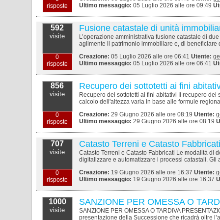
Ultimo messaggio:
05 Luglio 2026 alle ore 09:49
Ut
risposte
Fusione catastale di unità immobiliar
592
visite
L’operazione amministrativa fusione catastale di due o 
agilmente il patrimonio immobiliare e, di beneficiare deg
Creazione:
05 Luglio 2026 alle ore 06:41
Utente:
ge
0
Ultimo messaggio:
05 Luglio 2026 alle ore 06:41
Ut
risposte
Recupero dei sottotetti ai fini abitativ
856
visite
Recupero dei sottotetti ai fini abitativi Il recupero dei so
calcolo dell'altezza varia in base alle formule regional
Creazione:
29 Giugno 2026 alle ore 08:19
Utente:
g
0
Ultimo messaggio:
29 Giugno 2026 alle ore 08:19
U
risposte
Catasto Terreni e Catasto Fabbricati
707
visite
Catasto Terreni e Catasto Fabbricati Le modalità di d
digitalizzare e automatizzare i processi catastali. Gl
Creazione:
19 Giugno 2026 alle ore 16:37
Utente:
g
0
Ultimo messaggio:
19 Giugno 2026 alle ore 16:37
U
risposte
SANZIONE PER OMESSA O TARD
1000
visite
SANZIONE PER OMESSA O TARDIVA PRESENTAZIONE
presentazione della Successione che ricadrà oltre l’ann