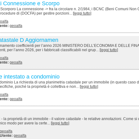
ti Connessione e Scorpo
Scorporo La connessione -> fra la circolare n. 2/1984, i BCNC (Beni Comuni Non Ce
procedure di (DOCFA) per gestire porzioni... [
leggi tutto
]
oalfa
ente:
geoalfa
 catastale D Aggiornamen
Aggiornamento coefficienti per l’anno 2026 MINISTERO DELL’ECONOMIA E DELLE FI
er l’anno 2026, per i fabbricati classificabili nel grup... [
leggi tutto
]
oalfa
ente:
geoalfa
e intestato a condominio
dominio La richiesta di una planimetria catastale per un immobile (in questo caso d
fiche, poiché la proprietà è collettiva e non... [
leggi tutto
]
oalfa
ente:
geoalfa
 la proprietà di un immobile - il valore catastale - le relative annotazioni. Come si 
co modo per avere la certe... [
leggi tutto
]
geoalfa
Utente:
geoalfa