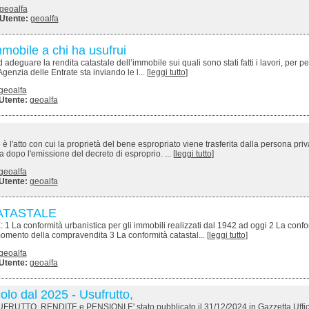
geoalfa
Utente:
geoalfa
mmobile a chi ha usufrui
eguare la rendita catastale dell’immobile sui quali sono stati fatti i lavori, per pe
Agenzia delle Entrate sta inviando le l... [
leggi tutto
]
geoalfa
Utente:
geoalfa
 è l'atto con cui la proprietà del bene espropriato viene trasferita dalla persona priv
opo l'emissione del decreto di esproprio. ... [
leggi tutto
]
geoalfa
Utente:
geoalfa
ATASTALE
conformità urbanistica per gli immobili realizzati dal 1942 ad oggi 2 La confo
omento della compravendita 3 La conformità catastal... [
leggi tutto
]
geoalfa
Utente:
geoalfa
olo dal 2025 - Usufrutto,
FRUTTO, RENDITE e PENSIONI E' stato pubblicato il 31/12/2024 in Gazzetta Uffici