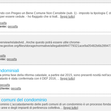
do con Pregeo un Bene Comune Non Censibile (sub. 1) - imposto la tipologia C d
per essere cedute. - ho flaggato che si tratt... [
leggi tutto
]
oalfa
ente:
geoalfa
view/relatedvid...Anche questo potrà essere utile:chrome-
www.geolive.org/files/storage/normative/allegati/ebf44779321ace9a05482b6b289473
alfa
nte:
geoalfa
ndominiali
prima fase della riforma catastale, a partire dal 2015, sono presenti novità nell'a
tasto è stata confermata con il DEF 2016, ... [
leggi tutto
]
geoalfa
Utente:
geoalfa
ti comuni del condominio
ndominio L’accatastamento delle parti comuni di un condominio è un processo fond
ree e degli impianti di pertinenza collettiva.... [
leggi tutto
]