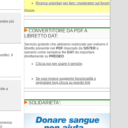
Ricerca volontari per fare i moderatori sul forum
Grazie
estire più
CONVERTITORE DA PDF A
LIBRETTO DAT:
Servizio gratuito che abbiamo realizzato per estrarre il
libretto presente nel
PDF
rilasciato da
SISTER
e
salvarlo come semplice file
DAT
da importare
difici. Il
direttamente su
PREGEO
.
Clicca qui per usare il servizio
Se vuoi invece suggerire funzionalità o
segnalare bug clicca su questo link
olte a
SOLIDARIETA':
 omessa
o
]