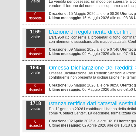
visite
La vendita per possesso: un modo per superare la co
vendere il terreno del nonno ma scopriamo che l’acquis
Creazione:
15 Maggio 2026 alle ore 08:36
Utente:
g
0
Ultimo messaggio:
15 Maggio 2026 alle ore 08:36
U
risposte
L'azione di regolamento di confini,
1169
visite
L'art. 950 c.c. consente ai proprietari di fondi confin
con riferimento sussidiario alle mappe catastali. Cont
Creazione:
09 Maggio 2026 alle ore 07:46
Utente:
g
0
Ultimo messaggio:
09 Maggio 2026 alle ore 07:46
U
risposte
Omessa Dichiarazione Dei Redditi: 
1895
visite
Omessa Dichiarazione Dei Redditi: Sanzioni e Prescriz
contribuente non presenta la dichiarazione nei termi
Creazione:
06 Maggio 2026 alle ore 08:50
Utente:
g
0
Ultimo messaggio:
06 Maggio 2026 alle ore 08:50
U
risposte
Istanza rettifica dati catastali sostit
1718
visite
Dal 1° gennaio 2026 i contribuenti hanno detto definit
come “Contact Center”. La decisione, formalizzata con
Creazione:
02 Aprile 2026 alle ore 16:18
Utente:
ge
0
Ultimo messaggio:
02 Aprile 2026 alle ore 16:18
Ut
risposte