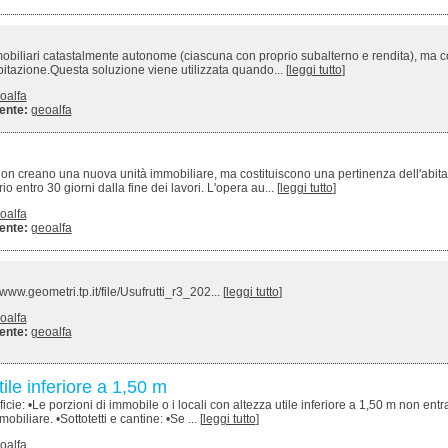
à immobiliari catastalmente autonome (ciascuna con proprio subalterno e rendita), ma c
itazione.Questa soluzione viene utilizzata quando... [
leggi tutto
]
oalfa
ente:
geoalfa
n creano una nuova unità immobiliare, ma costituiscono una pertinenza dell'abita
 entro 30 giorni dalla fine dei lavori. L'opera au... [
leggi tutto
]
oalfa
ente:
geoalfa
.geometri.tp.it/file/Usufrutti_r3_202... [
leggi tutto
]
oalfa
ente:
geoalfa
ile inferiore a 1,50 m
ie: •Le porzioni di immobile o i locali con altezza utile inferiore a 1,50 m non entr
biliare. •Sottotetti e cantine: •Se ... [
leggi tutto
]
oalfa