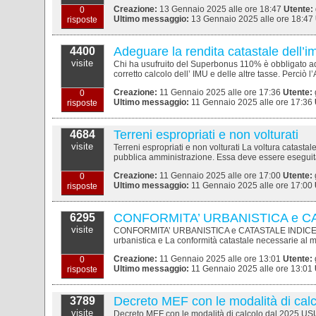
Creazione:
13 Gennaio 2025 alle ore 18:47
Utente:
0
Ultimo messaggio:
13 Gennaio 2025 alle ore 18:47
risposte
Adeguare la rendita catastale dell’i
4400
visite
Chi ha usufruito del Superbonus 110% è obbligato ad ad
corretto calcolo dell’ IMU e delle altre tasse. Perciò l’
Creazione:
11 Gennaio 2025 alle ore 17:36
Utente:
0
Ultimo messaggio:
11 Gennaio 2025 alle ore 17:36
risposte
Terreni espropriati e non volturati
4684
visite
Terreni espropriati e non volturati La voltura catastale
pubblica amministrazione. Essa deve essere eseguita d
Creazione:
11 Gennaio 2025 alle ore 17:00
Utente:
0
Ultimo messaggio:
11 Gennaio 2025 alle ore 17:00
risposte
CONFORMITA’ URBANISTICA e C
6295
visite
CONFORMITA’ URBANISTICA e CATASTALE INDICE: 1 La 
urbanistica e La conformità catastale necessarie al m
Creazione:
11 Gennaio 2025 alle ore 13:01
Utente:
0
Ultimo messaggio:
11 Gennaio 2025 alle ore 13:01
risposte
Decreto MEF con le modalità di calc
3789
visite
Decreto MEF con le modalità di calcolo dal 2025 USU