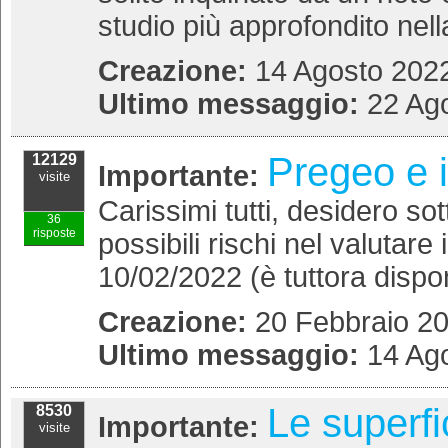
studio più approfondito nell
Creazione:
14 Agosto 2022
Ultimo messaggio:
22 Ago
Pregeo e i
12129
Importante:
visite
Carissimi tutti, desidero so
36
risposte
possibili rischi nel valutare
10/02/2022 (è tuttora disponi
Creazione:
20 Febbraio 20
Ultimo messaggio:
14 Ago
Le superfi
8530
Importante:
visite