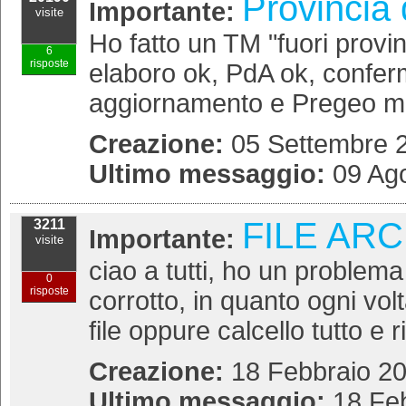
Provincia 
Importante:
visite
Ho fatto un TM "fuori provin
6
risposte
elaboro ok, PdA ok, conferm
aggiornamento e Pregeo mi di
Creazione:
05 Settembre 2
Ultimo messaggio:
09 Ago
FILE AR
3211
Importante:
visite
ciao a tutti, ho un problema
0
risposte
corrotto, in quanto ogni vol
file oppure calcello tutto e 
Creazione:
18 Febbraio 20
Ultimo messaggio:
18 Feb