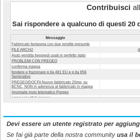
Contribuisci
all
Sai rispondere a qualcuno di questi 20 
Messaggio
Fabbricato fantasma con due rendite presunte
FILE ARCH2
d
Aiuto vendita treppiedi usati in perfetto stato
PROBLEMI CON PREGEO
conferma mappa
fondere e frazionare p.lla 481 EU e p.lla 956
Seminativo
PREGEO/DOCFA Nuovo fabbricato 20mq, su
BCNC, NON in aderenza al fabbricato in mappa
Anomalie invio telematico Pregeo
errori nel pdf di pregeo
come unisco due rilievi con gps e stazione totale?
PROBLEMA COPIA INCOLLA PREGEO 10.5
errore c32
gi
particella non frazionabile
Devi essere un utente registrato per aggiun
Scorporo della corte e Cambio di Coltura
Codice Associato diverso tra PDF stampato e
Se fai già parte della nostra community
usa il b
Libretto Misure