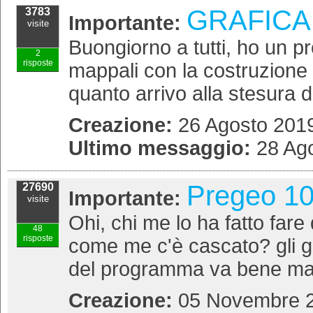
GRAFICA
3783
Importante:
visite
Buongiorno a tutti, ho un p
2
risposte
mappali con la costruzione d
quanto arrivo alla stesura d
Creazione:
26 Agosto 2019
Ultimo messaggio:
28 Ago
Pregeo 10
27690
Importante:
visite
Ohi, chi me lo ha fatto fa
48
risposte
come me c'è cascato? gli gi
del programma va bene ma l
Creazione:
05 Novembre 2