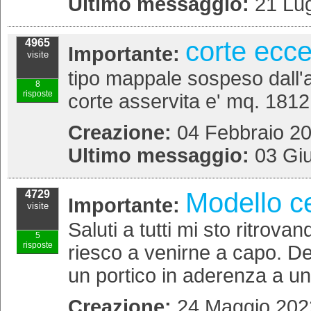
Ultimo messaggio:
21 Lug
corte ecc
4965
Importante:
visite
tipo mappale sospeso dall'a
8
risposte
corte asservita e' mq. 1812.
Creazione:
04 Febbraio 20
Ultimo messaggio:
03 Gi
Modello ce
4729
Importante:
visite
Saluti a tutti mi sto ritro
5
risposte
riesco a venirne a capo. De
un portico in aderenza a un 
Creazione:
24 Maggio 2022