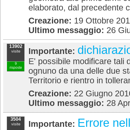
elaborato, dal precedente c
Creazione:
19 Ottobre 201
Ultimo messaggio:
26 Gi
dichiarazi
13902
Importante:
visite
E' possibile modificare tali 
9
risposte
ognuno da una delle due sta
Territorio e rientro in toller
Creazione:
22 Giugno 2010
Ultimo messaggio:
28 Apr
Errore nell
3504
Importante:
visite