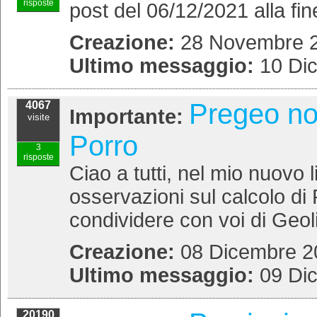
risposte
post del 06/12/2021 alla fine
Creazione:
28 Novembre 2
Ultimo messaggio:
10 Di
Pregeo non
4067
Importante:
visite
Porro
3
risposte
Ciao a tutti, nel mio nuovo l
osservazioni sul calcolo di
condividere con voi di Geol
Creazione:
08 Dicembre 20
Ultimo messaggio:
09 Di
20190