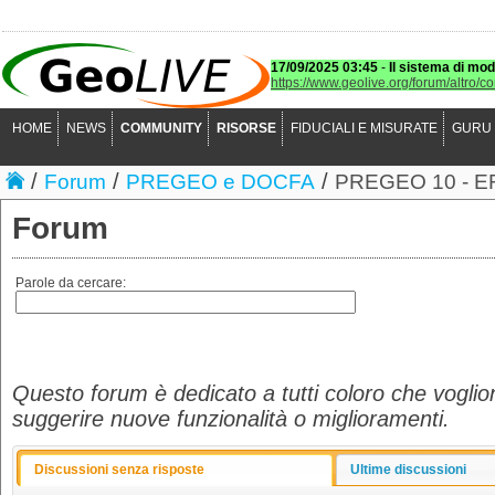
17/09/2025 03:45
-
Il sistema di mod
https://www.geolive.org/forum/altro/c
HOME
NEWS
COMMUNITY
RISORSE
FIDUCIALI E MISURATE
GURU
/
/
/
Forum
PREGEO e DOCFA
PREGEO 10 - 
Forum
Parole da cercare:
Questo forum è dedicato a tutti coloro che voglio
suggerire nuove funzionalità o miglioramenti.
Discussioni senza risposte
Ultime discussioni