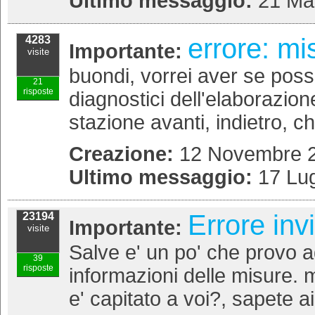
Ultimo messaggio:
21 Ma
errore: mi
4283
Importante:
visite
buondi, vorrei aver se possi
21
risposte
diagnostici dell'elaborazione
stazione avanti, indietro, chi
Creazione:
12 Novembre 2
Ultimo messaggio:
17 Lug
Errore inv
23194
Importante:
visite
Salve e' un po' che provo ad
39
risposte
informazioni delle misure. m
e' capitato a voi?, sapete ai