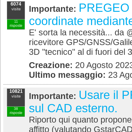
PREGEO 10
6074
Importante:
visite
coordinate mediant
11
risposte
E' sorta la necessità... d
ricevitore GPS/GNSS/Galile
3D "tecnico" al di fuori del
Creazione:
20 Agosto 2023
Ultimo messaggio:
23 Ago
Usare il 
10821
Importante:
visite
sul CAD esterno.
38
risposte
Riporto qui quanto propone 
affitto (valutando GstarCAD