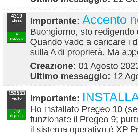
Accento n
4319
Importante:
visite
Buongiorno, sto redigendo 
4
risposte
Quando vado a caricare i da
sulla A di proprietà. Ma app
Creazione:
01 Agosto 2020
Ultimo messaggio:
12 Ago
INSTALL
152553
Importante:
visite
Ho installato Pregeo 10 (se
540
risposte
funzionate il Pregeo 9; pur
il sistema operativo è XP Pr