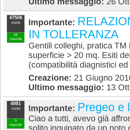
Ultimo messaggio:
26 Ott
RELAZIO
47506
Importante:
visite
IN TOLLERANZA
44
risposte
Gentili colleghi, pratica 
superficie > 20 mq. Esiti dei
(compatibilità diagnistici ed 
Creazione:
21 Giugno 2010
Ultimo messaggio:
13 Ott
Pregeo e l
4981
Importante:
visite
Ciao a tutti, avevo già aff
9
risposte
solito inquinato da un noto 