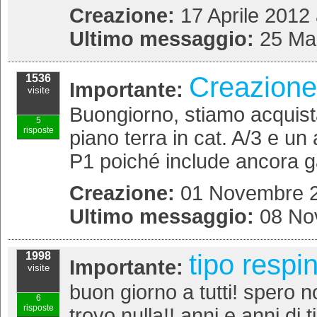
Creazione:
17 Aprile 2012 
Ultimo messaggio:
25 Ma
Creazione 
1536
Importante:
visite
Buongiorno, stiamo acquist
5
risposte
piano terra in cat. A/3 e un
P1 poiché include ancora ga
Creazione:
01 Novembre 2
Ultimo messaggio:
08 No
tipo respi
1998
Importante:
visite
buon giorno a tutti! spero 
6
risposte
trovo nulla!! anni e anni di