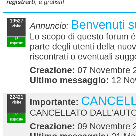
registrarti
, è gratis!!!
istallazione pregeo 10
nuova chiave per firma elettronica: problema del
giorno
Prego 10 e DocFA su Windows 7 impostare UAC
Benvenuti s
10527
P10: errore la particella X definita nella proposta di
Annuncio:
visite
agg.
Intestazioni su T.M. di fabbr. promiscuo?
Lo scopo di questo forum è q
15
risposte
parte degli utenti della nu
riscontrati o eventuali sugge
Creazione:
07 Novembre 2
Ultimo messaggio:
12 No
CANCEL
22421
Importante:
visite
CANCELLATO DALL'AUTO
39
risposte
Creazione:
09 Novembre 2