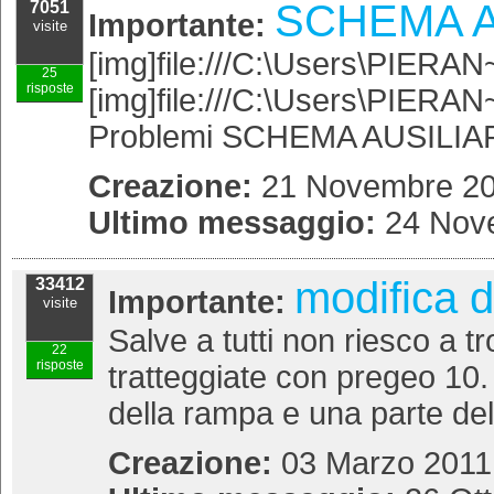
SCHEMA A
7051
Importante:
visite
[img]file:///C:\Users\PIERA
25
risposte
[img]file:///C:\Users\PIERA
Problemi SCHEMA AUSILIARIO
Creazione:
21 Novembre 202
Ultimo messaggio:
24 Nove
modifica di
33412
Importante:
visite
Salve a tutti non riesco a t
22
risposte
tratteggiate con pregeo 10. 
della rampa e una parte del 
Creazione:
03 Marzo 2011 