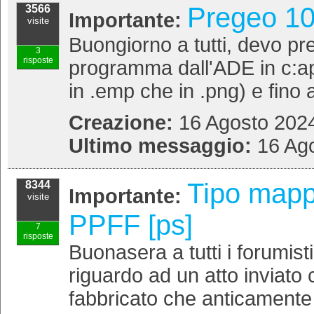
Pregeo 10
3566
Importante:
visite
Buongiorno a tutti, devo pre
3
risposte
programma dall'ADE in c:appo
in .emp che in .png) e fino a
Creazione:
16 Agosto 2024
Ultimo messaggio:
16 Ago
Tipo mappa
8344
Importante:
visite
PPFF [ps]
7
risposte
Buonasera a tutti i forumis
riguardo ad un atto inviato 
fabbricato che anticamente e