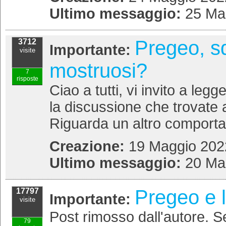
Ultimo messaggio:
25 Ma
Pregeo, sq
3712
Importante:
visite
mostruosi?
7
risposte
Ciao a tutti, vi invito a le
la discussione che trovate 
Riguarda un altro comporta
Creazione:
19 Maggio 2022
Ultimo messaggio:
20 Ma
Pregeo e l
17797
Importante:
visite
Post rimosso dall'autore. Se
79