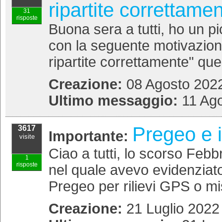
ripartite correttame
31
risposte
Buona sera a tutti, ho un p
con la seguente motivazione
ripartite correttamente" que
Creazione:
08 Agosto 2022
Ultimo messaggio:
11 Ago
Pregeo e il
3617
Importante:
visite
Ciao a tutti, lo scorso Feb
1
risposte
nel quale avevo evidenziato
Pregeo per rilievi GPS o mi
Creazione:
21 Luglio 2022