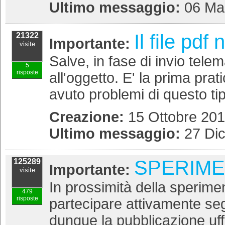
Ultimo messaggio:
06 Ma
Il file pd
21322
Importante:
visite
Salve, in fase di invio telem
5
risposte
all'oggetto. E' la prima pra
avuto problemi di questo tipo
Creazione:
15 Ottobre 201
Ultimo messaggio:
27 Di
SPERIME
125289
Importante:
visite
In prossimità della sperim
479
risposte
partecipare attivamente seg
dunque la pubblicazione uff