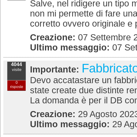
Salve, nel ridigere un tipo 
non mi permette di fare una
corretto ovvero originale e 
Creazione:
07 Settembre 2
Ultimo messaggio:
07 Se
Fabbricat
4044
Importante:
visite
Devo accatastare un fabbric
0
risposte
state create due distinte re
La domanda è per il DB co
Creazione:
29 Agosto 2023
Ultimo messaggio:
29 Ago