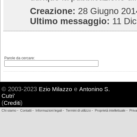
Creazione:
28 Giugno 2014
Ultimo messaggio:
11 Di
Parole da cercare:
© 2003-2023
e
Ezio Milazzo
Antonino S.
Cutri'
(
)
Crediti
-
-
-
-
-
Chi siamo
Contatti
Informazioni legali
Termini di utilizzo
Proprietà intellettuale
Priv