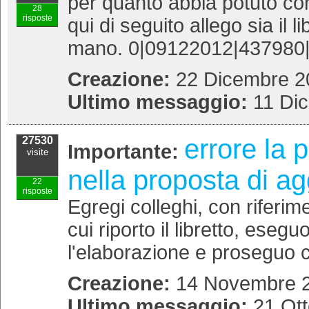
per quanto abbia potuto con
28
risposte
qui di seguito allego sia il 
mano. 0|09122012|437980|
Creazione:
22 Dicembre 20
Ultimo messaggio:
11 Di
errore la 
27530
Importante:
visite
nella proposta di a
22
risposte
Egregi colleghi, con riferime
cui riporto il libretto, ese
l'elaborazione e proseguo co
Creazione:
14 Novembre 2
Ultimo messaggio:
21 Ott