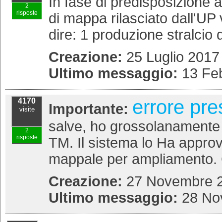
In fase di predisposizione 
2
risposte
di mappa rilasciato dall'UP
dire: 1 produzione stralcio d
Creazione:
25 Luglio 2017
Ultimo messaggio:
13 Feb
errore pre
4170
Importante:
visite
salve, ho grossolanamente 
2
risposte
TM. Il sistema lo Ha approv
mappale per ampliamento. C
Creazione:
27 Novembre 2
Ultimo messaggio:
28 No