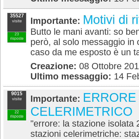
Motivi di r
35527
Importante:
visite
Butto le mani avanti: so ben
23
risposte
però, al solo messaggio in og
caso da me esposto è un tant
Creazione:
08 Ottobre 201
Ultimo messaggio:
14 Feb
ERRORE 
9015
Importante:
visite
CELERIMETRICO
22
risposte
"errore: la stazione isolata
stazioni celerimetriche: sta