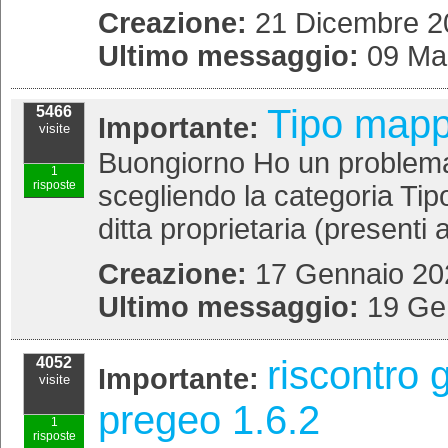
Creazione:
21 Dicembre 20
Ultimo messaggio:
09 Ma
Tipo mapp
5466
Importante:
visite
Buongiorno Ho un problema c
1
risposte
scegliendo la categoria Tipo
ditta proprietaria (presenti a
Creazione:
17 Gennaio 202
Ultimo messaggio:
19 Ge
riscontro 
4052
Importante:
visite
pregeo 1.6.2
1
risposte