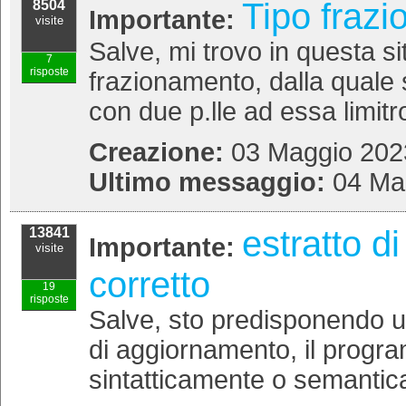
Tipo frazio
8504
Importante:
visite
Salve, mi trovo in questa si
7
risposte
frazionamento, dalla quale 
con due p.lle ad essa limitro
Creazione:
03 Maggio 2023
Ultimo messaggio:
04 Ma
estratto 
13841
Importante:
visite
corretto
19
risposte
Salve, sto predisponendo u
di aggiornamento, il prog
sintatticamente o semantica