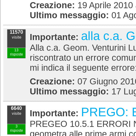
Creazione:
19 Aprile 2010 
Ultimo messaggio:
01 Ago
alla c.a. 
11570
Importante:
visite
Alla c.a. Geom. Venturini 
13
risposte
riscontrato un errore comune
mi indica il seguente errore
Creazione:
07 Giugno 2010
Ultimo messaggio:
17 Lug
PREGO: 
6640
Importante:
visite
PREGEO 10.5.1 ERRORI NON 
3
risposte
geometra alle prime armi con