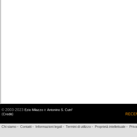
© 2003-2023
e
Ezio Milazzo
Antonino S. Cutri'
(
)
RECEN
Crediti
-
-
-
-
-
Chi siamo
Contatti
Informazioni legali
Termini di utilizzo
Proprietà intellettuale
Priv