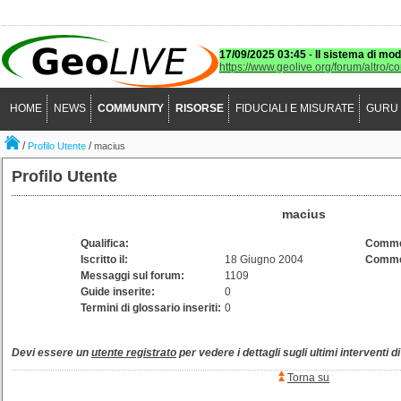
17/09/2025 03:45
-
Il sistema di mod
https://www.geolive.org/forum/altro/c
HOME
NEWS
COMMUNITY
RISORSE
FIDUCIALI E MISURATE
GURU
/
/
Profilo Utente
macius
Profilo Utente
macius
Qualifica:
Comme
Iscritto il:
18 Giugno 2004
Commen
Messaggi sul forum:
1109
Guide inserite:
0
Termini di glossario inseriti:
0
Devi essere un
utente registrato
per vedere i dettagli sugli ultimi interventi d
Torna su