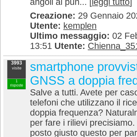
angoli al pun... [
leggi tutto
]
Creazione:
29 Gennaio 202
Utente:
kemplen
Ultimo messaggio:
02 Feb
13:51
Utente:
Chienna_35
smartphone provvisto
3993
visite
GNSS a doppia fre
1
risposte
Salve a tutti. Avete per cas
telefoni che utilizzano il r
doppia frequenza? Natura
per fare i rilievi precisiamo
posto giusto questo per parl