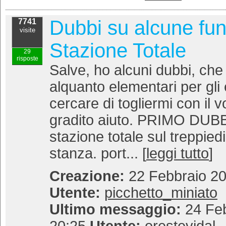
Dubbi su alcune funz
7741
visite
Stazione Totale
29
risposte
Salve, ho alcuni dubbi, ch
alquanto elementari per gli 
cercare di togliermi con il 
gradito aiuto. PRIMO DUBB
stazione totale sul treppiedi 
stanza. port... [
leggi tutto
]
Creazione:
22 Febbraio 20
Utente:
picchetto_miniato
Ultimo messaggio:
24 Feb