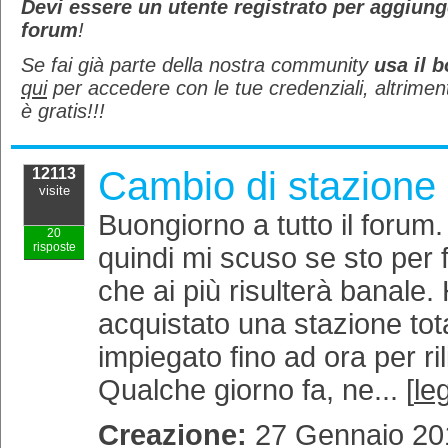
Devi essere un utente registrato per aggiun
demanio
Taratura Parcelle
Sbragtor
forum
!
accatast. chioschi e maggiore superficie albergo
davidefg
modesta entità su fogli adiacenti
vano
Se fai già parte della nostra community
usa il b
TCR805Ultra
JhonnMC
qui
per accedere con le tue credenziali, altrimen
Problema Cd Dannegiato "Leonardo Quattro
ruccolo81
è gratis!!!
Zerotre"
Leica TCA 2003
STAZIONE TOTALE SOUTH NTS 352R
Smeraldo
inventario forestale nazionale - calcolo delle
geoalfa
Cambio di stazione
12113
cubature
visite
Buongiorno a tutto il forum
20
risposte
quindi mi scuso se sto per 
che ai più risulterà banale
acquistato una stazione tot
impiegato fino ad ora per rili
Qualche giorno fa, ne... [
leg
Creazione:
27 Gennaio 201