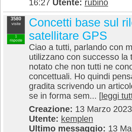
16:27
Utente:
rubino
Concetti base sul r
3580
visite
satellitare GPS
1
risposte
Ciao a tutti, parlando con m
utilizzano con successo la
notato che non tutti ne co
concettuali. Ho quindi pens
gradita scrivendo un articol
se in forma sem... [
leggi tut
Creazione:
13 Marzo 2023 
Utente:
kemplen
Ultimo messaggio:
13 Mar