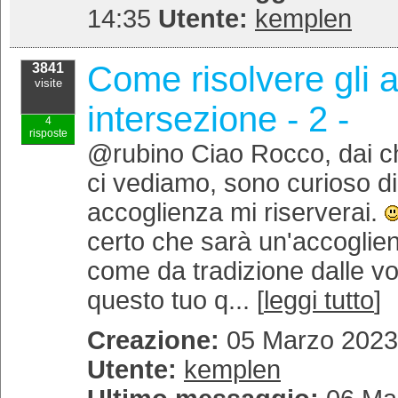
14:35
Utente:
kemplen
Come risolvere gli a
3841
visite
intersezione - 2 -
4
risposte
@rubino Ciao Rocco, dai ch
ci vediamo, sono curioso d
accoglienza mi riserverai.
certo che sarà un'accoglien
come da tradizione dalle vos
questo tuo q... [
leggi tutto
]
Creazione:
05 Marzo 2023 
Utente:
kemplen