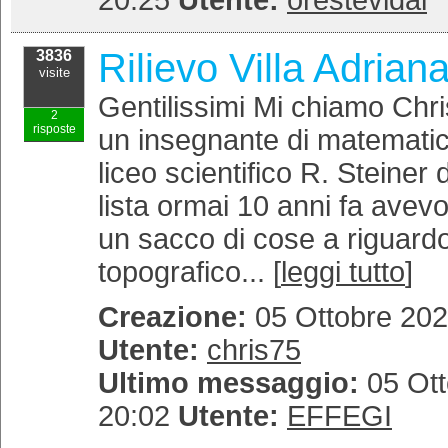
20:25
Utente:
orestevidal
Rilievo Villa Adriana
3836
visite
Gentilissimi Mi chiamo Chri
2
risposte
un insegnante di matematica
liceo scientifico R. Steiner 
lista ormai 10 anni fa avev
un sacco di cose a riguardo 
topografico... [
leggi tutto
]
Creazione:
05 Ottobre 202
Utente:
chris75
Ultimo messaggio:
05 Ott
20:02
Utente:
EFFEGI