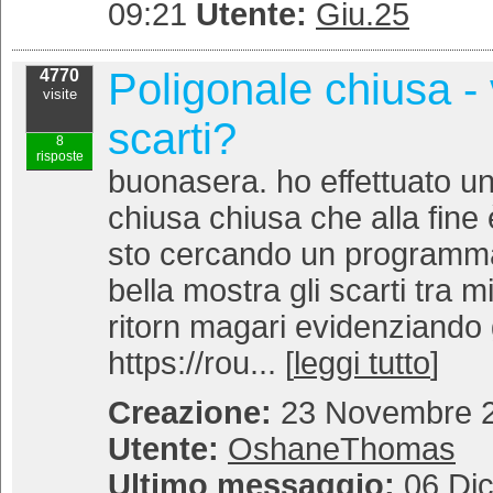
09:21
Utente:
Giu.25
Poligonale chiusa - v
4770
visite
scarti?
8
risposte
buonasera. ho effettuato un
chiusa chiusa che alla fine
sto cercando un programma
bella mostra gli scarti tra m
ritorn magari evidenziando gl
https://rou... [
leggi tutto
]
Creazione:
23 Novembre 2
Utente:
OshaneThomas
Ultimo messaggio:
06 Di