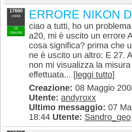
ERRORE NIKON D
17660
visite
ciao a tutti, ho un problema
28
risposte
a20, mi è uscito un errore 
cosa significa? prima che u
ne è uscito un altro: E 27. 
non mi visualizza la misura
effettuata... [
leggi tutto
]
Creazione:
08 Maggio 2008
Utente:
andyroxx
Ultimo messaggio:
07 Mag
18:44
Utente:
Sandro_geo