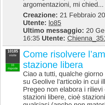
argomentazioni, mi chied... 
Creazione:
21 Febbraio 20
Utente:
lo85
Ultimo messaggio:
20 Gen
16:35
Utente:
Chienna_35
Come risolvere l’am
10185
visite
stazione libera
33
risposte
Ciao a tutti, qualche giorno
su Geolive l’articolo in cui il
Pregeo non elabora i riliev
stazioni libere, cioè stazion
qualsiasi (anche non materi