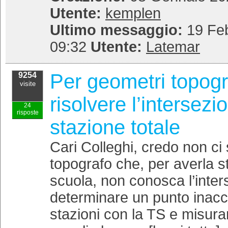
Utente:
kemplen
Ultimo messaggio:
19 Feb
09:32
Utente:
Latemar
Per geometri topogr
9254
visite
risolvere l’intersez
24
risposte
stazione totale
Cari Colleghi, credo non ci
topografo che, per averla st
scuola, non conosca l’inter
determinare un punto inacc
stazioni con la TS e misura