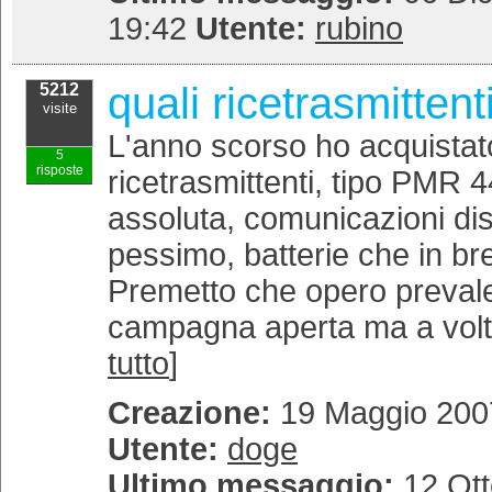
19:42
Utente:
rubino
quali ricetrasmittent
5212
visite
L'anno scorso ho acquistat
5
risposte
ricetrasmittenti, tipo PMR 
assoluta, comunicazioni dis
pessimo, batterie che in br
Premetto che opero preval
campagna aperta ma a volte
tutto
]
Creazione:
19 Maggio 2007
Utente:
doge
Ultimo messaggio:
12 Ott