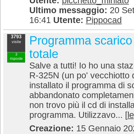
Utente:
picchetto_miniato
Ultimo messaggio:
20 Set
16:41
Utente:
Pippocad
Programma scarico 
3793
visite
totale
3
risposte
Salve a tutti! Io ho una st
R-325N (un po' vecchiotto q
installato il programma di s
abbandonato completamente
non trovo più il cd di instal
programma. Utilizzavo... [
l
Creazione:
15 Gennaio 202