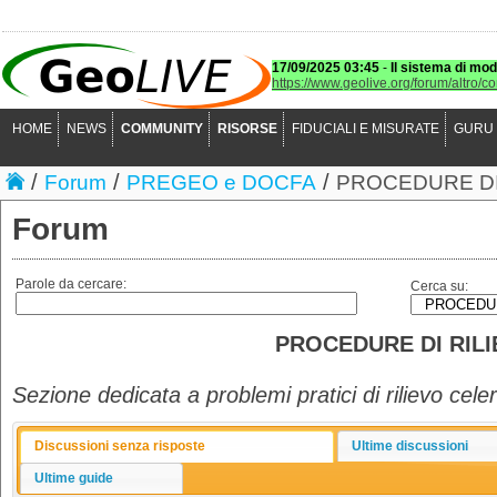
17/09/2025 03:45
-
Il sistema di mod
https://www.geolive.org/forum/altro/c
HOME
NEWS
COMMUNITY
RISORSE
FIDUCIALI E MISURATE
GURU
/
/
/
Forum
PREGEO e DOCFA
PROCEDURE DI
Forum
Parole da cercare:
Cerca su:
PROCEDURE DI RIL
Sezione dedicata a problemi pratici di rilievo cele
Discussioni senza risposte
Ultime discussioni
Ultime guide