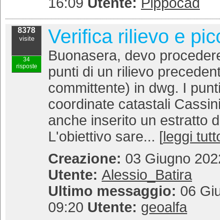
16:09
Utente:
Pippocad
Verifica rilievo e p
8378
visite
Buonasera, devo procedere 
34
risposte
punti di un rilievo precede
committente) in dwg. I punti 
coordinate catastali Cassin
anche inserito un estratto 
L'obiettivo sare... [
leggi tutt
Creazione:
03 Giugno 2022
Utente:
Alessio_Batira
Ultimo messaggio:
06 Giu
09:20
Utente:
geoalfa