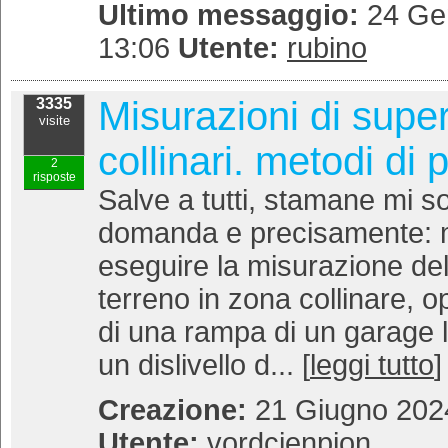
Ultimo messaggio:
24 Gen
13:06
Utente:
rubino
Misurazioni di superf
3335
visite
collinari. metodi di 
2
risposte
Salve a tutti, stamane mi s
domanda e precisamente: 
eseguire la misurazione dell
terreno in zona collinare, 
di una rampa di un garage 
un dislivello d... [
leggi tutto
]
Creazione:
21 Giugno 2024
Utente:
vordcienpion