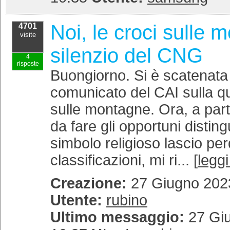
Noi, le croci sulle m
4701
visite
silenzio del CNG
4
risposte
Buongiorno. Si è scatenata
comunicato del CAI sulla qu
sulle montagne. Ora, a par
da fare gli opportuni disting
simbolo religioso lascio per
classificazioni, mi ri... [
leggi
Creazione:
27 Giugno 2023
Utente:
rubino
Ultimo messaggio:
27 Giu