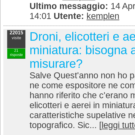
Ultimo messaggio:
14 Apr
14:01
Utente:
kemplen
Droni, elicotteri e ae
22015
visite
miniatura: bisogna 
21
risposte
misurare?
Salve Quest'anno non ho pa
ne come espositore ne com
hanno riferito che c'erano m
elicotteri e aerei in miniat
caratteristiche supelative n
topografico. Sic... [
leggi tut