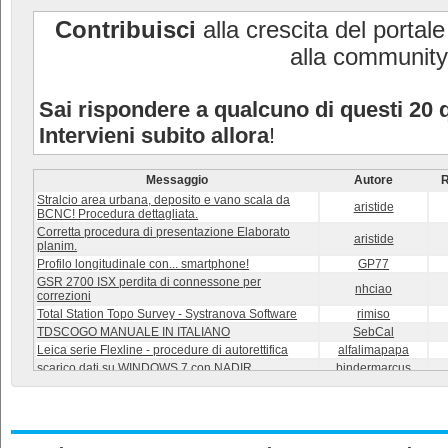
Contribuisci
alla crescita del portal
alla community
Sai rispondere a qualcuno di questi 20 
Intervieni subito allora
!
Messaggio
Autore
R
Stralcio area urbana, deposito e vano scala da
aristide
BCNC! Procedura dettagliata.
Corretta procedura di presentazione Elaborato
aristide
planim.
Profilo longitudinale con... smartphone!
GP77
GSR 2700 ISX perdita di connessone per
nhciao
correzioni
Total Station Topo Survey - Systranova Software
rimiso
TDSCOGO MANUALE IN ITALIANO
SebCal
Leica serie Flexline - procedure di autorettifica
alfalimapapa
scarico dati su WINDOWS 7 con NADIR
bindermarcus
Cartografia digitale
rubino
Utility
luchino
Resettare memoria rilievi precedenti
avvitabile
Tipo Mappale di Demolizione Totale su area
barbaracroci