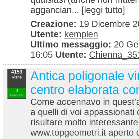
aggancian... [
leggi tutto
]
Creazione:
19 Dicembre 20
Utente:
kemplen
Ultimo messaggio:
20 Gen
16:05
Utente:
Chienna_35
Antica poligonale vi
4153
visite
centro elaborata c
3
risposte
Come accennavo in quest'al
a quelli di voi appassionati 
risultare molto interessante
www.topgeometri.it aperto 