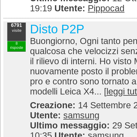
19:19
Utente:
Pippocad
Disto P2P
6791
visite
Buongiorno, Ogni tanto pen
8
risposte
qualcosa che velocizzi sen
il rilievo di interni. Ho vis
nuovamente posto il probl
pro e contro sono tornato a
modelli Leica X4... [
leggi tu
Creazione:
14 Settembre 2
Utente:
samsung
Ultimo messaggio:
29 Set
10:35
Utente:
samsung