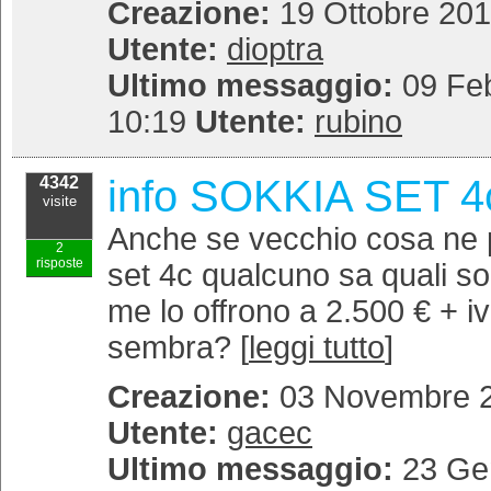
Creazione:
19 Ottobre 201
Utente:
dioptra
Ultimo messaggio:
09 Feb
10:19
Utente:
rubino
info SOKKIA SET 4
4342
visite
Anche se vecchio cosa ne 
2
risposte
set 4c qualcuno sa quali son
me lo offrono a 2.500 € + i
sembra? [
leggi tutto
]
Creazione:
03 Novembre 2
Utente:
gacec
Ultimo messaggio:
23 Gen