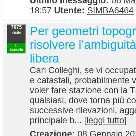
Ultimo messaggio:
06 Mar
18:57
Utente:
SIMBA6464
Per geometri topogr
7075
visite
risolvere l’ambiguit
16
risposte
libera
Cari Colleghi, se vi occupate
e catastali, probabilmente v
voler fare stazione con la 
qualsiasi, dove torna più co
successive rilevazioni, agga
principale b... [
leggi tutto
]
Creazione:
08 Gennaio 202