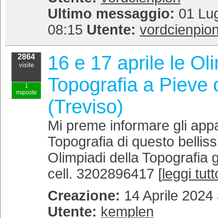
Ultimo messaggio:
01 Lug
08:15
Utente:
vordcienpio
16 e 17 aprile le Ol
2864
visite
Topografia a Pieve 
1
risposte
(Treviso)
Mi preme informare gli appa
Topografia di questo bellis
Olimpiadi della Topografia
cell. 3202896417 [
leggi tutt
Creazione:
14 Aprile 2024 
Utente:
kemplen