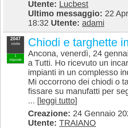
Utente:
Lucbest
Ultimo messaggio:
22 Apr
18:32
Utente:
adami
Chiodi e targhette i
2047
visite
Ancona, venerdì, 24 genna
1
risposte
a Tutti. Ho ricevuto un incari
impianti in un complesso in
Mi occorrono dei chiodi o ta
fissare su manufatti per se
... [
leggi tutto
]
Creazione:
24 Gennaio 202
Utente:
TRAIANO