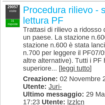
Procedura rilievo - 
29057
visite
lettura PF
31
risposte
Trattasi di rilievo a ridosso 
un paese. La stazione n.600
stazione n.600 è stata lanci
n.700 per leggere il PF07/
altre alternative). Tutti i PF
superiore... [
leggi tutto
]
Creazione:
02 Novembre 2
Utente:
Juri-
Ultimo messaggio:
29 Mar
17:23
Utente:
lzzlcn