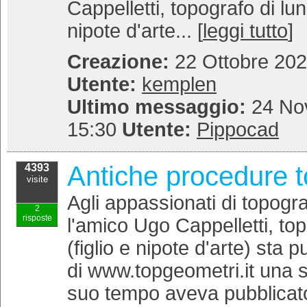
Cappelletti, topografo di lun
nipote d'arte... [
leggi tutto
]
Creazione:
22 Ottobre 202
Utente:
kemplen
Ultimo messaggio:
24 No
15:30
Utente:
Pippocad
Antiche procedure t
4393
visite
Agli appassionati di topogr
2
risposte
l'amico Ugo Cappelletti, to
(figlio e nipote d'arte) sta
di www.topgeometri.it una se
suo tempo aveva pubblicat