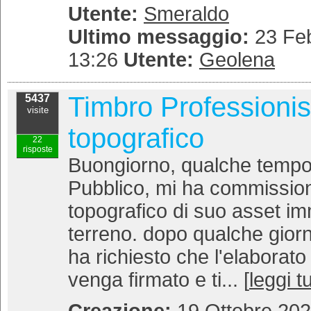
Utente:
Smeraldo
Ultimo messaggio:
23 Feb
13:26
Utente:
Geolena
Timbro Professionist
5437
visite
topografico
22
risposte
Buongiorno, qualche tempo 
Pubblico, mi ha commission
topografico di suo asset im
terreno. dopo qualche gior
ha richiesto che l'elaborato
venga firmato e ti... [
leggi t