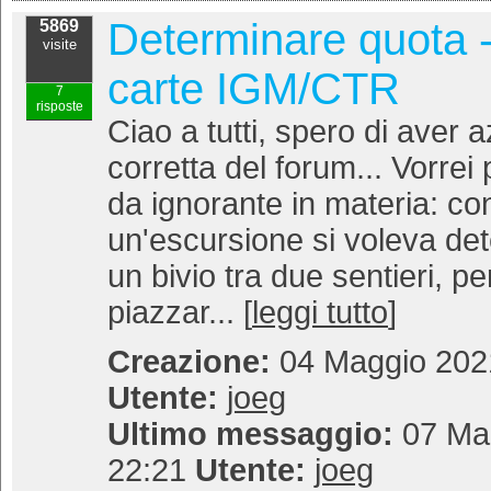
Determinare quota - 
5869
visite
carte IGM/CTR
7
risposte
Ciao a tutti, spero di aver 
corretta del forum... Vorre
da ignorante in materia: co
un'escursione si voleva det
un bivio tra due sentieri, p
piazzar... [
leggi tutto
]
Creazione:
04 Maggio 2021
Utente:
joeg
Ultimo messaggio:
07 Mag
22:21
Utente:
joeg