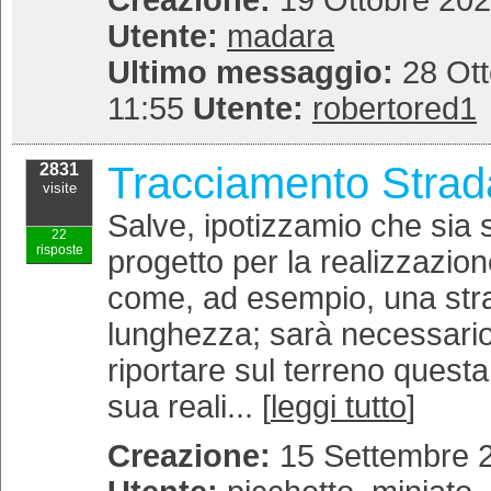
Creazione:
19 Ottobre 202
Utente:
madara
Ultimo messaggio:
28 Ott
11:55
Utente:
robertored1
Tracciamento Strad
2831
visite
Salve, ipotizzamio che sia 
22
risposte
progetto per la realizzazion
come, ad esempio, una stra
lunghezza; sarà necessario,
riportare sul terreno questa 
sua reali... [
leggi tutto
]
Creazione:
15 Settembre 2