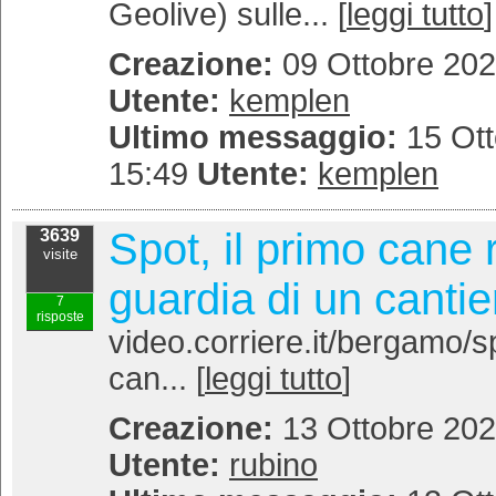
Geolive) sulle... [
leggi tutto
]
Creazione:
09 Ottobre 202
Utente:
kemplen
Ultimo messaggio:
15 Ott
15:49
Utente:
kemplen
Spot, il primo cane
3639
visite
guardia di un cantier
7
risposte
video.corriere.it/bergamo/s
can... [
leggi tutto
]
Creazione:
13 Ottobre 202
Utente:
rubino