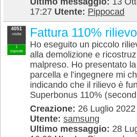
Ultimo messaggio:
13 Ott
17:27
Utente:
Pippocad
Fattura 110% rilievo
4051
visite
Ho eseguito un piccolo rilie
1
risposte
alla demolizione e ricostru
malpreso. Ho presentato la
parcella e l'ingegnere mi ch
indicando che il rilievo è fu
Superbonus 110% (second..
Creazione:
26 Luglio 2022 
Utente:
samsung
Ultimo messaggio:
28 Lug