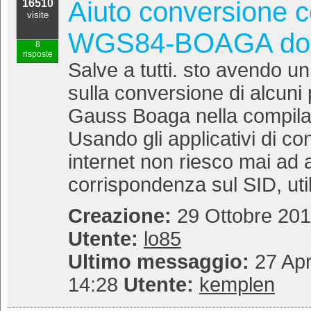
Aiuto conversione c
16510
visite
WGS84-BOAGA do.
8
risposte
Salve a tutti. sto avendo 
sulla conversione di alcuni 
Gauss Boaga nella compila
Usando gli applicativi di co
internet non riesco mai ad 
corrispondenza sul SID, utili
Creazione:
29 Ottobre 201
Utente:
lo85
Ultimo messaggio:
27 Apr
14:28
Utente:
kemplen