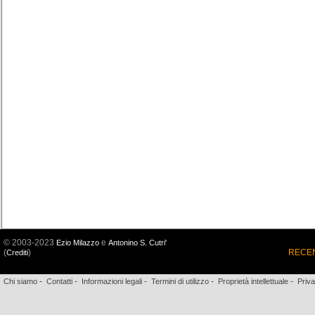
© 2003-2023
e
Ezio Milazzo
Antonino S. Cutri'
(
)
RECEN
Crediti
-
-
-
-
-
Chi siamo
Contatti
Informazioni legali
Termini di utilizzo
Proprietà intellettuale
Priv