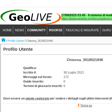
17/09/2025 03:45
-
Il sistema di mod
https://www.geolive.org/forum/altro/c
HOME
NEWS
COMMUNITY
RISORSE
FIDUCIALI E MISURATE
GURU
/
/
Profilo Utente
Chienna_3518521948
Profilo Utente
Chienna_3518521948
Qualifica:
Iscritto il:
30 Luglio 2021
Messaggi sul forum:
172
Guide inserite:
0
Termini di glossario inseriti:
0
Devi essere un
utente registrato
per vedere i dettagli sugli ultimi interventi d
Torna su