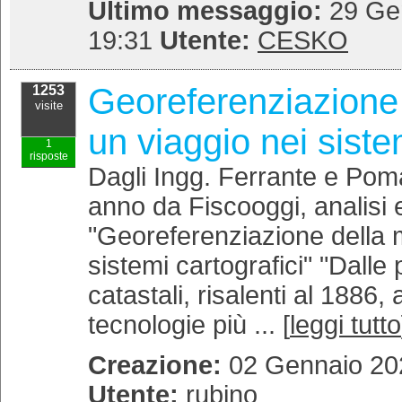
Ultimo messaggio:
29 Gen
19:31
Utente:
CESKO
Georeferenziazione
1253
visite
un viaggio nei siste
1
risposte
Dagli Ingg. Ferrante e Poma
anno da Fiscooggi, analisi
"Georeferenziazione della 
sistemi cartografici" "Dall
catastali, risalenti al 1886, a
tecnologie più ... [
leggi tutto
Creazione:
02 Gennaio 202
Utente:
rubino