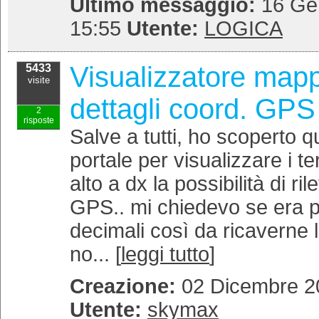
Ultimo messaggio:
16 Gen
15:55
Utente:
LOGICA
Visualizzatore mapp
5433
visite
dettagli coord. GPS
2
risposte
Salve a tutti, ho scoperto q
portale per visualizzare i te
alto a dx la possibilità di ri
GPS.. mi chiedevo se era po
decimali così da ricaverne l
no... [
leggi tutto
]
Creazione:
02 Dicembre 20
Utente:
skymax