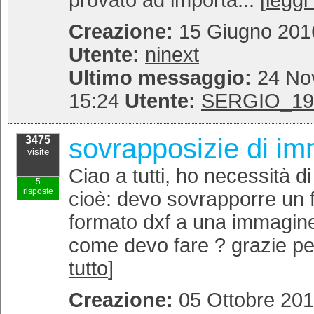
provato ad importa... [
leggi 
Creazione:
15 Giugno 2016
Utente:
ninext
Ultimo messaggio:
24 No
15:24
Utente:
SERGIO_19
sovrapposizie di i
3475
visite
Ciao a tutti, ho necessità di
5
risposte
cioè: devo sovrapporre un fo
formato dxf a una immagine
come devo fare ? grazie per 
tutto
]
Creazione:
05 Ottobre 201