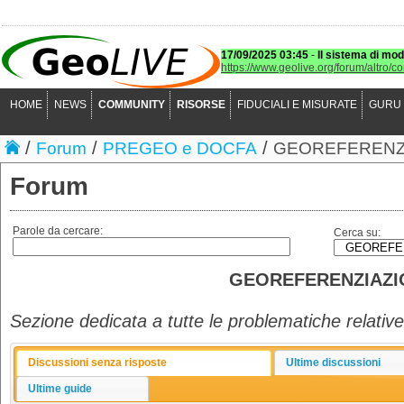
17/09/2025 03:45
-
Il sistema di mod
https://www.geolive.org/forum/altro/c
HOME
NEWS
COMMUNITY
RISORSE
FIDUCIALI E MISURATE
GURU
/
/
/
Forum
PREGEO e DOCFA
GEOREFERENZI
Forum
Parole da cercare:
Cerca su:
GEOREFERENZIAZI
Sezione dedicata a tutte le problematiche relative
Discussioni senza risposte
Ultime discussioni
Ultime guide