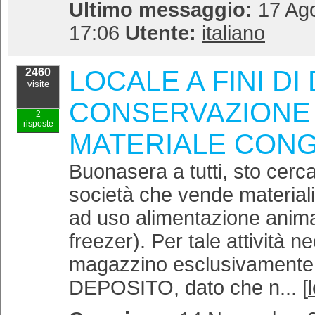
Ultimo messaggio:
17 Ago
17:06
Utente:
italiano
LOCALE A FINI DI
2460
visite
CONSERVAZIONE 
2
risposte
MATERIALE CON
Buonasera a tutti, sto cerc
società che vende materiali 
ad uso alimentazione anima
freezer). Per tale attività n
magazzino esclusivamente 
DEPOSITO, dato che n... [