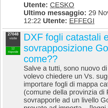
Utente:
CESKO
Ultimo messaggio:
29 No
12:22
Utente:
EFFEGI
DXF fogli catastali 
27048
visite
sovrapposizione Go
12
risposte
come??
Salve a tutti, sono nuovo 
volevo chiedere un Vs. su
importare fogli di mappa cat
(comune della provinzia di 
sovrapporle ad un livello 