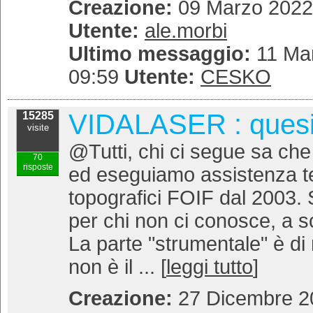
Creazione:
09 Marzo 2022 
Utente:
ale.morbi
Ultimo messaggio:
11 Mar
09:59
Utente:
CESKO
VIDALASER : quesit
15285
visite
@Tutti, chi ci segue sa ch
70
risposte
ed eseguiamo assistenza te
topografici FOIF dal 2003. 
per chi non ci conosce, a s
La parte "strumentale" è d
non è il ... [
leggi tutto
]
Creazione:
27 Dicembre 20