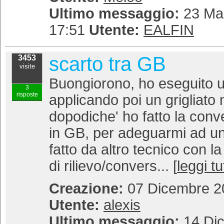
Ultimo messaggio:
23 Mar
17:51
Utente:
EALFIN
scarto tra GB
3453
visite
Buongiorono, ho eseguito u
3
risposte
applicando poi un grigliato 
dopodiche' ho fatto la con
in GB, per adeguarmi ad un
fatto da altro tecnico con 
di rilievo/convers... [
leggi tu
Creazione:
07 Dicembre 20
Utente:
alexis
Ultimo messaggio:
14 Di