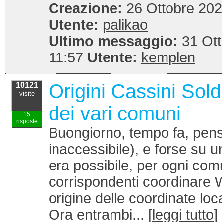
Creazione:
26 Ottobre 202
Utente:
palikao
Ultimo messaggio:
31 Ott
11:57
Utente:
kemplen
Origini Cassini So
10121
visite
dei vari comuni
15
risposte
Buongiorno, tempo fa, penso
inaccessibile), e forse su un
era possibile, per ogni com
corrispondenti coordinare 
origine delle coordinate loc
Ora entrambi... [
leggi tutto
]