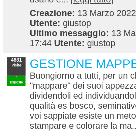
Creazione:
13 Marzo 2022 
Utente:
giustop
Ultimo messaggio:
13 Mar
17:44
Utente:
giustop
GESTIONE MAPP
4881
visite
Buongiorno a tutti, per un c
3
risposte
"mappare" dei suoi appezza
dividendoli ed individuando
qualità es bosco, seminati
voi sappiate esiste un meto
stampare e colorare la ma..