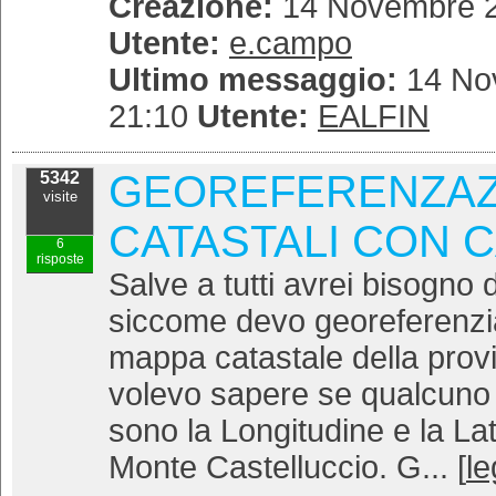
Creazione:
14 Novembre 2
Utente:
e.campo
Ultimo messaggio:
14 No
21:10
Utente:
EALFIN
GEOREFERENZAZ
5342
visite
CATASTALI CON 
6
risposte
Salve a tutti avrei bisogno 
siccome devo georeferenziar
mappa catastale della pro
volevo sapere se qualcuno 
sono la Longitudine e la Lati
Monte Castelluccio. G... [
le