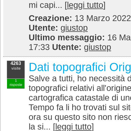
mi capi... [
leggi tutto
]
Creazione:
13 Marzo 2022 
Utente:
giustop
Ultimo messaggio:
16 Mar
17:33
Utente:
giustop
Dati topografici Ori
4263
visite
Salve a tutti, ho necessità di
1
risposte
topografici relativi all'origin
cartografica catastale di u
Tempo fa li ho trovati sul si
ora su questo sito non riesc
la si... [
leggi tutto
]