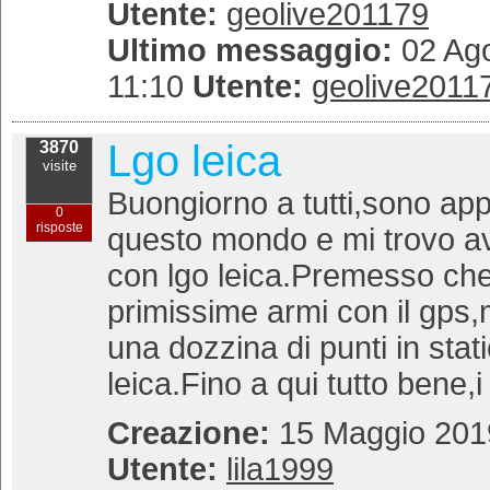
Utente:
geolive201179
Ultimo messaggio:
02 Ago
11:10
Utente:
geolive2011
Lgo leica
3870
visite
Buongiorno a tutti,sono app
0
risposte
questo mondo e mi trovo a
con lgo leica.Premesso che
primissime armi con il gps,m
una dozzina di punti in stati
leica.Fino a qui tutto bene,i 
Creazione:
15 Maggio 2019
Utente:
lila1999