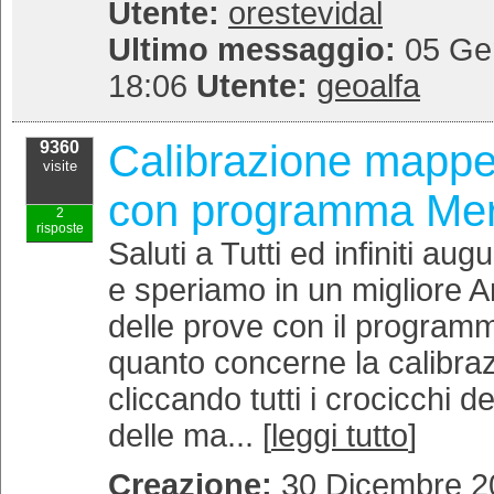
Utente:
orestevidal
Ultimo messaggio:
05 Gen
18:06
Utente:
geoalfa
Calibrazione mappe
9360
visite
con programma Mer
2
risposte
Saluti a Tutti ed infiniti a
e speriamo in un migliore 
delle prove con il program
quanto concerne la calibra
cliccando tutti i crocicchi d
delle ma... [
leggi tutto
]
Creazione:
30 Dicembre 20