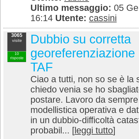
Ultimo messaggio:
05 Gen
16:14
Utente:
cassini
Dubbio su corretta
3065
visite
georeferenziazione 
10
risposte
TAF
Ciao a tutti, non so se è la
chiedo venia se ho sbaglia
postare. Lavoro da sempre
modellistica operativa e dat
in un dubbio-difficoltà catas
probabil... [
leggi tutto
]