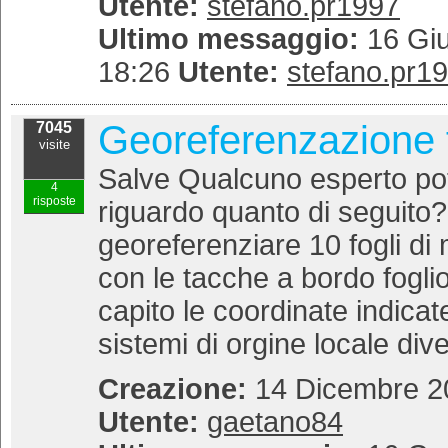
Utente:
stefano.pr1997
Ultimo messaggio:
16 Giu
18:26
Utente:
stefano.pr1
Georeferenzazione 
7045
visite
Salve Qualcuno esperto pot
4
risposte
riguardo quanto di seguito
georeferenziare 10 fogli d
con le tacche a bordo fogli
capito le coordinate indica
sistemi di orgine locale dive
Creazione:
14 Dicembre 20
Utente:
gaetano84