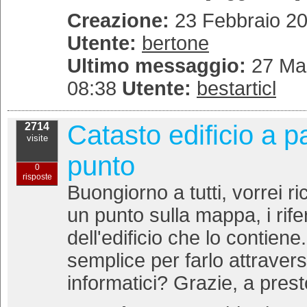
Creazione:
23 Febbraio 20
Utente:
bertone
Ultimo messaggio:
27 Mar
08:38
Utente:
bestarticl
Catasto edificio a p
2714
visite
punto
0
risposte
Buongiorno a tutti, vorrei ri
un punto sulla mappa, i rife
dell'edificio che lo contien
semplice per farlo attravers
informatici? Grazie, a prest