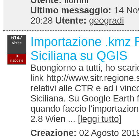
Utente:
fiorrini
Ultimo messaggio:
14 No
20:28
Utente:
geogradi
Importazione .kmz 
6147
visite
Siciliana su QGIS
0
risposte
Buongiorno a tutti, ho scar
link http://www.sitr.regione.s
relativi alle CTR e ad i vinc
Siciliana. Su Google Earth 
quando faccio l'importazio
2.8 Wien ... [
leggi tutto
]
Creazione:
02 Agosto 2019