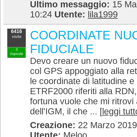
Ultimo messaggio:
15 Mag
10:24
Utente:
lila1999
COORDINATE NU
6416
visite
FIDUCIALE
3
risposte
Devo creare un nuovo fiduci
col GPS appoggiato alla ret
le coordinate di latitudine e
ETRF2000 riferiti alla RDN,
fortuna vuole che mi ritrovi
dell'IGM, il che ... [
leggi tutt
Creazione:
22 Marzo 2019 
Utente:
Meloo