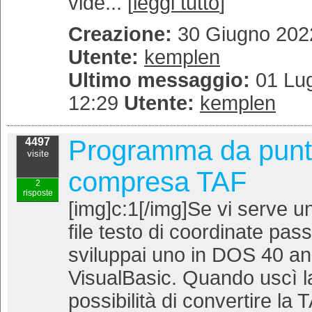
vide... [
leggi tutto
]
Creazione:
30 Giugno 2022
Utente:
kemplen
Ultimo messaggio:
01 Lug
12:29
Utente:
kemplen
Programma da punt
4497
visite
compresa TAF
2
risposte
[img]c:1[/img]Se vi serve
file testo di coordinate passi
sviluppai uno in DOS 40 anni
VisualBasic. Quando uscì la
possibilità di convertire la