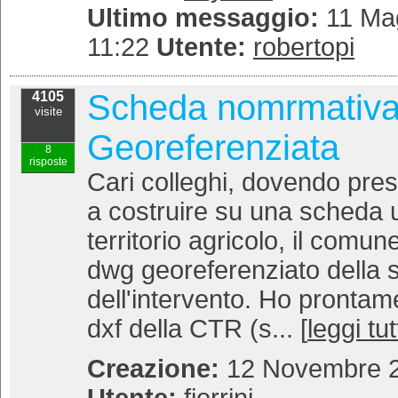
Ultimo messaggio:
11 Mag
11:22
Utente:
robertopi
Scheda nomrmativ
4105
visite
Georeferenziata
8
risposte
Cari colleghi, dovendo pr
a costruire su una scheda u
territorio agricolo, il comune 
dwg georeferenziato della 
dell'intervento. Ho prontamen
dxf della CTR (s... [
leggi tut
Creazione:
12 Novembre 2