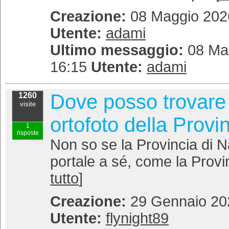
Creazione:
08 Maggio 2026
Utente:
adami
Ultimo messaggio:
08 Mag
16:15
Utente:
adami
Dove posso trovare i
1260
visite
ortofoto della Provi
1
risposte
Non so se la Provincia di N
portale a sé, come la Provin
tutto
]
Creazione:
29 Gennaio 202
Utente:
flynight89