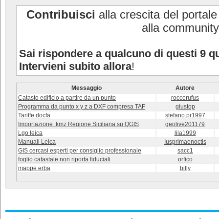
Contribuisci
alla crescita del portal
alla community
Sai rispondere a qualcuno di questi 9 qu
Intervieni subito allora
!
Messaggio
Autore
Catasto edificio a partire da un punto
roccorufus
Programma da punto x y z a DXF compresa TAF
giustop
Tariffe docfa
stefano.pr1997
Importazione .kmz Regione Siciliana su QGIS
geolive201179
Lgo leica
lila1999
Manuali Leica
Iusprimaenoctis
GIS cercasi esperti per consiglio professionale
sacc1
foglio catastale non riporta fiduciali
orfico
mappe erba
billy