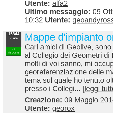
Utente:
alfa2
Ultimo messaggio:
09 Ott
10:32
Utente:
geoandyros
Mappe d'impianto o
15844
visite
Cari amici di Geolive, sono 
27
risposte
al Collegio dei Geometri d
molti di voi sanno, mi occup
georeferenziazione delle m
tema sul quale ho tenuto ol
presso i Collegi... [
leggi tutt
Creazione:
09 Maggio 2014
Utente:
georox