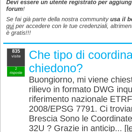
Devi essere un utente registrato per aggiun
forum
!
Se fai già parte della nostra community
usa il b
qui
per accedere con le tue credenziali, altrimen
è gratis!!!
Che tipo di coordin
835
visite
chiedono?
2
risposte
Buongiorno, mi viene chiesto
rilievo in formato DWG inqu
riferimento nazionale ET
2008/EPSG 7791. Ci troviam
Brescia Sono le Coordina
32U ? Grazie in anticip... [
l