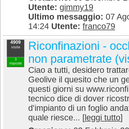
Utente:
gimmy19
Ultimo messaggio:
07 Ago
14:24
Utente:
franco79
Riconfinazioni - oc
4909
visite
non parametrate (vi
3
risposte
Ciao a tutti, desidero tratt
Geolive il quesito che un g
questi giorni su www.riconfi
tecnico dice di dover ricost
d'impianto di un foglio anda
quale riesce... [
leggi tutto
]