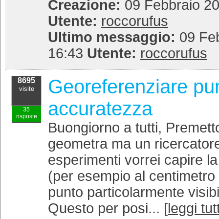
Creazione:
09 Febbraio 20
Utente:
roccorufus
Ultimo messaggio:
09 Feb
16:43
Utente:
roccorufus
Georeferenziare pu
8695
visite
accuratezza
35
risposte
Buongiorno a tutti, Premet
geometra ma un ricercatore
esperimenti vorrei capire l
(per esempio al centimetro su
punto particolarmente visibil
Questo per posi... [
leggi tut