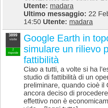
Utente:
madara
Ultimo messaggio:
22 Feb
14:50
Utente:
madara
Google Earth in top
3899
visite
simulare un rilievo p
2
risposte
fattibilità
Ciao a tutti, a volte si ha l’
studio di fattibilità di un op
preliminare, quando cioè i
ancora deciso di procedere al
effettivo non è economicame