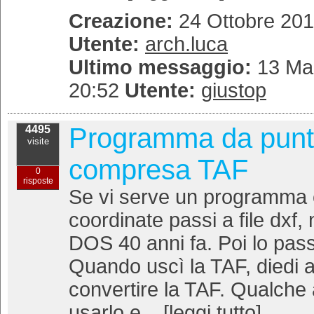
Creazione:
24 Ottobre 201
Utente:
arch.luca
Ultimo messaggio:
13 Mar
20:52
Utente:
giustop
Programma da punt
4495
visite
compresa TAF
0
risposte
Se vi serve un programma ch
coordinate passi a file dxf,
DOS 40 anni fa. Poi lo pass
Quando uscì la TAF, diedi an
convertire la TAF. Qualche 
usarlo e... [
leggi tutto
]