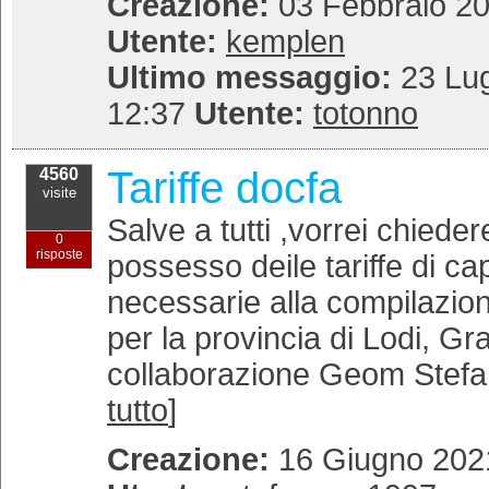
Creazione:
03 Febbraio 20
Utente:
kemplen
Ultimo messaggio:
23 Lug
12:37
Utente:
totonno
Tariffe docfa
4560
visite
Salve a tutti ,vorrei chiede
0
risposte
possesso deile tariffe di ca
necessarie alla compilazio
per la provincia di Lodi, Gra
collaborazione Geom Stefan
tutto
]
Creazione:
16 Giugno 2021