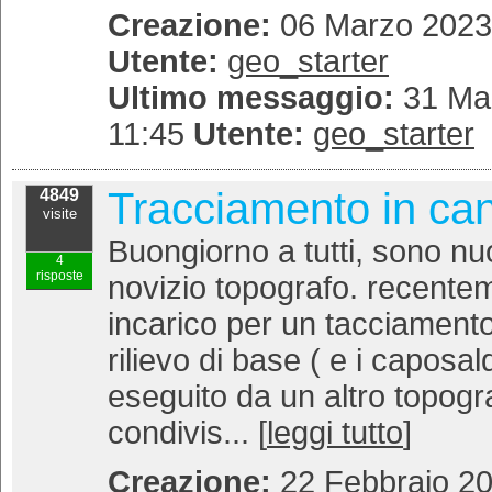
Creazione:
06 Marzo 2023 
Utente:
geo_starter
Ultimo messaggio:
31 Mar
11:45
Utente:
geo_starter
Tracciamento in can
4849
visite
Buongiorno a tutti, sono nu
4
risposte
novizio topografo. recente
incarico per un tacciamento 
rilievo di base ( e i caposald
eseguito da un altro topogra
condivis... [
leggi tutto
]
Creazione:
22 Febbraio 20