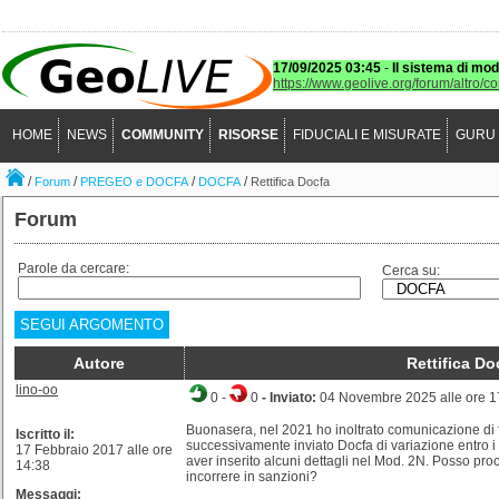
17/09/2025 03:45
-
Il sistema di mod
https://www.geolive.org/forum/altro/c
HOME
NEWS
COMMUNITY
RISORSE
FIDUCIALI E MISURATE
GURU
/
/
/
/
Forum
PREGEO e DOCFA
DOCFA
Rettifica Docfa
Forum
Parole da cercare:
Cerca su:
SEGUI ARGOMENTO
Autore
Rettifica Do
lino-oo
0
-
0
- Inviato:
04 Novembre 2025 alle ore 1
Buonasera, nel 2021 ho inoltrato comunicazione di 
Iscritto il:
successivamente inviato Docfa di variazione entro i 
17 Febbraio 2017 alle ore
aver inserito alcuni dettagli nel Mod. 2N. Posso proc
14:38
incorrere in sanzioni?
Messaggi: