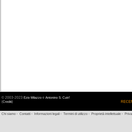
© 2003-2023
e
Ezio Milazzo
Antonino S. Cutri'
(
)
RECEN
Crediti
-
-
-
-
-
Chi siamo
Contatti
Informazioni legali
Termini di utilizzo
Proprietà intellettuale
Priv