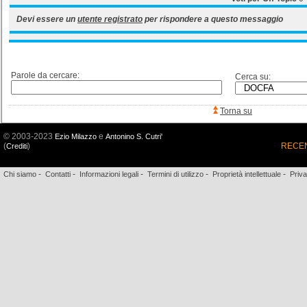
Devi essere un
utente registrato
per rispondere a questo messaggio
Parole da cercare:
Cerca su:
Torna su
© 2003-2023
e
Ezio Milazzo
Antonino S. Cutri'
(
)
RECEN
Crediti
-
-
-
-
-
Chi siamo
Contatti
Informazioni legali
Termini di utilizzo
Proprietà intellettuale
Priv