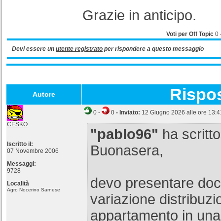
Grazie in anticipo.
Voti per Off Topic
0
Devi essere un
utente registrato
per rispondere a questo messaggio
Rispo
Autore
0
-
0
- Inviato:
12 Giugno 2026 alle ore 13:4
CESKO
"pablo96"
ha scritto
Iscritto il:
Buonasera,
07 Novembre 2006
Messaggi:
9728
devo presentare doc
Località
Agro Nocerino Sarnese
variazione distribuzi
appartamento in una