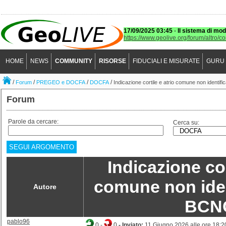
17/09/2025 03:45
-
Il sistema di mod
https://www.geolive.org/forum/altro/c
HOME
NEWS
COMMUNITY
RISORSE
FIDUCIALI E MISURATE
GURU
/
/
/
/
Forum
PREGEO e DOCFA
DOCFA
Indicazione cortile e atrio comune non identifica
Forum
Parole da cercare:
Cerca su:
SEGUI ARGOMENTO
Indicazione cor
comune non iden
Autore
BCN
pablo96
0
-
0
- Inviato:
11 Giugno 2026 alle ore 18:2