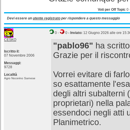
Voti per Off Topic
0
Devi essere un
utente registrato
per rispondere a questo messaggio
0
-
0
- Inviato:
12 Giugno 2026 alle ore 15:3
CESKO
"pablo96"
ha scritto
Iscritto il:
Grazie per il riscontr
07 Novembre 2006
Messaggi:
9728
Vorrei evitare di far
Località
Agro Nocerino Sarnese
so esattamente l'esa
degli altri subalterni (
proprietari) nella pa
essendoci negli atti 
Planimetrico.