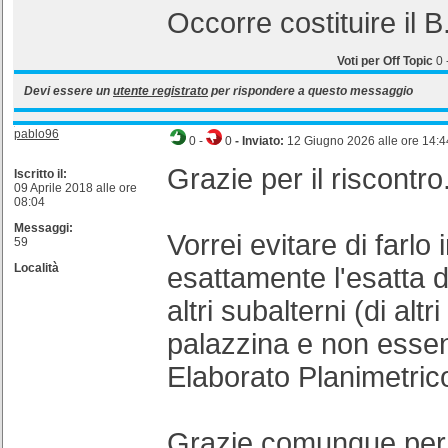
Occorre costituire il 
Voti per Off Topic
0
Devi essere un
utente registrato
per rispondere a questo messaggio
pablo96
0
-
0
- Inviato:
12 Giugno 2026 alle ore 14:4
Grazie per il riscontro
Iscritto il:
09 Aprile 2018 alle ore
08:04
Messaggi:
Vorrei evitare di farlo
59
Località
esattamente l'esatta d
altri subalterni (di altr
palazzina e non essend
Elaborato Planimetric
Grazie comunque per l