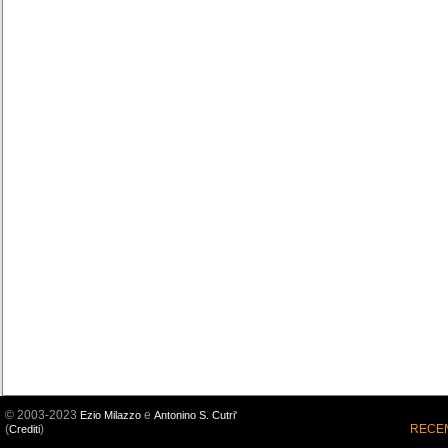
© 2003-2023
e
Ezio Milazzo
Antonino S. Cutri'
(
)
RECEN
Crediti