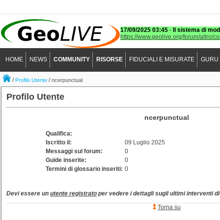
17/09/2025 03:45
-
Il sistema di mod
https://www.geolive.org/forum/altro/c
HOME
NEWS
COMMUNITY
RISORSE
FIDUCIALI E MISURATE
GURU
/
/
Profilo Utente
ncerpunctual
Profilo Utente
ncerpunctual
Qualifica:
Iscritto il:
09 Luglio 2025
Messaggi sul forum:
0
Guide inserite:
0
Termini di glossario inseriti:
0
Devi essere un
utente registrato
per vedere i dettagli sugli ultimi interventi d
Torna su