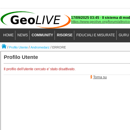
17/09/2025 03:45
-
Il sistema di mod
https://www.geolive.org/forum/altro/c
HOME
NEWS
COMMUNITY
RISORSE
FIDUCIALI E MISURATE
GURU
/
/
/
Profilo Utente
Andromedarz
ERRORE
Profilo Utente
Il profilo dell'utente cercato e' stato disattivato.
Torna su