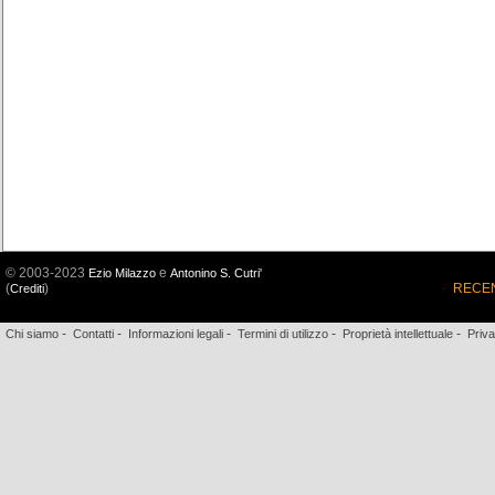
© 2003-2023
e
Ezio Milazzo
Antonino S. Cutri'
(
)
RECEN
Crediti
-
-
-
-
-
Chi siamo
Contatti
Informazioni legali
Termini di utilizzo
Proprietà intellettuale
Priv