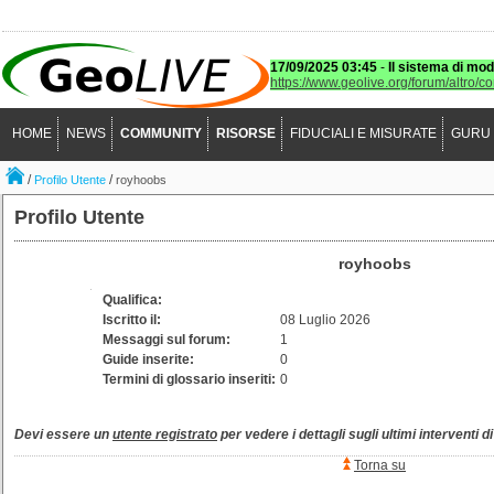
17/09/2025 03:45
-
Il sistema di mod
https://www.geolive.org/forum/altro/c
HOME
NEWS
COMMUNITY
RISORSE
FIDUCIALI E MISURATE
GURU
/
/
Profilo Utente
royhoobs
Profilo Utente
royhoobs
Qualifica:
Iscritto il:
08 Luglio 2026
Messaggi sul forum:
1
Guide inserite:
0
Termini di glossario inseriti:
0
Devi essere un
utente registrato
per vedere i dettagli sugli ultimi interventi d
Torna su