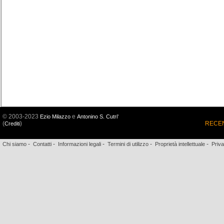
© 2003-2023
e
Ezio Milazzo
Antonino S. Cutri'
(
)
RECEN
Crediti
-
-
-
-
-
Chi siamo
Contatti
Informazioni legali
Termini di utilizzo
Proprietà intellettuale
Priv