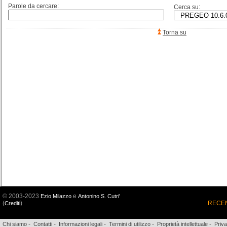
Parole da cercare:
Cerca su:
Torna su
© 2003-2023
e
Ezio Milazzo
Antonino S. Cutri'
(
)
RECEN
Crediti
-
-
-
-
-
Chi siamo
Contatti
Informazioni legali
Termini di utilizzo
Proprietà intellettuale
Priv