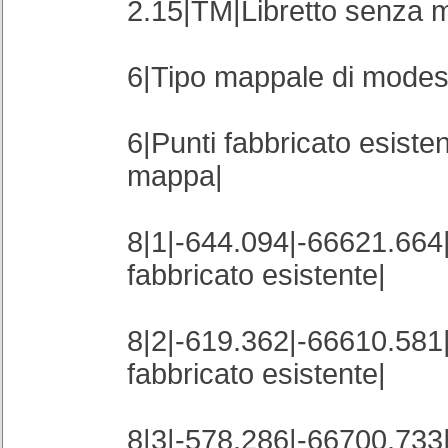
2.15|TM|Libretto senza m
6|Tipo mappale di modest
6|Punti fabbricato esisten
mappa|
8|1|-644.094|-66621.664
fabbricato esistente|
8|2|-619.362|-66610.581
fabbricato esistente|
8|3|-578.286|-66700.733