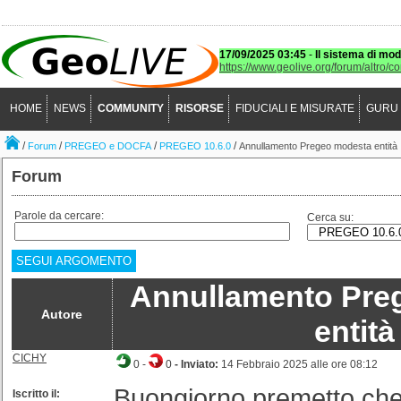
17/09/2025 03:45
-
Il sistema di mod
https://www.geolive.org/forum/altro/c
HOME
NEWS
COMMUNITY
RISORSE
FIDUCIALI E MISURATE
GURU
/
/
/
/
Forum
PREGEO e DOCFA
PREGEO 10.6.0
Annullamento Pregeo modesta entità
Forum
Parole da cercare:
Cerca su:
SEGUI ARGOMENTO
Annullamento Pre
Autore
entità
CICHY
0
-
0
- Inviato:
14 Febbraio 2025 alle ore 08:12
Buongiorno premetto ch
Iscritto il: