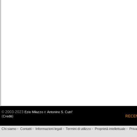
© 2003-2023
e
Ezio Milazzo
Antonino S. Cutri'
(
)
RECEN
Crediti
-
-
-
-
-
Chi siamo
Contatti
Informazioni legali
Termini di utilizzo
Proprietà intellettuale
Priv