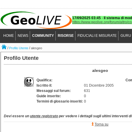
17/09/2025 03:45
-
Il sistema di mod
https://www.geolive.org/forum/altro/c
HOME
NEWS
COMMUNITY
RISORSE
FIDUCIALI E MISURATE
GURU
/
/
Profilo Utente
alesgeo
Profilo Utente
alesgeo
Qualifica:
Com
Iscritto il:
01 Dicembre 2005
Messaggi sul forum:
631
Guide inserite:
0
Termini di glossario inseriti:
0
Devi essere un
utente registrato
per vedere i dettagli sugli ultimi interventi d
Torna su