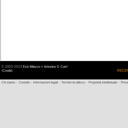
© 2003-2023
e
Ezio Milazzo
Antonino S. Cutri'
(
)
RECEN
Crediti
-
-
-
-
-
Chi siamo
Contatti
Informazioni legali
Termini di utilizzo
Proprietà intellettuale
Priv