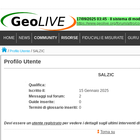
17/09/2025 03:45
-
Il sistema di mod
https://www.geolive.org/forum/altro/c
HOME
NEWS
COMMUNITY
RISORSE
FIDUCIALI E MISURATE
GURU
/
/
Profilo Utente
SALZIC
Profilo Utente
SALZIC
Qualifica:
Iscritto il:
15 Gennaio 2025
Messaggi sul forum:
2
Guide inserite:
0
Termini di glossario inseriti:
0
Devi essere un
utente registrato
per vedere i dettagli sugli ultimi interventi d
Torna su