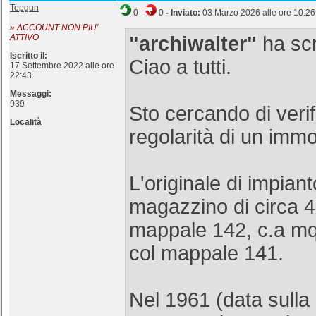
Topgun
0
-
0
- Inviato:
03 Marzo 2026 alle ore 10:26
» ACCOUNT NON PIU'
ATTIVO
"archiwalter"
ha scr
Iscritto il:
Ciao a tutti.
17 Settembre 2022 alle ore
22:43
Messaggi:
939
Sto cercando di verif
Località
regolarità di un immo
L'originale di impian
magazzino di circa 
mappale 142, c.a mq
col mappale 141.
Nel 1961 (data sulla