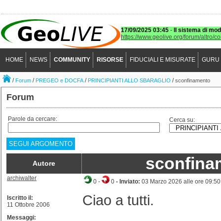
17/09/2025 03:45
-
Il sistema di mod
https://www.geolive.org/forum/altro/c
HOME
NEWS
COMMUNITY
RISORSE
FIDUCIALI E MISURATE
GURU
/
/
/
/
Forum
PREGEO e DOCFA
PRINCIPIANTI ALLO SBARAGLIO
sconfinamento
Forum
Parole da cercare:
Cerca su:
SEGUI ARGOMENTO
sconfina
Autore
archiwalter
0
-
0
- Inviato:
03 Marzo 2026 alle ore 09:50
Ciao a tutti.
Iscritto il:
11 Ottobre 2006
Messaggi: