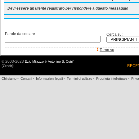
Devi essere un
utente registrato
per rispondere a questo messaggio
Parole da cercare:
Cerca su:
Torna su
© 2003-2023
e
Ezio Milazzo
Antonino S. Cutri'
(
)
RECEN
Crediti
-
-
-
-
-
Chi siamo
Contatti
Informazioni legali
Termini di utilizzo
Proprietà intellettuale
Priv