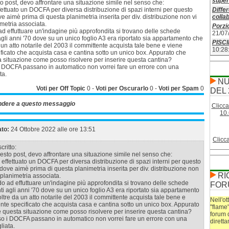
superf
o post, devo affrontare una situazione simile nel senso che:
ettuato un DOCFA per diversa distribuzione di spazi interni per questo
Differ
 aimè prima di questa planimetria inserita per div. distribuzione non vi
colla
metria associata.
Porzio
 effuttuare un'indagine più approfondita si trovano delle schede
21/07
i agli anni '70 dove su un unico foglio A3 era riportato sia appartamento che
PISC
a un atto notarile del 2003 il committente acquista tale bene e viene
10:28
ficato che acquista casa e cantina sotto un unico box. Appurato che
a situazione come posso risolvere per inserire questa cantina?
 DOCFA passano in automatico non vorrei fare un errore con una
ta.
NU
Voti per Off Topic
0
-
Voti per Oscurarlo
0
-
Voti per Spam
0
DEL 
ndere a questo messaggio
Clicca
10.
ato:
24 Ottobre 2022 alle ore 13:51
Clicc
critto:
esto post, devo affrontare una situazione simile nel senso che:
effettuato un DOCFA per diversa distribuzione di spazi interni per questo
ove aimè prima di questa planimetria inserita per div. distribuzione non
RI
planimetria associata.
 ad effuttuare un'indagine più approfondita si trovano delle schede
FOR
enti agli anni '70 dove su un unico foglio A3 era riportato sia appartamento
oltre da un atto notarile del 2003 il committente acquista tale bene e
Nell'ot
te specificato che acquista casa e cantina sotto un unico box. Appurato
"flame
 questa situazione come posso risolvere per inserire questa cantina?
forum 
o i DOCFA passano in automatico non vorrei fare un errore con una
dirett
liata.