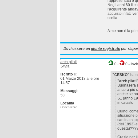
rappresentata è qu
Negli anni 60 il c
l'acquirente andav
acquisto infatti ve
scelta.
A me non è la pri
Devi essere un
utente registrato
per rispo
arch.pilati
0
-
0
- Invi
Silvia
Iscritto il:
"CESKO"
ha sc
01 Marzo 2013 alle ore
"arch.pilati
14:57
Buonasera a 
ancora più c
Messaggi:
anche se ho 
58
S1 (anno 196
in catasto.
Località
Concorezzo
Quindi come
situazione p
cantina sopp
(del 1993) e
questa)???
Grazie per i