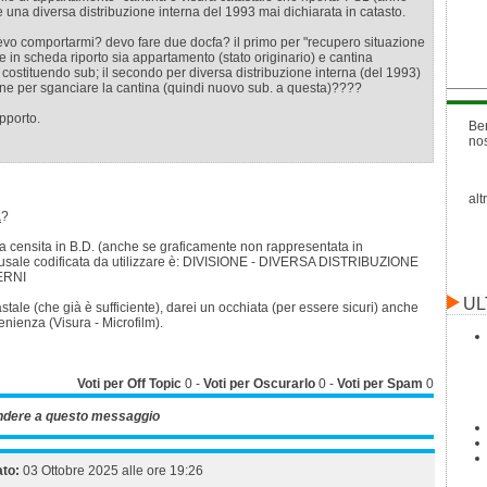
una diversa distribuzione interna del 1993 mai dichiarata in catasto.
vo comportarmi? devo fare due docfa? il primo per "recupero situazione
 in scheda riporto sia appartamento (stato originario) e cantina
ostituendo sub; il secondo per diversa distribuzione interna (del 1993)
one per sganciare la cantina (quindi nuovo sub. a questa)????
upporto.
Be
no
alt
a
?
lta censita in B.D. (anche se graficamente non rappresentata in
causale codificata da utilizzare è: DIVISIONE - DIVERSA DISTRIBUZIONE
ERNI
UL
astale (che già è sufficiente), darei un occhiata (per essere sicuri) anche
venienza (Visura - Microfilm).
Voti per Off Topic
0
-
Voti per Oscurarlo
0
-
Voti per Spam
0
ndere a questo messaggio
ato:
03 Ottobre 2025 alle ore 19:26