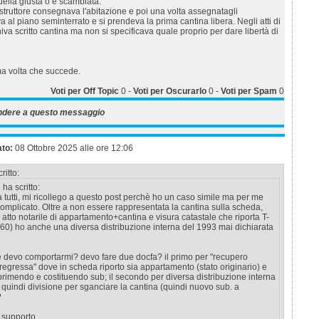
ella giusta o è scambiata.
ostruttore consegnava l'abitazione e poi una volta assegnatagli
a al piano seminterrato e si prendeva la prima cantina libera. Negli atti di
niva scritto cantina ma non si specificava quale proprio per dare libertà di
ma volta che succede.
Voti per Off Topic
0
-
Voti per Oscurarlo
0
-
Voti per Spam
0
ndere a questo messaggio
ato:
08 Ottobre 2025 alle ore 12:06
ritto:
"
ha scritto:
tutti, mi ricollego a questo post perchè ho un caso simile ma per me
omplicato. Oltre a non essere rappresentata la cantina sulla scheda,
atto notarile di appartamento+cantina e visura catastale che riporta T-
0) ho anche una diversa distribuzione interna del 1993 mai dichiarata
 devo comportarmi? devo fare due docfa? il primo per "recupero
regressa" dove in scheda riporto sia appartamento (stato originario) e
rimendo e costituendo sub; il secondo per diversa distribuzione interna
 quindi divisione per sganciare la cantina (quindi nuovo sub. a
?
l supporto.