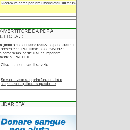
Ricerca volontari per fare i moderatori sul forum
NVERTITORE DA PDF A
ETTO DAT:
o gratuito che abbiamo realizzato per estrarre il
o presente nel
PDF
rilasciato da
SISTER
e
lo come semplice file
DAT
da importare
amente su
PREGEO
.
Clicca qui per usare il servizio
Se vuoi invece suggerire funzionalità o
segnalare bug clicca su questo link
LIDARIETA':