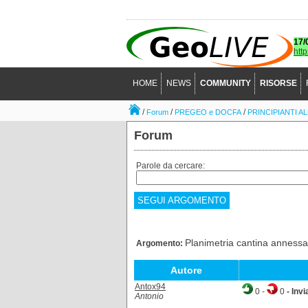
17/
htt
HOME
NEWS
COMMUNITY
RISORSE
/
/
/
Forum
PREGEO e DOCFA
PRINCIPIANTI A
Forum
Parole da cercare:
SEGUI ARGOMENTO
Planimetria cantina anness
Argomento:
Autore
Antox94
0
-
0
- Invi
Antonio