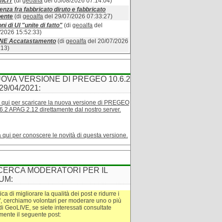
ici r
(di
geoalfa
del 05/08/2026 07:14:04)
enza fra fabbricato diruto e fabbricato
bente
(di
geoalfa
del 29/07/2026 07:33:27)
ni di UI "unite di fatto"
(di
geoalfa
del
/2026 15:52:33)
INE Accatastamento
(di
geoalfa
del 20/07/2026
:13)
OVA VERSIONE DI PREGEO 10.6.2
29/04/2021:
 qui per scaricare la nuova versione di PREGEO
6.2 APAG 2.12 direttamente dal nostro server.
a qui per conoscere le novità di questa versione.
CERCA MODERATORI PER IL
UM:
tica di migliorare la qualità dei post e ridurre i
", cerchiamo volontari per moderare uno o più
di GeoLIVE, se siete interessati consultate
amente il seguente post: