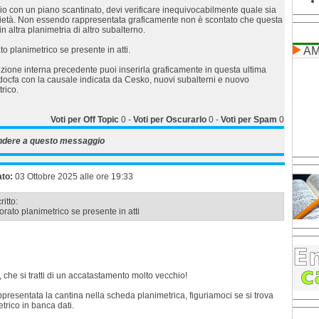
o con un piano scantinato, devi verificare inequivocabilmente quale sia
prietà. Non essendo rappresentata graficamente non è scontato che questa
n altra planimetria di altro subalterno.
to planimetrico se presente in atti.
AM
uzione interna precedente puoi inserirla graficamente in questa ultima
docfa con la causale indicata da Cesko, nuovi subalterni e nuovo
rico.
Voti per Off Topic
0
-
Voti per Oscurarlo
0
-
Voti per Spam
0
ndere a questo messaggio
ato:
03 Ottobre 2025 alle ore 19:33
itto:
orato planimetrico se presente in atti
che si tratti di un accatastamento molto vecchio!
ppresentata la cantina nella scheda planimetrica, figuriamoci se si trova
trico in banca dati.