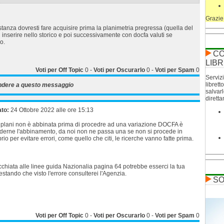
Grazie
anza dovresti fare acquisire prima la planimetria pregressa (quella del
 inserire nello storico e poi successivamente con docfa valuti se
o.
CO
LIBR
Voti per Off Topic
0
-
Voti per Oscurarlo
0
-
Voti per Spam
0
Servizi
librett
ndere a questo messaggio
salvar
dirett
ato:
24 Ottobre 2022 alle ore 15:13
 plani non è abbinata prima di procedre ad una variazione DOCFA è
iederne l'abbinamento, da noi non ne passa una se non si procede in
io per evitare errori, come quello che citi, le ricerche vanno fatte prima.
chiata alle linee guida Nazionalia pagina 64 potrebbe esserci la tua
estando che visto l'errore consulterei l'Agenzia.
SO
Voti per Off Topic
0
-
Voti per Oscurarlo
0
-
Voti per Spam
0