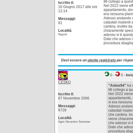
Mi collego a quest
Iscritto il:
Nel 2022 viene eff
16 Giugno 2017 alle ore
appartamento, dove
12:14
era nessuna plani
Adesso andando ad
Messaggi:
catastali risalent
81
cantina. Inoltre d
Località
chiaramente speci
Napoli
adesso vi è quest
Dato che adesso i
procedura sbaglia
Devi essere un
utente registrato
per rispo
0
-
0
- Invi
CESKO
"Antox94"
ha s
Mi collego a qu
Nel 2022 viene 
Iscritto il:
appartamento, d
07 Novembre 2006
vi era nessuna 
Messaggi:
Adesso andando
9728
catastali risal
che cantina. In
Località
viene chiaramen
Agro Nocerino Sarnese
che adesso vi è
Dato che adess
procedura sbag