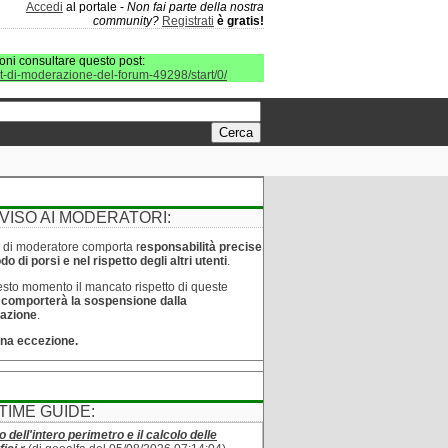
Accedi
al portale -
Non fai parte della nostra
community?
Registrati
è gratis!
oni consultare questo post:
it-di-moderazione-del-forum-49298/start/0/
VISO AI MODERATORI:
lo di moderatore comporta r
esponsabilità precise
o di porsi e nel rispetto degli altri utenti
.
sto momento il mancato rispetto di queste
e
comporterà la sospensione dalla
azione
.
na eccezione.
TIME GUIDE:
o dell'intero perimetro e il calcolo delle