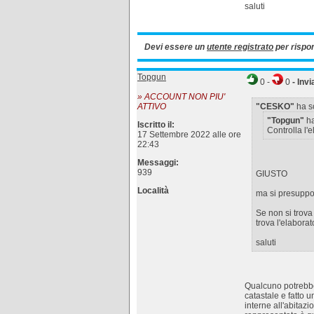
saluti
Devi essere un
utente registrato
per rispo
Topgun
0
-
0
- Invi
» ACCOUNT NON PIU'
ATTIVO
"CESKO"
ha sc
"Topgun"
ha
Iscritto il:
Controlla l'
17 Settembre 2022 alle ore
22:43
Messaggi:
939
GIUSTO
Località
ma si presuppon
Se non si trova
trova l'elaborat
saluti
Qualcuno potrebbe
catastale e fatto u
interne all'abitazi