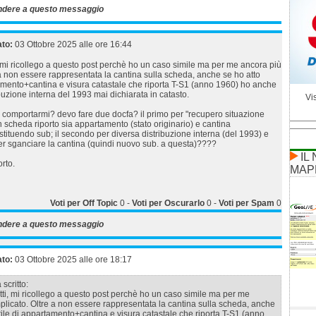
ndere a questo messaggio
ato:
03 Ottobre 2025 alle ore 16:44
 mi ricollego a questo post perchè ho un caso simile ma per me ancora più
a non essere rappresentata la cantina sulla scheda, anche se ho atto
tamento+cantina e visura catastale che riporta T-S1 (anno 1960) ho anche
buzione interna del 1993 mai dichiarata in catasto.
Vis
comportarmi? devo fare due docfa? il primo per "recupero situazione
 scheda riporto sia appartamento (stato originario) e cantina
ituendo sub; il secondo per diversa distribuzione interna (del 1993) e
er sganciare la cantina (quindi nuovo sub. a questa)????
IL
orto.
MAP
Voti per Off Topic
0
-
Voti per Oscurarlo
0
-
Voti per Spam
0
ndere a questo messaggio
ato:
03 Ottobre 2025 alle ore 18:17
scritto:
ti, mi ricollego a questo post perchè ho un caso simile ma per me
licato. Oltre a non essere rappresentata la cantina sulla scheda, anche
rile di appartamento+cantina e visura catastale che riporta T-S1 (anno