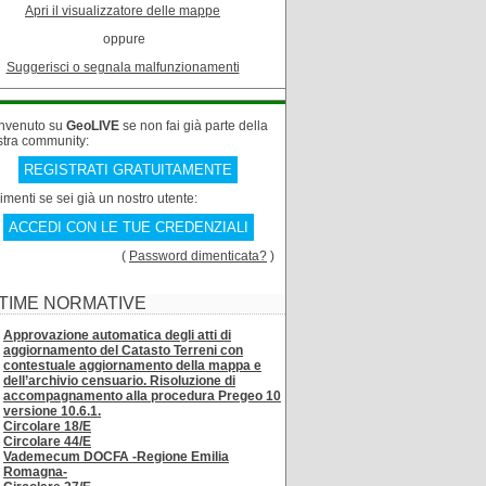
Apri il visualizzatore delle mappe
oppure
Suggerisci o segnala malfunzionamenti
nvenuto su
GeoLIVE
se non fai già parte della
stra community:
REGISTRATI GRATUITAMENTE
rimenti se sei già un nostro utente:
ACCEDI CON LE TUE CREDENZIALI
(
Password dimenticata?
)
TIME NORMATIVE
Approvazione automatica degli atti di
aggiornamento del Catasto Terreni con
contestuale aggiornamento della mappa e
dell’archivio censuario. Risoluzione di
accompagnamento alla procedura Pregeo 10
versione 10.6.1.
Circolare 18/E
Circolare 44/E
Vademecum DOCFA -Regione Emilia
Romagna-