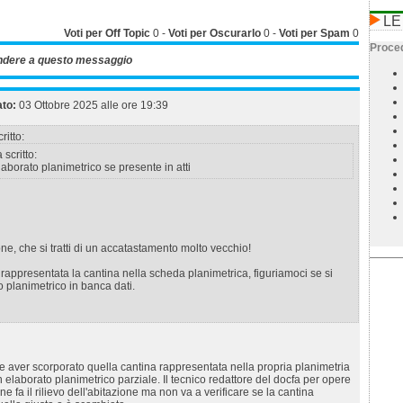
LE
Voti per Off Topic
0
-
Voti per Oscurarlo
0
-
Voti per Spam
0
Proced
ndere a questo messaggio
ato:
03 Ottobre 2025 alle ore 19:39
ritto:
 scritto:
elaborato planimetrico se presente in atti
e, che si tratti di un accatastamento molto vecchio!
 rappresentata la cantina nella scheda planimetrica, figuriamoci se si
o planimetrico in banca dati.
 aver scorporato quella cantina rappresentata nella propria planimetria
n elaborato planimetrico parziale. Il tecnico redattore del docfa per opere
one fa il rilievo dell'abitazione ma non va a verificare se la cantina