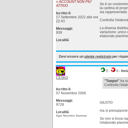
» ACCOUNT NON PIU'
Se è un condomini
ATTIVO
la cantina di pro
sia rappresentata i
Iscritto il:
17 Settembre 2022 alle ore
Controlla l'elabora
22:43
La diversa distrib
Messaggi:
variazione. unico 
939
elaborato planimet
Località
Devi essere un
utente registrato
per rispo
0
-
0
- Invi
CESKO
"Topgun"
ha scr
Controlla l'elab
Iscritto il:
07 Novembre 2006
Messaggi:
GIUSTO
9728
ma si presuppone, 
Località
Agro Nocerino Sarnese
Se non si trova ra
l'elaborato planime