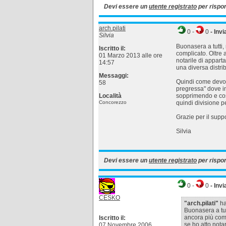
Devi essere un
utente registrato
per rispo
arch.pilati
0
-
0
- Invi
Silvia
Buonasera a tutti,
Iscritto il:
complicato. Oltre 
01 Marzo 2013 alle ore
notarile di appar
14:57
una diversa distri
Messaggi:
Quindi come devo 
58
pregressa" dove in
Località
sopprimendo e cost
Concorezzo
quindi divisione p
Grazie per il supp
Silvia
Devi essere un
utente registrato
per rispo
0
-
0
- Invi
CESKO
"arch.pilati"
ha 
Buonasera a tut
ancora più comp
Iscritto il:
se ho atto nota
07 Novembre 2006