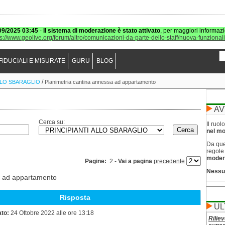
09/2025 03:45
-
Il sistema di moderazione è stato attivato
, per maggiori informazi
ps://www.geolive.org/forum/altro/comunicazioni-da-parte-dello-staff/nuova-funzional
FIDUCIALI E MISURATE
GURU
BLOG
/
LLO SBARAGLIO
Planimetria cantina annessa ad appartamento
AV
Cerca su:
Il ruo
nel mod
Da que
regol
moder
Pagine:
2 -
Vai a pagina
precedente
Nessu
a ad appartamento
Risposta
UL
ato:
24 Ottobre 2022 alle ore 13:18
Riliev