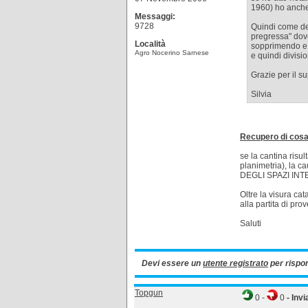
1960) ho anche 
Messaggi:
9728
Quindi come de
pregressa" dove
Località
sopprimendo e c
Agro Nocerino Sarnese
e quindi divisi
Grazie per il s
Silvia
Recupero di cos
se la cantina risu
planimetria), la 
DEGLI SPAZI INT
Oltre la visura cat
alla partita di pro
Saluti
Devi essere un
utente registrato
per rispo
Topgun
0
-
0
- Invi