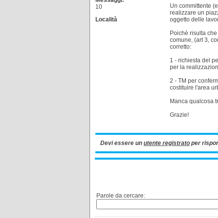
Messaggi:
Un committente (ed
10
realizzare un piaz
Località
oggetto delle lavo
Poichè risulta che
comune, (art 3, c
corretto:
1 - richiesta del p
per la realizzazio
2 - TM per conferm
costituire l'area 
Manca qualcosa tra
Grazie!
Devi essere un
utente registrato
per rispo
Parole da cercare: