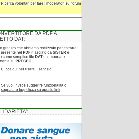
Ricerca volontari per fare i moderatori sul forum
NVERTITORE DA PDF A
ETTO DAT:
o gratuito che abbiamo realizzato per estrarre il
o presente nel
PDF
rilasciato da
SISTER
e
lo come semplice file
DAT
da importare
amente su
PREGEO
.
Clicca qui per usare il servizio
Se vuoi invece suggerire funzionalità o
segnalare bug clicca su questo link
LIDARIETA':