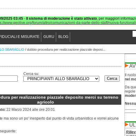
09/2025 03:45
-
Il sistema di moderazione è stato attivato
, per maggiori informazi
ps://www.geolive.org/forum/altro/comunicazioni-da-parte-dello-staff/nuova-funzional
FIDUCIALI E MISURATE
GURU
BLOG
/
LLO SBARAGLIO
dubbio procedura per realizzazione piazzale deposi...
AV
Cerca su:
Il ruo
nel mod
Da que
regol
moder
ura per realizzazione piazzale deposito merci su terreno
agricolo
Nessu
ato:
22 Marzo 2024 alle ore 20:01
 ma sono un po' inesperto dal punto di vista urbanistico e vorrei alcune
UL
 seguente:
Riliev