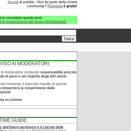
Accedi
al portale -
Non fai parte della nostra
community?
Registrati
è gratis!
oni consultare questo post:
it-di-moderazione-del-forum-49298/start/0/
VISO AI MODERATORI:
lo di moderatore comporta r
esponsabilità precise
o di porsi e nel rispetto degli altri utenti
.
sto momento il mancato rispetto di queste
e
comporterà la sospensione dalla
azione
.
na eccezione.
TIME GUIDE:
o dell'intero perimetro e il calcolo delle