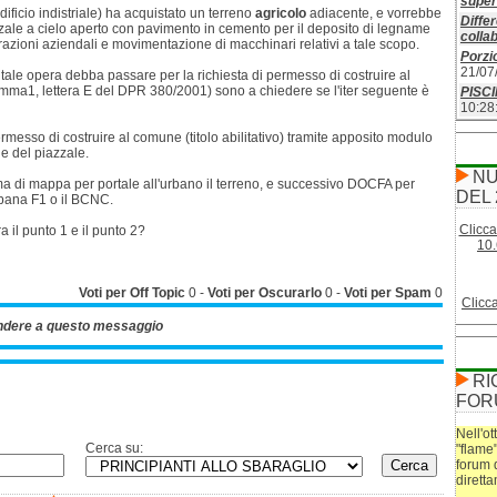
superf
ificio indistriale) ha acquistato un terreno
agricolo
adiacente, e vorrebbe
Differ
zale a cielo aperto con pavimento in cemento per il deposito di legname
colla
razioni aziendali e movimentazione di macchinari relativi a tale scopo.
Porzio
21/07
 tale opera debba passare per la richiesta di permesso di costruire al
omma1, lettera E del DPR 380/2001) sono a chiedere se l'iter seguente è
PISC
10:28
ermesso di costruire al comune (titolo abilitativo) tramite apposito modulo
ne del piazzale.
NU
a di mappa per portale all'urbano il terreno, e successivo DOCFA per
DEL 
urbana F1 o il BCNC.
Clicca
 il punto 1 e il punto 2?
10.
Voti per Off Topic
0
-
Voti per Oscurarlo
0
-
Voti per Spam
0
Clicc
ndere a questo messaggio
RI
FOR
Nell'ot
Cerca su:
"flame
forum 
dirett