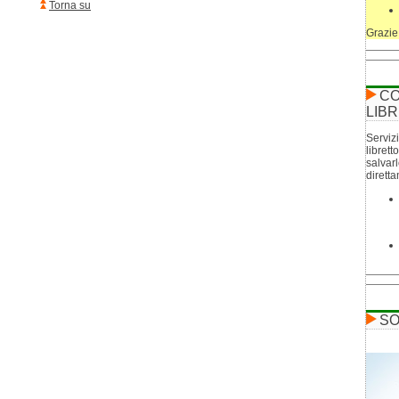
Torna su
Grazie
CO
LIBR
Servizi
librett
salvar
dirett
SO