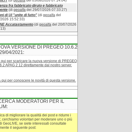
ici r
(di
geoalfa
del 05/08/2026 07:14:04)
enza fra fabbricato diruto e fabbricato
bente
(di
geoalfa
del 29/07/2026 07:33:27)
ni di UI "unite di fatto"
(di
geoalfa
del
/2026 15:52:33)
INE Accatastamento
(di
geoalfa
del 20/07/2026
:13)
OVA VERSIONE DI PREGEO 10.6.2
29/04/2021:
 qui per scaricare la nuova versione di PREGEO
6.2 APAG 2.12 direttamente dal nostro server.
a qui per conoscere le novità di questa versione.
CERCA MODERATORI PER IL
UM:
tica di migliorare la qualità dei post e ridurre i
", cerchiamo volontari per moderare uno o più
di GeoLIVE, se siete interessati consultate
amente il seguente post: