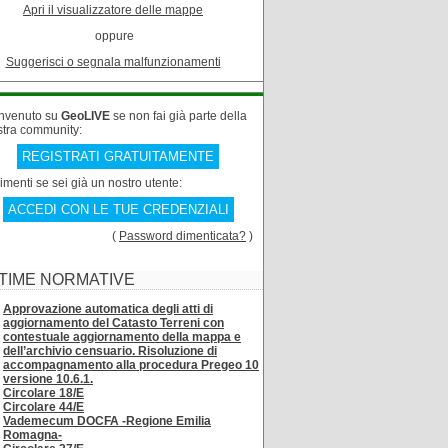
Apri il visualizzatore delle mappe
oppure
Suggerisci o segnala malfunzionamenti
nvenuto su
GeoLIVE
se non fai già parte della
stra community:
REGISTRATI GRATUITAMENTE
rimenti se sei già un nostro utente:
ACCEDI CON LE TUE CREDENZIALI
(
Password dimenticata?
)
TIME NORMATIVE
Approvazione automatica degli atti di
aggiornamento del Catasto Terreni con
contestuale aggiornamento della mappa e
dell’archivio censuario. Risoluzione di
accompagnamento alla procedura Pregeo 10
versione 10.6.1.
Circolare 18/E
Circolare 44/E
Vademecum DOCFA -Regione Emilia
Romagna-