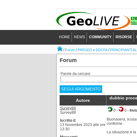
17/
htt
HOME
NEWS
COMMUNITY
RISORSE
/
/
/
Forum
PREGEO e DOCFA
PRINCIPIANTI A
Forum
Parole da cercare:
SEGUI ARGOMENTO
dubbio proced
Autore
Survey88
0
-
0
- Invi
Survey88
Buonasera, scusate
Iscritto il:
conferme.
13 Novembre 2023 alle ore
13:30
La situazione è la