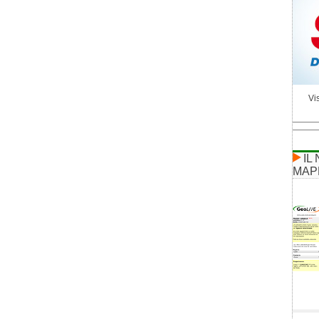
Vis
IL
MAP