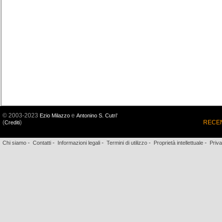
© 2003-2023
e
Ezio Milazzo
Antonino S. Cutri'
(
)
RECEN
Crediti
-
-
-
-
-
Chi siamo
Contatti
Informazioni legali
Termini di utilizzo
Proprietà intellettuale
Priv