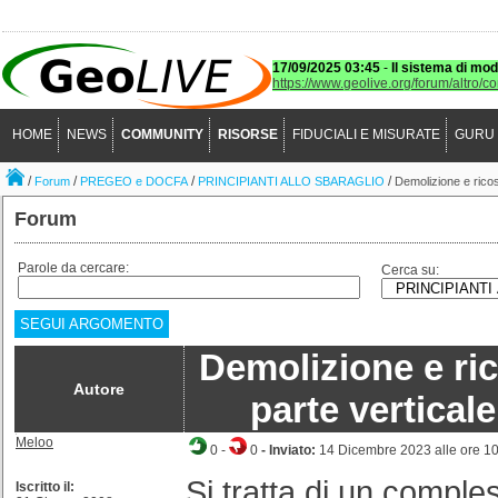
17/09/2025 03:45
-
Il sistema di mod
https://www.geolive.org/forum/altro/c
HOME
NEWS
COMMUNITY
RISORSE
FIDUCIALI E MISURATE
GURU
/
/
/
/
Forum
PREGEO e DOCFA
PRINCIPIANTI ALLO SBARAGLIO
Demolizione e ricost
Forum
Parole da cercare:
Cerca su:
SEGUI ARGOMENTO
Demolizione e ric
Autore
parte verticale
Meloo
0
-
0
- Inviato:
14 Dicembre 2023 alle ore 1
Si tratta di un comples
Iscritto il: