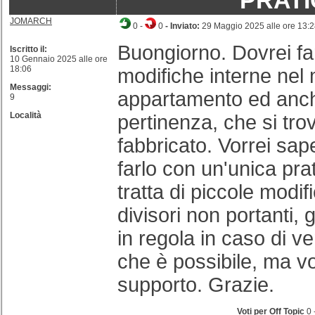
PRATI
JOMARCH
0
-
0
- Inviato:
29 Maggio 2025 alle ore 13:
Buongiorno. Dovrei fa
Iscritto il:
10 Gennaio 2025 alle ore
18:06
modifiche interne nel 
Messaggi:
appartamento ed anch
9
Località
pertinenza, che si tro
fabbricato. Vorrei sa
farlo con un'unica prat
tratta di piccole modi
divisori non portanti,
in regola in caso di ve
che è possibile, ma v
supporto. Grazie.
Voti per Off Topic
0