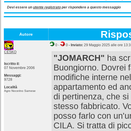
Devi essere un
utente registrato
per rispondere a questo messaggio
Rispo
Autore
0
-
0
- Inviato:
29 Maggio 2025 alle ore 13:
CESKO
"JOMARCH"
ha scri
Iscritto il:
Buongiorno. Dovrei 
07 Novembre 2006
modifiche interne ne
Messaggi:
9728
appartamento ed an
Località
Agro Nocerino Sarnese
di pertinenza, che si
stesso fabbricato. V
posso farlo con un'un
CILA. Si tratta di pi