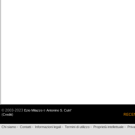
© 2003-2023
e
Ezio Milazzo
Antonino S. Cutri'
(
)
RECEN
Crediti
-
-
-
-
-
Chi siamo
Contatti
Informazioni legali
Termini di utilizzo
Proprietà intellettuale
Priv