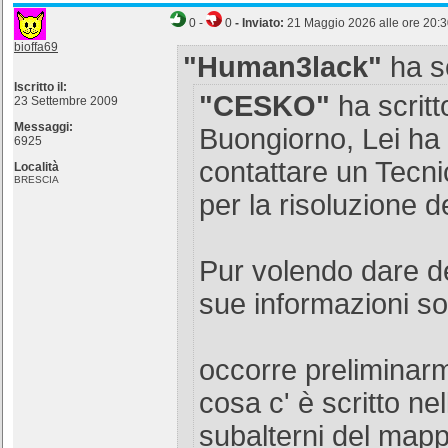
0
-
0
- Inviato:
21 Maggio 2026 alle ore 20:
bioffa69
"Human3lack"
ha sc
Iscritto il:
"CESKO"
ha scritt
23 Settembre 2009
Messaggi:
Buongiorno, Lei ha
6925
contattare un Tecni
Località
BRESCIA
per la risoluzione 
Pur volendo dare dei
sue informazioni so
occorre preliminarm
cosa c' è scritto ne
subalterni del mapp