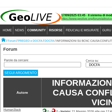
17/09/2025 03:45
-
Il sistema di mod
https://www.geolive.org/forum/altro/c
HOME
NEWS
COMMUNITY
RISORSE
FIDUCIALI E MISURATE
GURU
/
/
/
/
Forum
PREGEO e DOCFA
DOCFA
INFORMAZIONI SU BCNC CAUSA CONFLIT
Forum
Parole da cercare:
Cerca su:
SEGUI ARGOMENTO
INFORMAZION
CAUSA CONFL
Autore
VICI
Human3lack
0
-
0
- Inviato:
21 Maggio 2026 alle ore 12: