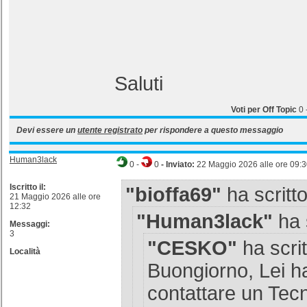
Saluti
Voti per Off Topic
0
Devi essere un
utente registrato
per rispondere a questo messaggio
Human3lack
0
-
0
- Inviato:
22 Maggio 2026 alle ore 09:
Iscritto il:
"bioffa69"
ha scritto
21 Maggio 2026 alle ore
12:32
"Human3lack"
ha s
Messaggi:
3
"CESKO"
ha scrit
Località
Buongiorno, Lei h
contattare un Tecn