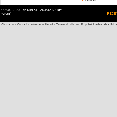
Torna su
© 2003-2023
e
Ezio Milazzo
Antonino S. Cutri'
(
)
RECEN
Crediti
-
-
-
-
-
Chi siamo
Contatti
Informazioni legali
Termini di utilizzo
Proprietà intellettuale
Priv