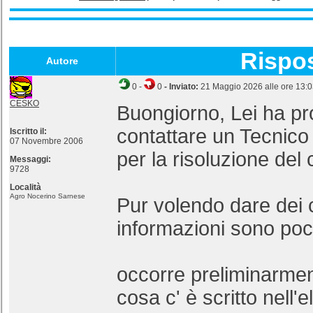
Rispo
Autore
0
-
0
- Inviato:
21 Maggio 2026 alle ore 13:
CESKO
Buongiorno, Lei ha pr
contattare un Tecnico 
Iscritto il:
07 Novembre 2006
per la risoluzione del
Messaggi:
9728
Località
Agro Nocerino Sarnese
Pur volendo dare dei c
informazioni sono poch
occorre preliminarmen
cosa c' è scritto nell'