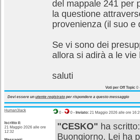
del mappale 241 per p
la questione attraverso 
provenienza (il suo e q
Se vi sono dei presupp
allora si adirà a le vie 
saluti
Voti per Off Topic
0
Devi essere un
utente registrato
per rispondere a questo messaggio
Human3lack
0
-
0
- Inviato:
21 Maggio 2026 alle ore 16:
Iscritto il:
"CESKO"
ha scritto:
21 Maggio 2026 alle ore
12:32
Buongiorno, Lei ha p
Messaggi: