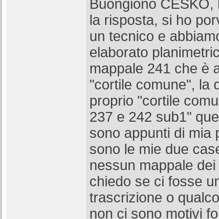
Buongiono CESKO, la
la risposta, si ho po
un tecnico e abbiam
elaborato planimetric
mappale 241 che è a
"cortile comune", la d
proprio "cortile com
237 e 242 sub1" que
sono appunti di mia 
sono le mie due case
nessun mappale dei v
chiedo se ci fosse un
trascrizione o qualc
non ci sono motivi fon