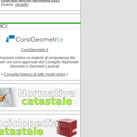
Usufrutto NUOVA normativa 2025
(Autore:
geoalfa
)
ICI:
CorsiGeometri.it
mazione online su materie di competenza dei
tri con corsi approvati dal Consiglio Nazionale
Geometri e Geometri Laureati
»
Consulta l'elenco di tutti i nostri amici
«