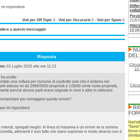
superf
Differ
 mi risponderà
colla
Porzio
Voti per Off Topic
0
-
Voti per Oscurarlo
0
-
Voti per Spam
0
21/07
PISC
ndere a questo messaggio
10:28
NU
DEL 
Risposta
Clicca
ato:
01 Luglio 2025 alle ore 11:13
10.
ha scritto:
ntato una voltura per riunione di usufrutto solo che il sistema nel
Clicc
parti adesso mi dà 2999/3000 proprietà e 1/3000 come nuda proprietà,
ente perché alcune parti erano segnate in noni e altre in millesimi.
omportare per correggere questo errore?
RI
que mi risponderà
FOR
Nell'ot
"flame
intendi, spiegati meglio. In linea di massima è un errore se la somma
forum 
corretta, altrimenti il solo fatto che siano espresse in modo diverso non è
dirett