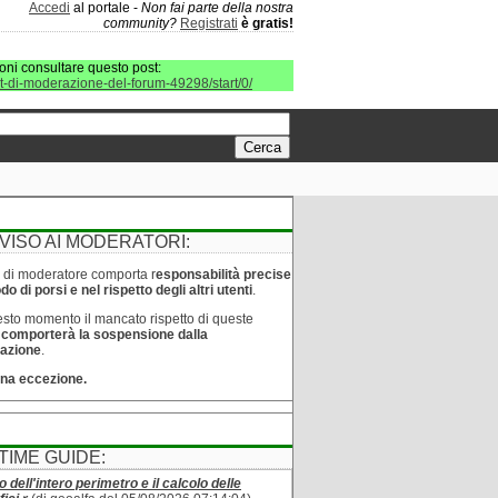
Accedi
al portale -
Non fai parte della nostra
community?
Registrati
è gratis!
oni consultare questo post:
it-di-moderazione-del-forum-49298/start/0/
VISO AI MODERATORI:
lo di moderatore comporta r
esponsabilità precise
o di porsi e nel rispetto degli altri utenti
.
sto momento il mancato rispetto di queste
e
comporterà la sospensione dalla
azione
.
na eccezione.
TIME GUIDE:
o dell'intero perimetro e il calcolo delle