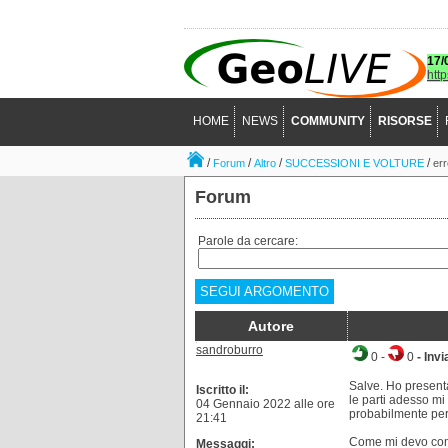
17/
htt
HOME
NEWS
COMMUNITY
RISORSE
/
/
/
/
Forum
Altro
SUCCESSIONI E VOLTURE
err
Forum
Parole da cercare:
SEGUI ARGOMENTO
Autore
sandroburro
0
-
0
- Invi
Salve. Ho presenta
Iscritto il:
le parti adesso m
04 Gennaio 2022 alle ore
probabilmente perc
21:41
Come mi devo com
Messaggi: