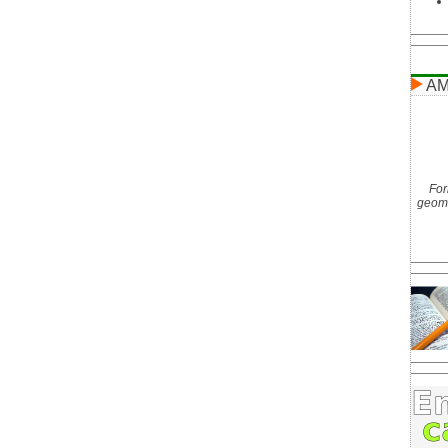
AM
For
geome