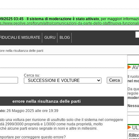
09/2025 03:45
-
Il sistema di moderazione è stato attivato
, per maggiori informazi
ps://www.geolive.org/forum/altro/comunicazioni-da-parte-dello-staff/nuova-funzional
FIDUCIALI E MISURATE
GURU
BLOG
ore nella risultanza delle parti
AV
Cerca su:
Il ruo
nel mod
Da que
regol
moder
errore nella risultanza delle parti
Nessu
ato:
26 Maggio 2025 alle ore 19:39
to una voltura per riunione di usufrutto solo che il sistema nel correggere
i dà 2999/3000 proprietà e 1/3000 come nuda proprietà, molto
UL
hé alcune parti erano segnate in noni e altre in millesimi.
Riliev
portare per correggere questo errore?