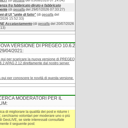
ici r
(di
geoalfa
del 05/08/2026 07:14:04)
enza fra fabbricato diruto e fabbricato
bente
(di
geoalfa
del 29/07/2026 07:33:27)
ni di UI "unite di fatto"
(di
geoalfa
del
/2026 15:52:33)
INE Accatastamento
(di
geoalfa
del 20/07/2026
:13)
OVA VERSIONE DI PREGEO 10.6.2
29/04/2021:
 qui per scaricare la nuova versione di PREGEO
6.2 APAG 2.12 direttamente dal nostro server.
a qui per conoscere le novità di questa versione.
CERCA MODERATORI PER IL
UM:
tica di migliorare la qualità dei post e ridurre i
", cerchiamo volontari per moderare uno o più
di GeoLIVE, se siete interessati consultate
amente il seguente post: