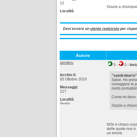
12
Grazie a chiunque
Località
Devi essere un
utente registrato
per rispo
Autore
alesferu
0
-
0
- Invi
Iscritto il:
"sandroburro"
05 Ottobre 2010
Salve. Ho prese
correggere le 
Messaggi:
molto probabilm
127
Come mi devo c
Località
Veneto
Grazie a chiun
NOn è chiaro cosa 
delle quote non è 
un errore.