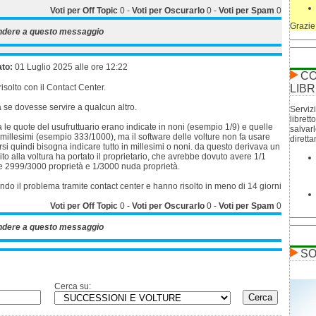
Voti per Off Topic
0
-
Voti per Oscurarlo
0
-
Voti per Spam
0
Grazie
ndere a questo messaggio
ato:
01 Luglio 2025 alle ore 12:22
CO
solto con il Contact Center.
LIBR
 se dovesse servire a qualcun altro.
Servizi
librett
a le quote del usufruttuario erano indicate in noni (esempio 1/9) e quelle
salvar
n millesimi (esempio 333/1000), ma il software delle volture non fa usare
dirett
si quindi bisogna indicare tutto in millesimi o noni. da questo derivava un
ito alla voltura ha portato il proprietario, che avrebbe dovuto avere 1/1
re 2999/3000 proprietà e 1/3000 nuda proprietà.
ndo il problema tramite contact center e hanno risolto in meno di 14 giorni
Voti per Off Topic
0
-
Voti per Oscurarlo
0
-
Voti per Spam
0
ndere a questo messaggio
SO
Cerca su: