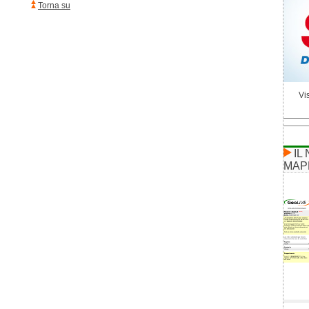
Torna su
Vis
IL
MAP