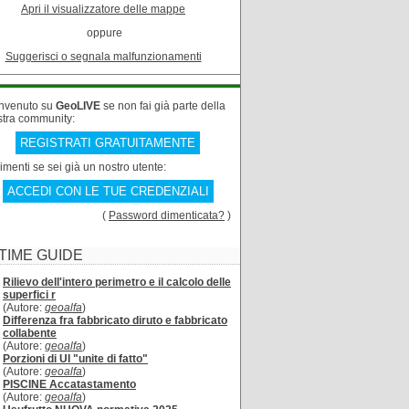
Apri il visualizzatore delle mappe
oppure
Suggerisci o segnala malfunzionamenti
nvenuto su
GeoLIVE
se non fai già parte della
stra community:
REGISTRATI GRATUITAMENTE
rimenti se sei già un nostro utente:
ACCEDI CON LE TUE CREDENZIALI
(
Password dimenticata?
)
TIME GUIDE
Rilievo dell'intero perimetro e il calcolo delle
superfici r
(Autore:
geoalfa
)
Differenza fra fabbricato diruto e fabbricato
collabente
(Autore:
geoalfa
)
Porzioni di UI "unite di fatto"
(Autore:
geoalfa
)
PISCINE Accatastamento
(Autore:
geoalfa
)