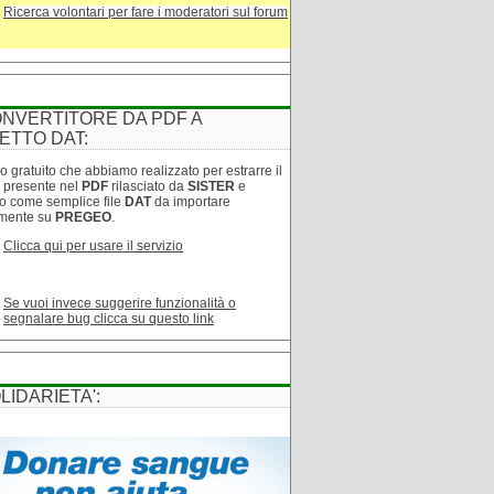
Ricerca volontari per fare i moderatori sul forum
NVERTITORE DA PDF A
ETTO DAT:
o gratuito che abbiamo realizzato per estrarre il
o presente nel
PDF
rilasciato da
SISTER
e
lo come semplice file
DAT
da importare
amente su
PREGEO
.
Clicca qui per usare il servizio
Se vuoi invece suggerire funzionalità o
segnalare bug clicca su questo link
LIDARIETA':