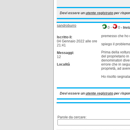
Devi essere un
utente registrato
per rispo
sandroburro
0
-
0
- Invi
premesso che ho ri
Iscritto il:
04 Gennaio 2022 alle ore
spiego il problema
21:41
Prima della voltur
Messaggi:
del proprietario i
12
denominatori diver
Località
errore che in segu
proprietà, ad ave
Ho risolto segnala
Devi essere un
utente registrato
per rispo
Parole da cercare: