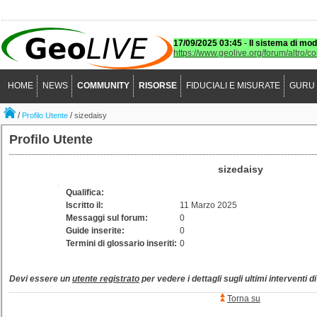
17/09/2025 03:45
-
Il sistema di mod
https://www.geolive.org/forum/altro/c
HOME
NEWS
COMMUNITY
RISORSE
FIDUCIALI E MISURATE
GURU
/
/
Profilo Utente
sizedaisy
Profilo Utente
sizedaisy
Qualifica:
Iscritto il:
11 Marzo 2025
Messaggi sul forum:
0
Guide inserite:
0
Termini di glossario inseriti:
0
Devi essere un
utente registrato
per vedere i dettagli sugli ultimi interventi d
Torna su