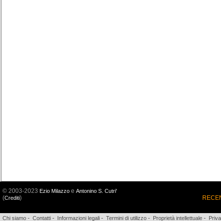
© 2003-2023
e
Ezio Milazzo
Antonino S. Cutri'
(
)
RECEN
Crediti
-
-
-
-
-
Chi siamo
Contatti
Informazioni legali
Termini di utilizzo
Proprietà intellettuale
Priv