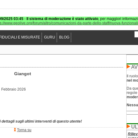
09/2025 03:45
-
Il sistema di moderazione è stato attivato
, per maggiori informazi
ps://www.geolive.org/forum/altro/comunicazioni-da-parte-dello-staff/nuova-funzional
FIDUCIALI E MISURATE
GURU
BLOG
AV
Giangot
Il ruo
nel mod
Da que
 Febbraio 2026
regol
moder
Nessu
 dettagli sugli ultimi interventi di questo utente!
UL
Torna su
Riliev