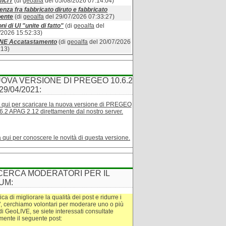
ici r
(di
geoalfa
del 05/08/2026 07:14:04)
enza fra fabbricato diruto e fabbricato
bente
(di
geoalfa
del 29/07/2026 07:33:27)
ni di UI "unite di fatto"
(di
geoalfa
del
/2026 15:52:33)
INE Accatastamento
(di
geoalfa
del 20/07/2026
:13)
OVA VERSIONE DI PREGEO 10.6.2
29/04/2021:
 qui per scaricare la nuova versione di PREGEO
6.2 APAG 2.12 direttamente dal nostro server.
a qui per conoscere le novità di questa versione.
CERCA MODERATORI PER IL
UM:
tica di migliorare la qualità dei post e ridurre i
", cerchiamo volontari per moderare uno o più
di GeoLIVE, se siete interessati consultate
amente il seguente post: