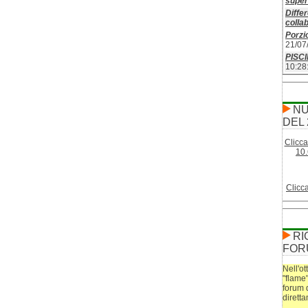
superf
Differ
colla
Porzio
21/07
PISC
10:28
NU
DEL 
Clicca
10.
Clicc
RI
FOR
Nell'ot
"flame
forum 
dirett