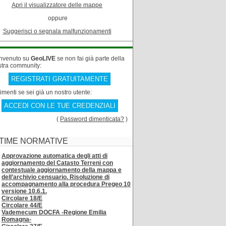
Apri il visualizzatore delle mappe
oppure
Suggerisci o segnala malfunzionamenti
nvenuto su
GeoLIVE
se non fai già parte della
stra community:
REGISTRATI GRATUITAMENTE
rimenti se sei già un nostro utente:
ACCEDI CON LE TUE CREDENZIALI
(
Password dimenticata?
)
TIME NORMATIVE
Approvazione automatica degli atti di
aggiornamento del Catasto Terreni con
contestuale aggiornamento della mappa e
dell’archivio censuario. Risoluzione di
accompagnamento alla procedura Pregeo 10
versione 10.6.1.
Circolare 18/E
Circolare 44/E
Vademecum DOCFA -Regione Emilia
Romagna-