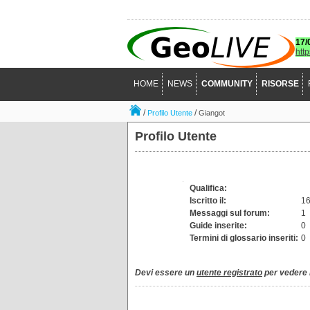
17/
htt
HOME
NEWS
COMMUNITY
RISORSE
/
/
Profilo Utente
Giangot
Profilo Utente
Qualifica:
Iscritto il:
16
Messaggi sul forum:
1
Guide inserite:
0
Termini di glossario inseriti:
0
Devi essere un
utente registrato
per vedere i