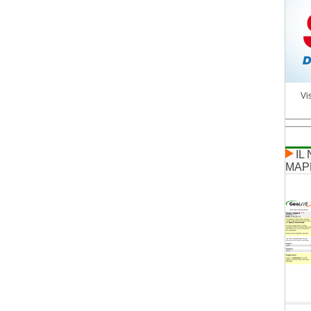
Vis
IL
MAP