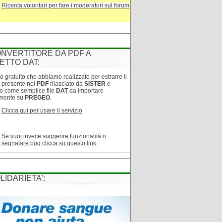
Ricerca volontari per fare i moderatori sul forum
NVERTITORE DA PDF A
ETTO DAT:
o gratuito che abbiamo realizzato per estrarre il
o presente nel
PDF
rilasciato da
SISTER
e
lo come semplice file
DAT
da importare
amente su
PREGEO
.
Clicca qui per usare il servizio
Se vuoi invece suggerire funzionalità o
segnalare bug clicca su questo link
LIDARIETA':