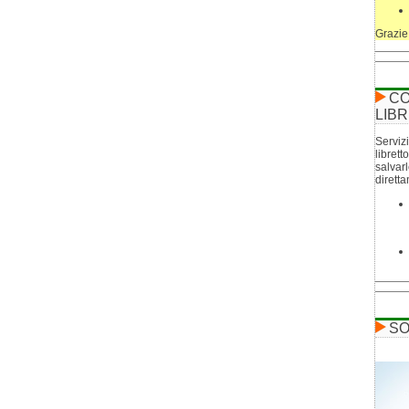
Grazie
CO
LIBR
Servizi
librett
salvar
dirett
SO