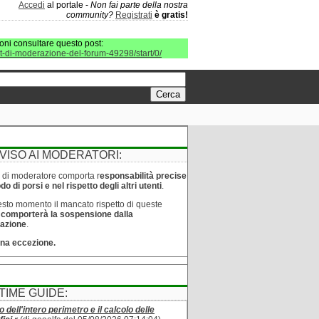
Accedi
al portale -
Non fai parte della nostra
community?
Registrati
è gratis!
oni consultare questo post:
it-di-moderazione-del-forum-49298/start/0/
VISO AI MODERATORI:
lo di moderatore comporta r
esponsabilità precise
o di porsi e nel rispetto degli altri utenti
.
sto momento il mancato rispetto di queste
e
comporterà la sospensione dalla
azione
.
na eccezione.
TIME GUIDE:
o dell'intero perimetro e il calcolo delle