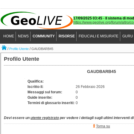
17/09/2025 03:45
-
Il sistema di mod
https://www.geolive.org/forum/altro/c
HOME
NEWS
COMMUNITY
RISORSE
FIDUCIALI E MISURATE
GURU
/
/
Profilo Utente
GAUDBARB45
Profilo Utente
GAUDBARB45
Qualifica:
Iscritto il:
26 Febbraio 2026
Messaggi sul forum:
0
Guide inserite:
0
Termini di glossario inseriti:
0
Devi essere un
utente registrato
per vedere i dettagli sugli ultimi interventi d
Torna su