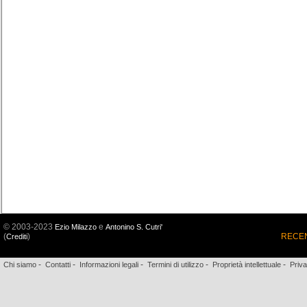
© 2003-2023
e
Ezio Milazzo
Antonino S. Cutri'
(
)
RECEN
Crediti
-
-
-
-
-
Chi siamo
Contatti
Informazioni legali
Termini di utilizzo
Proprietà intellettuale
Priv