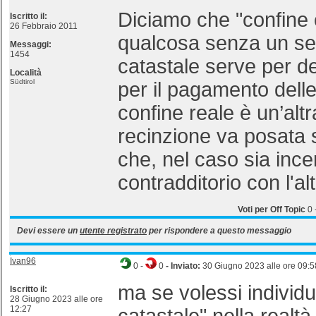
Diciamo che "confine 
Iscritto il:
26 Febbraio 2011
qualcosa senza un sen
Messaggi:
1454
catastale serve per def
Località
Südtirol
per il pagamento delle
confine reale è un’alt
recinzione va posata s
che, nel caso sia incer
contradditorio con l'al
Voti per Off Topic
0
Devi essere un
utente registrato
per rispondere a questo messaggio
Ivan96
0
-
0
- Inviato:
30 Giugno 2023 alle ore 09:5
ma se volessi individur
Iscritto il:
28 Giugno 2023 alle ore
12:27