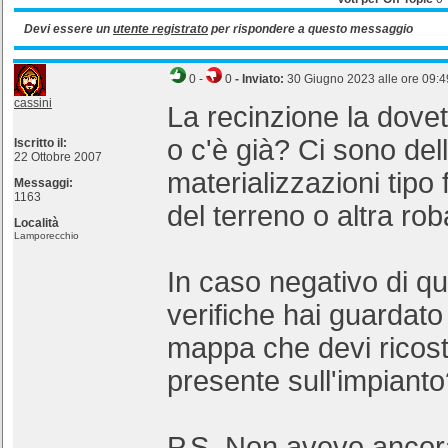
Devi essere un
utente registrato
per rispondere a questo messaggio
0
-
0
- Inviato:
30 Giugno 2023 alle ore 09:4
cassini
La recinzione la dovet
o c'è già? Ci sono del
Iscritto il:
22 Ottobre 2007
materializzazioni tipo 
Messaggi:
1163
del terreno o altra ro
Località
Lamporecchio
In caso negativo di q
verifiche hai guardato 
mappa che devi ricost
presente sull'impiant
P.S. Non avevo ancora 