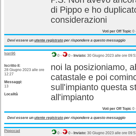
di Pippo e ho duplica
considerazioni
Voti per Off Topic
0
Devi essere un
utente registrato
per rispondere a questo messaggio
Ivan96
0
-
0
- Inviato:
30 Giugno 2023 alle ore 09:5
noi la posizioniamo, 
Iscritto il:
28 Giugno 2023 alle ore
12:27
catastale e poi cominci
Messaggi:
sull'impianto questa s
13
Località
all'impianto
Voti per Off Topic
0
Devi essere un
utente registrato
per rispondere a questo messaggio
Pippocad
0
-
0
- Inviato:
30 Giugno 2023 alle ore 09:5