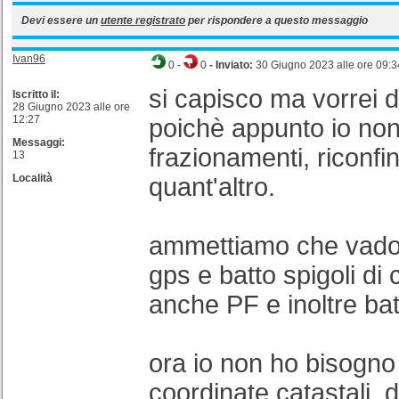
Devi essere un
utente registrato
per rispondere a questo messaggio
Ivan96
0
-
0
- Inviato:
30 Giugno 2023 alle ore 09:3
si capisco ma vorrei d
Iscritto il:
28 Giugno 2023 alle ore
12:27
poichè appunto io non
Messaggi:
frazionamenti, riconfi
13
Località
quant'altro.
ammettiamo che vado 
gps e batto spigoli di
anche PF e inoltre batt
ora io non ho bisogno 
coordinate catastali, 