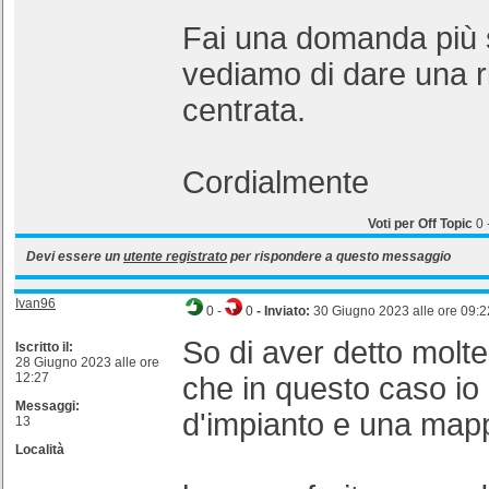
Fai una domanda più 
vediamo di dare una r
centrata.
Cordialmente
Voti per Off Topic
0
Devi essere un
utente registrato
per rispondere a questo messaggio
Ivan96
0
-
0
- Inviato:
30 Giugno 2023 alle ore 09:2
So di aver detto molt
Iscritto il:
28 Giugno 2023 alle ore
12:27
che in questo caso i
Messaggi:
d'impianto e una mapp
13
Località