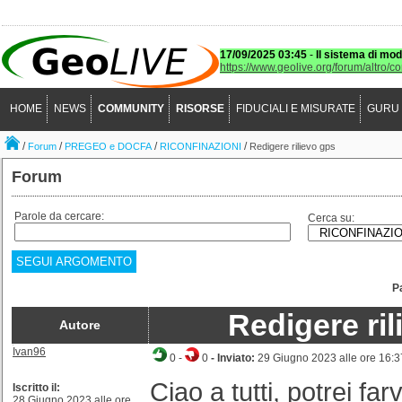
17/09/2025 03:45
-
Il sistema di mod
https://www.geolive.org/forum/altro/c
HOME
NEWS
COMMUNITY
RISORSE
FIDUCIALI E MISURATE
GURU
/
/
/
/
Forum
PREGEO e DOCFA
RICONFINAZIONI
Redigere rilievo gps
Forum
Parole da cercare:
Cerca su:
SEGUI ARGOMENTO
P
Redigere ril
Autore
Ivan96
0
-
0
- Inviato:
29 Giugno 2023 alle ore 16:3
Ciao a tutti, potrei farv
Iscritto il:
28 Giugno 2023 alle ore