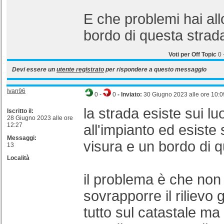
E che problemi hai all
bordo di questa strad
Voti per Off Topic
0
Devi essere un
utente registrato
per rispondere a questo messaggio
Ivan96
0
-
0
- Inviato:
30 Giugno 2023 alle ore 10:0
la strada esiste sui lu
Iscritto il:
28 Giugno 2023 alle ore
12:27
all'impianto ed esiste
Messaggi:
visura e un bordo di q
13
Località
il problema è che no
sovrapporre il rilievo
tutto sul catastale ma