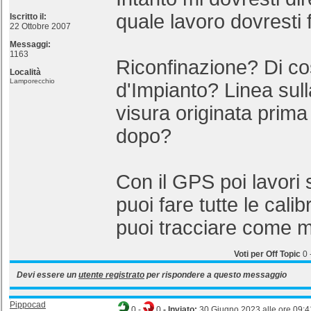
quale lavoro dovresti 
Iscritto il:
22 Ottobre 2007
Messaggi:
1163
Riconfinazione? Di c
Località
Lamporecchio
d'Impianto? Linea sul
visura originata prima
dopo?
Con il GPS poi lavori
puoi fare tutte le cali
puoi tracciare come m
Voti per Off Topic
0
Devi essere un
utente registrato
per rispondere a questo messaggio
Pippocad
0
-
0
- Inviato:
30 Giugno 2023 alle ore 09:4