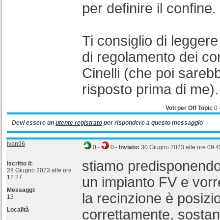
per definire il confine.
Ti consiglio di leggere 
di regolamento dei con
Cinelli (che poi sarebb
risposto prima di me).
Voti per Off Topic
0
Devi essere un
utente registrato
per rispondere a questo messaggio
Ivan96
0
-
0
- Inviato:
30 Giugno 2023 alle ore 09:4
stiamo predisponendo 
Iscritto il:
28 Giugno 2023 alle ore
12:27
un impianto FV e vor
Messaggi:
la recinzione è posizi
13
Località
correttamente, sostan