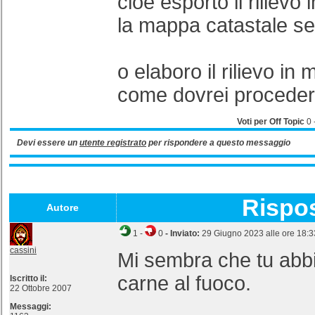
cioè esporto il riliev
la mappa catastale se
o elaboro il rilievo in 
come dovrei procede
Voti per Off Topic
0
Devi essere un
utente registrato
per rispondere a questo messaggio
Rispo
Autore
1
-
0
- Inviato:
29 Giugno 2023 alle ore 18:3
cassini
Mi sembra che tu abb
carne al fuoco.
Iscritto il:
22 Ottobre 2007
Messaggi: