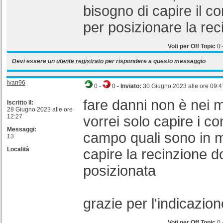
bisogno di capire il co
per posizionare la rec
Voti per Off Topic
0
Devi essere un
utente registrato
per rispondere a questo messaggio
Ivan96
0
-
0
- Inviato:
30 Giugno 2023 alle ore 09:4
fare danni non è nei 
Iscritto il:
28 Giugno 2023 alle ore
12:27
vorrei solo capire i co
Messaggi:
campo quali sono in 
13
Località
capire la recinzione 
posizionata
grazie per l'indicazion
Voti per Off Topic
0