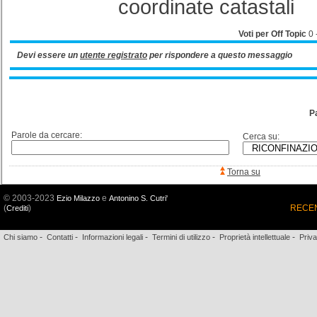
coordinate catastali
Voti per Off Topic
0
Devi essere un
utente registrato
per rispondere a questo messaggio
P
Parole da cercare:
Cerca su:
Torna su
© 2003-2023
e
Ezio Milazzo
Antonino S. Cutri'
(
)
RECEN
Crediti
-
-
-
-
-
Chi siamo
Contatti
Informazioni legali
Termini di utilizzo
Proprietà intellettuale
Priv