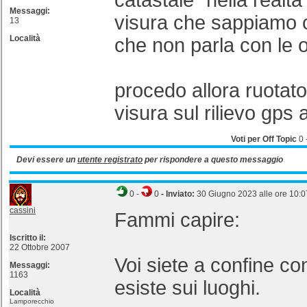
catastale" nella realt
Messaggi:
visura che sappiamo c
13
Località
che non parla con le o
procedo allora ruotat
visura sul rilievo gps
Voti per Off Topic
0
Devi essere un
utente registrato
per rispondere a questo messaggio
0
-
0
- Inviato:
30 Giugno 2023 alle ore 10:0
cassini
Fammi capire:
Iscritto il:
22 Ottobre 2007
Voi siete a confine c
Messaggi:
1163
esiste sui luoghi.
Località
Lamporecchio