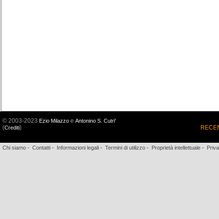
© 2003-2023
e
Ezio Milazzo
Antonino S. Cutri'
(
)
RECEN
Crediti
-
-
-
-
-
Chi siamo
Contatti
Informazioni legali
Termini di utilizzo
Proprietà intellettuale
Priv