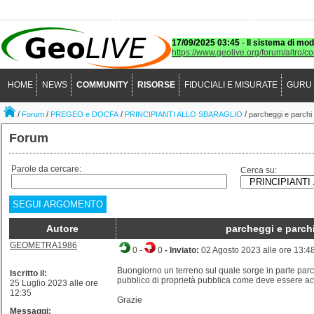
17/09/2025 03:45
-
Il sistema di mod
https://www.geolive.org/forum/altro/c
HOME
NEWS
COMMUNITY
RISORSE
FIDUCIALI E MISURATE
GURU
/
/
/
/
Forum
PREGEO e DOCFA
PRINCIPIANTI ALLO SBARAGLIO
parcheggi e parchi 
Forum
Parole da cercare:
Cerca su:
SEGUI ARGOMENTO
Autore
parcheggi e parchi
GEOMETRA1986
0
-
0
- Inviato:
02 Agosto 2023 alle ore 13:4
Buongiorno un terreno sul quale sorge in parte parc
Iscritto il:
pubblico di proprietà pubblica come deve essere ac
25 Luglio 2023 alle ore
12:35
Grazie
Messaggi: