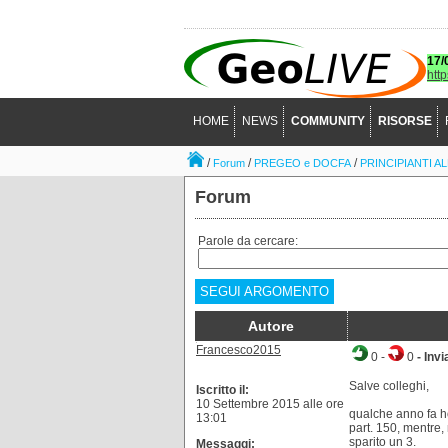
17/
htt
HOME
NEWS
COMMUNITY
RISORSE
/
/
/
Forum
PREGEO e DOCFA
PRINCIPIANTI A
Forum
Parole da cercare:
SEGUI ARGOMENTO
Autore
Francesco2015
0
-
0
- Invi
Salve colleghi,
Iscritto il:
10 Settembre 2015 alle ore
qualche anno fa ho
13:01
part. 150, mentre, 
sparito un 3.
Messaggi: