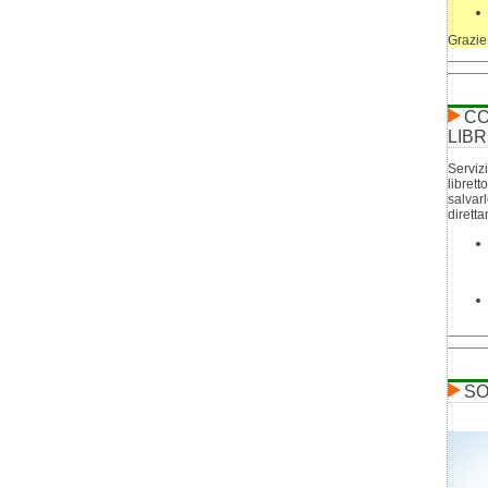
Grazie
CO
LIBR
Servizi
librett
salvar
dirett
SO