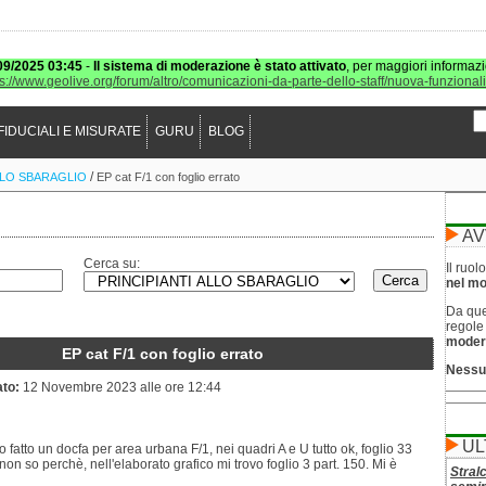
09/2025 03:45
-
Il sistema di moderazione è stato attivato
, per maggiori informazi
ps://www.geolive.org/forum/altro/comunicazioni-da-parte-dello-staff/nuova-funzional
FIDUCIALI E MISURATE
GURU
BLOG
/
LLO SBARAGLIO
EP cat F/1 con foglio errato
AV
Cerca su:
Il ruo
nel mod
Da que
regol
moder
EP cat F/1 con foglio errato
Nessu
ato:
12 Novembre 2023 alle ore 12:44
UL
 fatto un docfa per area urbana F/1, nei quadri A e U tutto ok, foglio 33
non so perchè, nell'elaborato grafico mi trovo foglio 3 part. 150. Mi è
Stral