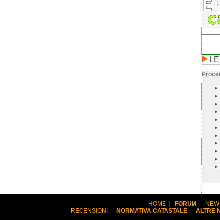
LE
Proced
HOME
|
FORUM
|
NEW
RECENSIONI
|
NORMATIVA CATASTALE
|
ALTRE 