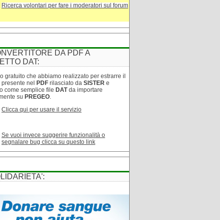
Ricerca volontari per fare i moderatori sul forum
NVERTITORE DA PDF A
ETTO DAT:
o gratuito che abbiamo realizzato per estrarre il
o presente nel
PDF
rilasciato da
SISTER
e
lo come semplice file
DAT
da importare
amente su
PREGEO
.
Clicca qui per usare il servizio
Se vuoi invece suggerire funzionalità o
segnalare bug clicca su questo link
LIDARIETA':