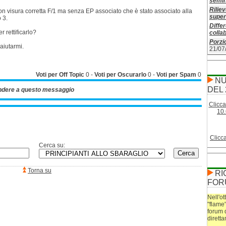
semin
Riliev
n visura corretta F/1 ma senza EP associato che è stato associato alla
superf
o 3.
Differ
r rettificarlo?
colla
Porzio
 aiutarmi.
21/07
Voti per Off Topic
0
-
Voti per Oscurarlo
0
-
Voti per Spam
0
NU
DEL 
ndere a questo messaggio
Clicca
10.
Clicc
Cerca su:
Torna su
RI
FOR
Nell'ot
"flame
forum 
dirett