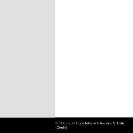
© 2003-2023
e
Ezio Milazzo
Antonino S. Cutri'
(
)
Crediti