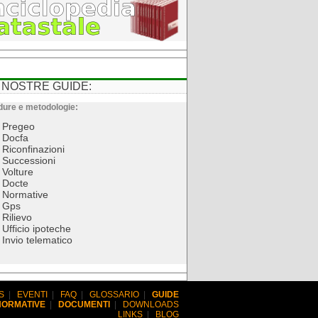
 NOSTRE GUIDE:
ure e metodologie:
Pregeo
Docfa
Riconfinazioni
Successioni
Volture
Docte
Normative
Gps
Rilievo
Ufficio ipoteche
Invio telematico
S
|
EVENTI
|
FAQ
|
GLOSSARIO
|
GUIDE
NORMATIVE
|
DOCUMENTI
|
DOWNLOADS
LINKS
|
BLOG