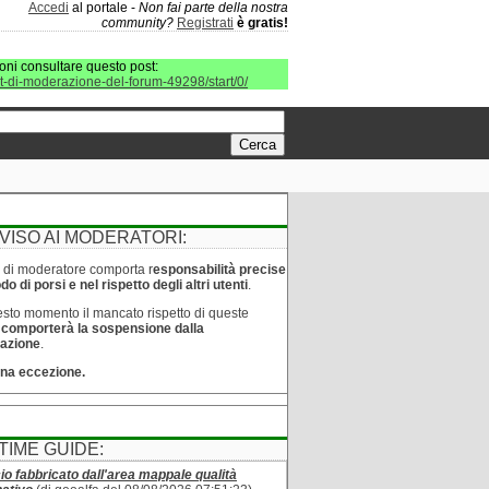
Accedi
al portale -
Non fai parte della nostra
community?
Registrati
è gratis!
oni consultare questo post:
it-di-moderazione-del-forum-49298/start/0/
VISO AI MODERATORI:
lo di moderatore comporta r
esponsabilità precise
o di porsi e nel rispetto degli altri utenti
.
sto momento il mancato rispetto di queste
e
comporterà la sospensione dalla
azione
.
na eccezione.
TIME GUIDE:
cio fabbricato dall'area mappale qualità