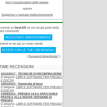
Apri il visualizzatore delle mappe
oppure
Suggerisci o segnala malfunzionamenti
nvenuto su
GeoLIVE
se non fai già parte della
stra community:
REGISTRATI GRATUITAMENTE
rimenti se sei già un nostro utente:
ACCEDI CON LE TUE CREDENZIALI
(
Password dimenticata?
)
TIME RECENSIONI
16/10/2017 - TECNICHE DI RICONFINAZIONE
(Categoria:
LIBRI E SOFTWARE PER PREGEO
E DOCFA
)
19/02/2015 - Topografia di base
(Categoria:
LIBRI E SOFTWARE PER PREGEO
E DOCFA
)
23/09/2014 - PREGEO 10.6.0 APAG GUIDA
PRATICA ALLA NUOVA VERSIONE DI
PREGEO
(Categoria:
LIBRI E SOFTWARE PER PREGEO