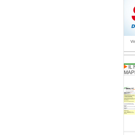
Vis
IL
MAP