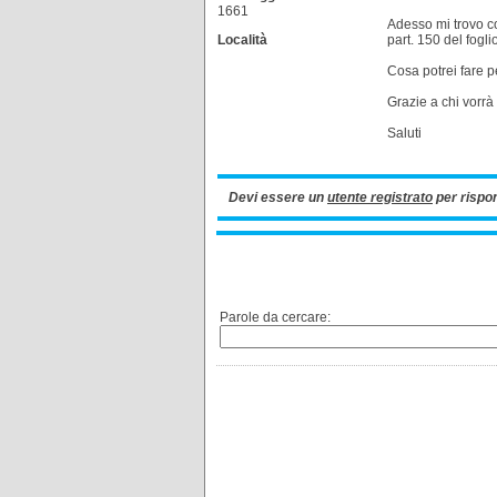
1661
Adesso mi trovo co
Località
part. 150 del fogli
Cosa potrei fare pe
Grazie a chi vorrà
Saluti
Devi essere un
utente registrato
per rispo
Parole da cercare: