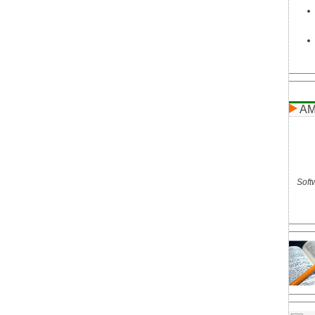
AM
Softw