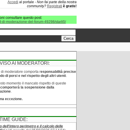
Accedi
al portale -
Non fai parte della nostra
community?
Registrati
è gratis!
oni consultare questo post:
it-di-moderazione-del-forum-49298/start/0/
VISO AI MODERATORI:
lo di moderatore comporta r
esponsabilità precise
o di porsi e nel rispetto degli altri utenti
.
sto momento il mancato rispetto di queste
e
comporterà la sospensione dalla
azione
.
na eccezione.
TIME GUIDE:
o dell'intero perimetro e il calcolo delle