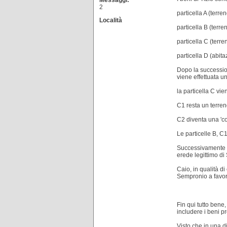
Messaggi:
2
particella A (terren
Località
particella B (terren
particella C (terren
particella D (abita
Dopo la succession
viene effettuata u
la particella C vi
C1 resta un terreno
C2 diventa una 'co
Le particelle B, 
Successivamente a
erede legittimo d
Caio, in qualità di
Sempronio a favore
Fin qui tutto bene
includere i beni p
Visto che in una d