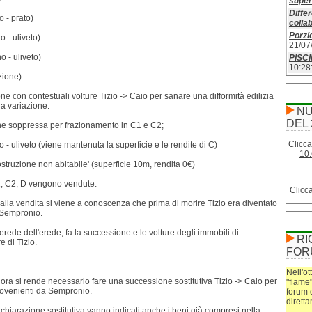
superf
Differ
o - prato)
colla
Porzio
o - uliveto)
21/07
o - uliveto)
PISC
10:28
zione)
e con contestuali volture Tizio -> Caio per sanare una difformità edilizia
na variazione:
NU
DEL 
ene soppressa per frazionamento in C1 e C2;
Clicca
 - uliveto (viene mantenuta la superficie e le rendite di C)
10.
struzione non abitabile' (superficie 10m, rendita 0€)
C1, C2, D vengono vendute.
Clicc
lla vendita si viene a conoscenza che prima di morire Tizio era diventato
i Sempronio.
 erede dell'erede, fa la successione e le volture degli immobili di
RI
 di Tizio.
FOR
Nell'ot
, ora si rende necessario fare una successione sostitutiva Tizio -> Caio per
"flame
rovenienti da Sempronio.
forum 
dirett
ichiarazione sostitutiva vanno indicati anche i beni già compresi nella