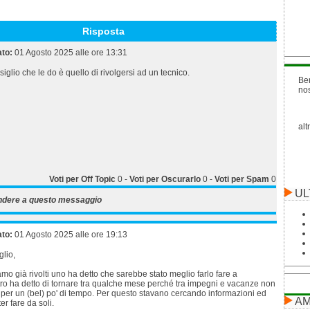
Risposta
ato:
01 Agosto 2025 alle ore 13:31
iglio che le do è quello di rivolgersi ad un tecnico.
Be
no
alt
Voti per Off Topic
0
-
Voti per Oscurarlo
0
-
Voti per Spam
0
UL
ndere a questo messaggio
ato:
01 Agosto 2025 alle ore 19:13
glio,
amo già rivolti uno ha detto che sarebbe stato meglio farlo fare a
ltro ha detto di tornare tra qualche mese perché tra impegni e vacanze non
a per un (bel) po' di tempo. Per questo stavano cercando informazioni ed
AM
er fare da soli.