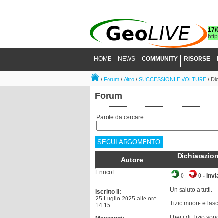
17/
htt
HOME
NEWS
COMMUNITY
RISORSE
/
/
/
/
Forum
Altro
SUCCESSIONI E VOLTURE
Dic
Forum
Parole da cercare:
SEGUI ARGOMENTO
Dichiarazion
Autore
EnricoE
0
-
0
- Invi
Un saluto a tutti.
Iscritto il:
25 Luglio 2025 alle ore
Tizio muore e las
14:15
I beni di Tizio son