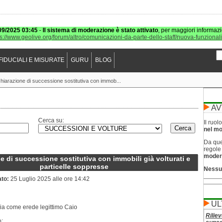
09/2025 03:45
-
Il sistema di moderazione è stato attivato
, per maggiori informazi
ps://www.geolive.org/forum/altro/comunicazioni-da-parte-dello-staff/nuova-funzional
FIDUCIALI E MISURATE
GURU
BLOG
hiarazione di successione sostitutiva con immob...
AV
Cerca su:
Il ruo
nel mod
Da que
regol
moder
e di successione sostitutiva con immobili già volturati e
particelle soppresse
Nessu
ato:
25 Luglio 2025 alle ore 14:42
UL
cia come erede legittimo Caio
Riliev
o: