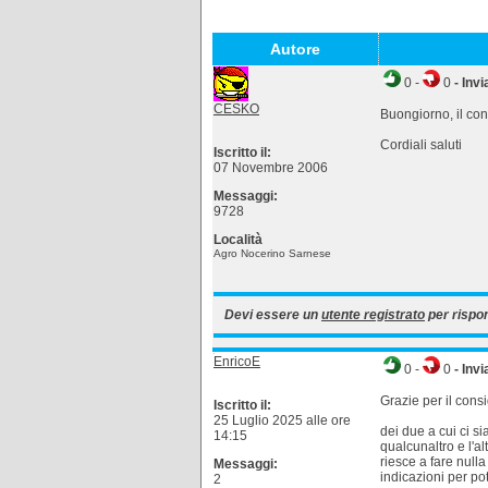
Autore
0
-
0
- Invi
CESKO
Buongiorno, il cons
Cordiali saluti
Iscritto il:
07 Novembre 2006
Messaggi:
9728
Località
Agro Nocerino Sarnese
Devi essere un
utente registrato
per rispo
EnricoE
0
-
0
- Invi
Grazie per il consi
Iscritto il:
25 Luglio 2025 alle ore
dei due a cui ci si
14:15
qualcunaltro e l'a
riesce a fare null
Messaggi:
indicazioni per pot
2