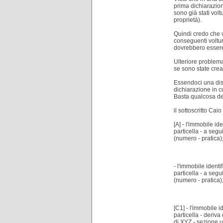
prima dichiarazion
sono già stati vol
proprietà).
Quindi credo che v
conseguenti volture
dovrebbero essere 
Ulteriore problema
se sono state crea
Essendoci una dis
dichiarazione in c
Basta qualcosa del
il sottoscritto Cai
[A] - l'immobile i
particella - a segu
(numero - pratica)
- l'immobile ident
particella - a segu
(numero - pratica)
[C1] - l'immobile 
particella - deriv
di XYZ - sezione u