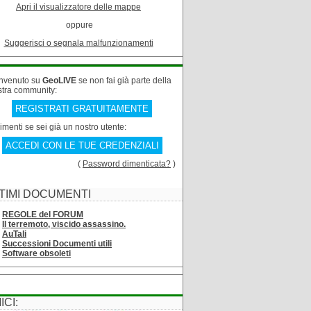
Apri il visualizzatore delle mappe
oppure
Suggerisci o segnala malfunzionamenti
nvenuto su
GeoLIVE
se non fai già parte della
stra community:
REGISTRATI GRATUITAMENTE
rimenti se sei già un nostro utente:
ACCEDI CON LE TUE CREDENZIALI
(
Password dimenticata?
)
TIMI DOCUMENTI
REGOLE del FORUM
Il terremoto, viscido assassino.
AuTali
Successioni Documenti utili
Software obsoleti
ICI: