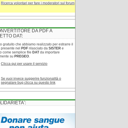
Ricerca volontari per fare i moderatori sul forum
NVERTITORE DA PDF A
ETTO DAT:
o gratuito che abbiamo realizzato per estrarre il
o presente nel
PDF
rilasciato da
SISTER
e
lo come semplice file
DAT
da importare
amente su
PREGEO
.
Clicca qui per usare il servizio
Se vuoi invece suggerire funzionalità o
segnalare bug clicca su questo link
LIDARIETA':