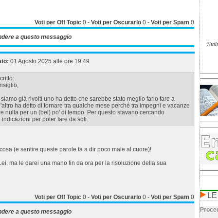
Voti per Off Topic
0
-
Voti per Oscurarlo
0
-
Voti per Spam
0
ndere a questo messaggio
Svil
ato:
01 Agosto 2025 alle ore 19:49
ritto:
nsiglio,
i siamo già rivolti uno ha detto che sarebbe stato meglio farlo fare a
l'altro ha detto di tornare tra qualche mese perché tra impegni e vacanze
re nulla per un (bel) po' di tempo. Per questo stavano cercando
indicazioni per poter fare da soli.
osa (e sentire queste parole fa a dir poco male al cuore)!
ei, ma le darei una mano fin da ora per la risoluzione della sua
LE
Voti per Off Topic
0
-
Voti per Oscurarlo
0
-
Voti per Spam
0
Proced
ndere a questo messaggio