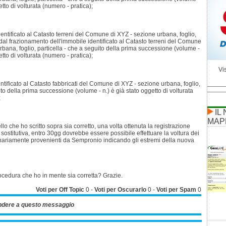
etto di volturata (numero - pratica);
identificato al Catasto terreni del Comune di XYZ - sezione urbana, foglio,
a dal frazionamento dell'immobile identificato al Catasto terreni del Comune
rbana, foglio, particella - che a seguito della prima successione (volume -
etto di volturata (numero - pratica);
Vis
dentificato al Catasto fabbricati del Comune di XYZ - sezione urbana, foglio,
ito della prima successione (volume - n.) è già stato oggetto di volturata
;
IL
MAP
 che ho scritto sopra sia corretto, una volta ottenuta la registrazione
sostitutiva, entro 30gg dovrebbe essere possibile effettuare la voltura dei
inariamente provenienti da Sempronio indicando gli estremi della nuova
ocedura che ho in mente sia corretta? Grazie.
Voti per Off Topic
0
-
Voti per Oscurarlo
0
-
Voti per Spam
0
ndere a questo messaggio