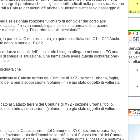
e, sorge il problema che tutti gli immobili indicati nella prima successione
turati a Caio (e per alcuni c'è anche un ulteriore successivo passaggio di
Grazie
ada selezionata l'opzione "Dichiaro di non voler dar corso alle
 catastali" e i vari immobili già inclusi nella prima dichiarazione
marcati col flag "Discordanza dati intestatario".
CO
, la particella C non esiste più; va quindi sostituita con C1 e C2? Anche
LIBR
te dopo la morte di Tizio?
Servizi
cordanza nei dati dell'intestatario bisogna allegare nel campo EG una
librett
ui si spiega la situazione. Che forma deve avere questa dichiarazione?
salvar
 tipo:
dirett
o dichiara che
dentificato al Catasto terreni del Comune di XYZ - sezione urbana, foglio,
ito della prima successione (volume - n.) è già stato oggetto di volturata
;
ificato al Catasto terreni del Comune di XYZ - sezione urbana, foglio,
ito della prima successione (volume - n.) è già stato oggetto di volturata
SO
;
identificato al Catasto terreni del Comune di XYZ - sezione urbana, foglio,
a dal frazionamento dell'immobile identificato al Catasto terreni del Comune
rbana, foglio, particella - che a seguito della prima successione (volume -