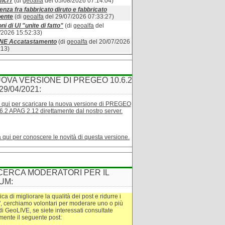
ici r
(di
geoalfa
del 05/08/2026 07:14:04)
enza fra fabbricato diruto e fabbricato
bente
(di
geoalfa
del 29/07/2026 07:33:27)
ni di UI "unite di fatto"
(di
geoalfa
del
/2026 15:52:33)
INE Accatastamento
(di
geoalfa
del 20/07/2026
:13)
OVA VERSIONE DI PREGEO 10.6.2
29/04/2021:
 qui per scaricare la nuova versione di PREGEO
6.2 APAG 2.12 direttamente dal nostro server.
a qui per conoscere le novità di questa versione.
CERCA MODERATORI PER IL
UM:
tica di migliorare la qualità dei post e ridurre i
", cerchiamo volontari per moderare uno o più
di GeoLIVE, se siete interessati consultate
amente il seguente post: