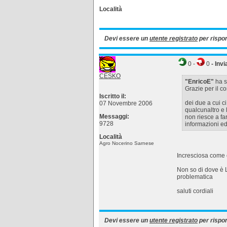
Località
Devi essere un
utente registrato
per rispo
0
-
0
- Invi
CESKO
"EnricoE"
ha sc
Grazie per il co
Iscritto il:
dei due a cui c
07 Novembre 2006
qualcunaltro e 
Messaggi:
non riesce a fa
9728
informazioni ed 
Località
Agro Nocerino Sarnese
Incresciosa come c
Non so di dove è L
problematica
saluti cordiali
Devi essere un
utente registrato
per rispo