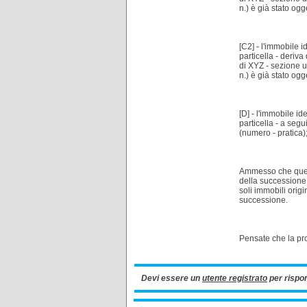
n.) è già stato ogg
[C2] - l'immobile 
particella - deriv
di XYZ - sezione u
n.) è già stato ogg
[D] - l'immobile i
particella - a segu
(numero - pratica)
Ammesso che quello
della successione 
soli immobili orig
successione.
Pensate che la pr
Devi essere un
utente registrato
per rispo