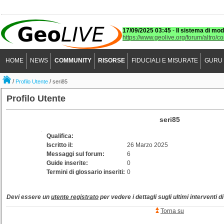
17/09/2025 03:45
-
Il sistema di mod
https://www.geolive.org/forum/altro/c
HOME
NEWS
COMMUNITY
RISORSE
FIDUCIALI E MISURATE
GURU
/
/
Profilo Utente
seri85
Profilo Utente
seri85
Qualifica:
Iscritto il:
26 Marzo 2025
Messaggi sul forum:
6
Guide inserite:
0
Termini di glossario inseriti:
0
Devi essere un
utente registrato
per vedere i dettagli sugli ultimi interventi d
Torna su