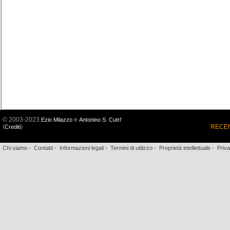
© 2003-2023
e
Ezio Milazzo
Antonino S. Cutri'
(
)
RECEN
Crediti
-
-
-
-
-
Chi siamo
Contatti
Informazioni legali
Termini di utilizzo
Proprietà intellettuale
Priv