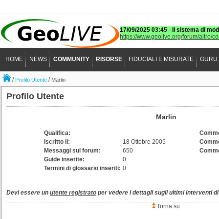
17/09/2025 03:45
-
Il sistema di mod
https://www.geolive.org/forum/altro/c
HOME
NEWS
COMMUNITY
RISORSE
FIDUCIALI E MISURATE
GURU
/
/
Profilo Utente
Marlin
Profilo Utente
Marlin
Qualifica:
Comme
Iscritto il:
18 Ottobre 2005
Commen
Messaggi sul forum:
650
Commen
Guide inserite:
0
Termini di glossario inseriti:
0
Devi essere un
utente registrato
per vedere i dettagli sugli ultimi interventi d
Torna su