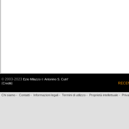
© 2003-2023
e
Ezio Milazzo
Antonino S. Cutri'
(
)
RECEN
Crediti
-
-
-
-
-
Chi siamo
Contatti
Informazioni legali
Termini di utilizzo
Proprietà intellettuale
Priv