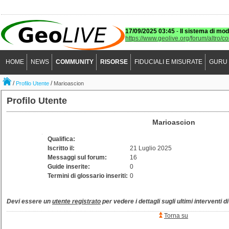
17/09/2025 03:45
-
Il sistema di mod
https://www.geolive.org/forum/altro/c
HOME
NEWS
COMMUNITY
RISORSE
FIDUCIALI E MISURATE
GURU
/
/
Profilo Utente
Marioascion
Profilo Utente
Marioascion
Qualifica:
Iscritto il:
21 Luglio 2025
Messaggi sul forum:
16
Guide inserite:
0
Termini di glossario inseriti:
0
Devi essere un
utente registrato
per vedere i dettagli sugli ultimi interventi d
Torna su