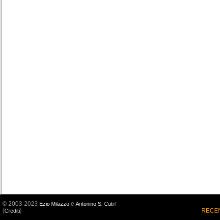
© 2003-2023
e
Ezio Milazzo
Antonino S. Cutri'
(
)
RECEN
Crediti