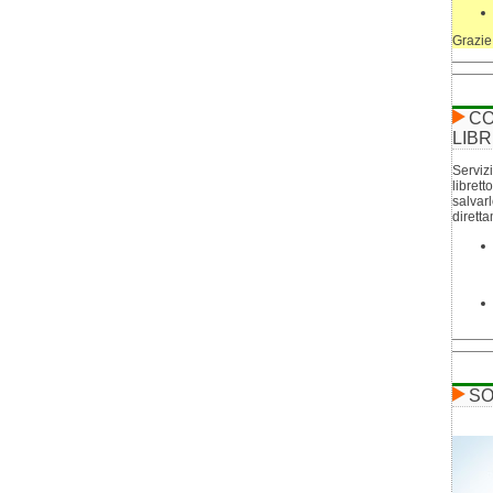
Grazie
CO
LIBR
Servizi
librett
salvar
dirett
SO