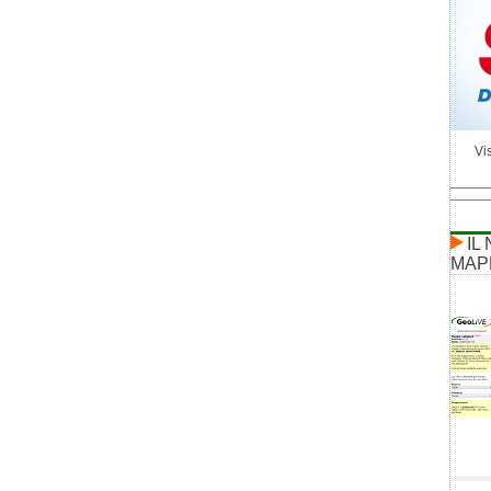
Vis
IL
MAP