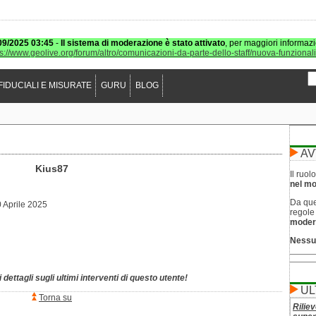
09/2025 03:45
-
Il sistema di moderazione è stato attivato
, per maggiori informazi
ps://www.geolive.org/forum/altro/comunicazioni-da-parte-dello-staff/nuova-funzional
FIDUCIALI E MISURATE
GURU
BLOG
AV
Kius87
Il ruo
nel mod
Da que
 Aprile 2025
regol
moder
Nessu
 dettagli sugli ultimi interventi di questo utente!
UL
Torna su
Riliev