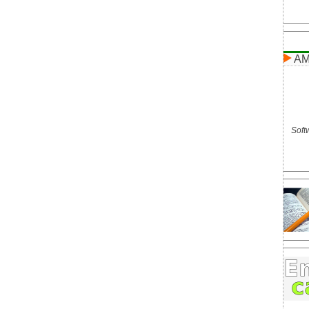
AM
Softw