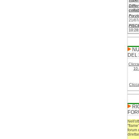
superf
Differ
colla
Porzio
21/07
PISC
10:28
NU
DEL 
Clicca
10.
Clicc
RI
FOR
Nell'ot
"flame
forum 
dirett