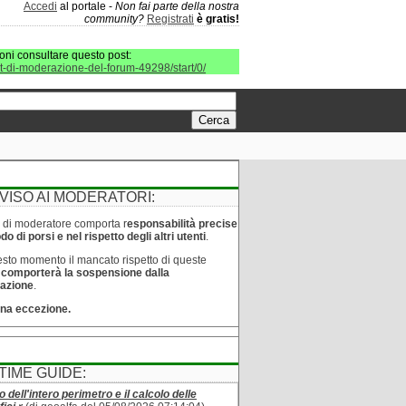
Accedi
al portale -
Non fai parte della nostra
community?
Registrati
è gratis!
oni consultare questo post:
it-di-moderazione-del-forum-49298/start/0/
VISO AI MODERATORI:
lo di moderatore comporta r
esponsabilità precise
o di porsi e nel rispetto degli altri utenti
.
sto momento il mancato rispetto di queste
e
comporterà la sospensione dalla
azione
.
na eccezione.
TIME GUIDE:
o dell'intero perimetro e il calcolo delle