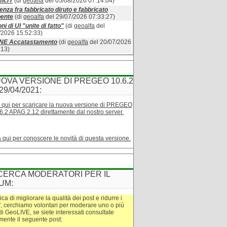
ici r
(di
geoalfa
del 05/08/2026 07:14:04)
enza fra fabbricato diruto e fabbricato
bente
(di
geoalfa
del 29/07/2026 07:33:27)
ni di UI "unite di fatto"
(di
geoalfa
del
/2026 15:52:33)
INE Accatastamento
(di
geoalfa
del 20/07/2026
:13)
OVA VERSIONE DI PREGEO 10.6.2
29/04/2021:
 qui per scaricare la nuova versione di PREGEO
6.2 APAG 2.12 direttamente dal nostro server.
a qui per conoscere le novità di questa versione.
CERCA MODERATORI PER IL
UM:
tica di migliorare la qualità dei post e ridurre i
", cerchiamo volontari per moderare uno o più
di GeoLIVE, se siete interessati consultate
amente il seguente post: