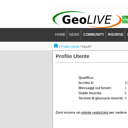
17/
htt
HOME
NEWS
COMMUNITY
RISORSE
/
/
Profilo Utente
Kius87
Profilo Utente
Qualifica:
Iscritto il:
10
Messaggi sul forum:
1
Guide inserite:
0
Termini di glossario inseriti:
0
Devi essere un
utente registrato
per vedere i