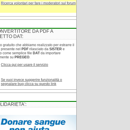
Ricerca volontari per fare i moderatori sul forum
NVERTITORE DA PDF A
ETTO DAT:
o gratuito che abbiamo realizzato per estrarre il
o presente nel
PDF
rilasciato da
SISTER
e
lo come semplice file
DAT
da importare
amente su
PREGEO
.
Clicca qui per usare il servizio
Se vuoi invece suggerire funzionalità o
segnalare bug clicca su questo link
LIDARIETA':