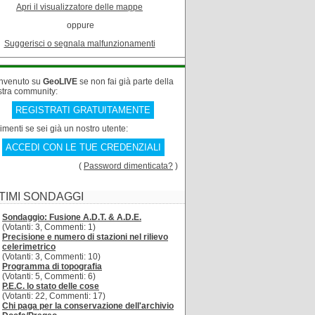
Apri il visualizzatore delle mappe
oppure
Suggerisci o segnala malfunzionamenti
nvenuto su
GeoLIVE
se non fai già parte della
stra community:
REGISTRATI GRATUITAMENTE
rimenti se sei già un nostro utente:
ACCEDI CON LE TUE CREDENZIALI
(
Password dimenticata?
)
TIMI SONDAGGI
Sondaggio: Fusione A.D.T. & A.D.E.
(Votanti: 3, Commenti: 1)
Precisione e numero di stazioni nel rilievo
celerimetrico
(Votanti: 3, Commenti: 10)
Programma di topografia
(Votanti: 5, Commenti: 6)
P.E.C. lo stato delle cose
(Votanti: 22, Commenti: 17)
Chi paga per la conservazione dell'archivio