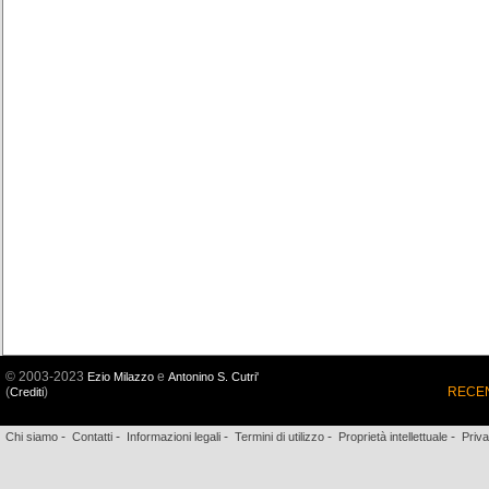
© 2003-2023
e
Ezio Milazzo
Antonino S. Cutri'
(
)
RECEN
Crediti
-
-
-
-
-
Chi siamo
Contatti
Informazioni legali
Termini di utilizzo
Proprietà intellettuale
Priv