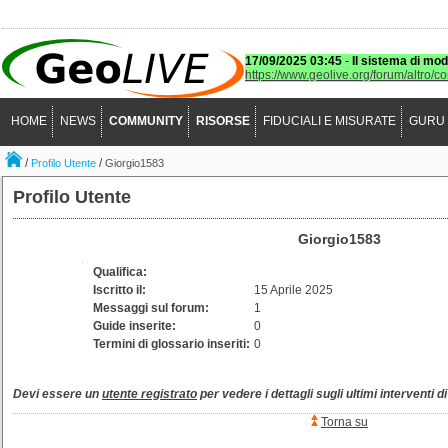
17/09/2025 03:45
-
Il sistema di mod
https://www.geolive.org/forum/altro/c
HOME
NEWS
COMMUNITY
RISORSE
FIDUCIALI E MISURATE
GURU
/
/
Profilo Utente
Giorgio1583
Profilo Utente
Giorgio1583
Qualifica:
Iscritto il:
15 Aprile 2025
Messaggi sul forum:
1
Guide inserite:
0
Termini di glossario inseriti:
0
Devi essere un
utente registrato
per vedere i dettagli sugli ultimi interventi d
Torna su