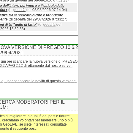
ativo
(di
geoalfa
del 08/08/2026 07:51:23)
o dell'intero perimetro e il calcolo delle
ici r
(di
geoalfa
del 05/08/2026 07:14:04)
enza fra fabbricato diruto e fabbricato
bente
(di
geoalfa
del 29/07/2026 07:33:27)
ni di UI "unite di fatto"
(di
geoalfa
del
/2026 15:52:33)
OVA VERSIONE DI PREGEO 10.6.2
29/04/2021:
 qui per scaricare la nuova versione di PREGEO
6.2 APAG 2.12 direttamente dal nostro server.
a qui per conoscere le novità di questa versione.
CERCA MODERATORI PER IL
UM:
tica di migliorare la qualità dei post e ridurre i
", cerchiamo volontari per moderare uno o più
di GeoLIVE, se siete interessati consultate
amente il seguente post: