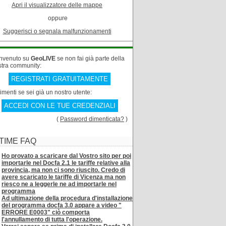
Apri il visualizzatore delle mappe
oppure
Suggerisci o segnala malfunzionamenti
nvenuto su
GeoLIVE
se non fai già parte della
stra community:
REGISTRATI GRATUITAMENTE
rimenti se sei già un nostro utente:
ACCEDI CON LE TUE CREDENZIALI
(
Password dimenticata?
)
TIME FAQ
Ho provato a scaricare dal Vostro sito per poi
importarle nel Docfa 2.1 le tariffe relative alla
provincia, ma non ci sono riuscito. Credo di
avere scaricato le tariffe di Vicenza ma non
riesco ne a leggerle ne ad importarle nel
programma
Ad ultimazione della procedura d'installazione
del programma docfa 3.0 appare a video "
ERRORE E0003" ciò comporta
l'annullamento di tutta l'operazione.