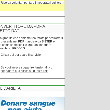
Ricerca volontari per fare i moderatori sul forum
NVERTITORE DA PDF A
ETTO DAT:
o gratuito che abbiamo realizzato per estrarre il
o presente nel
PDF
rilasciato da
SISTER
e
lo come semplice file
DAT
da importare
amente su
PREGEO
.
Clicca qui per usare il servizio
Se vuoi invece suggerire funzionalità o
segnalare bug clicca su questo link
LIDARIETA':