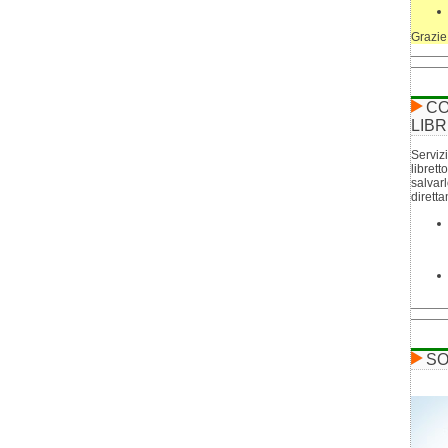
Grazie
CO
LIBR
Servizi
librett
salvar
dirett
SO