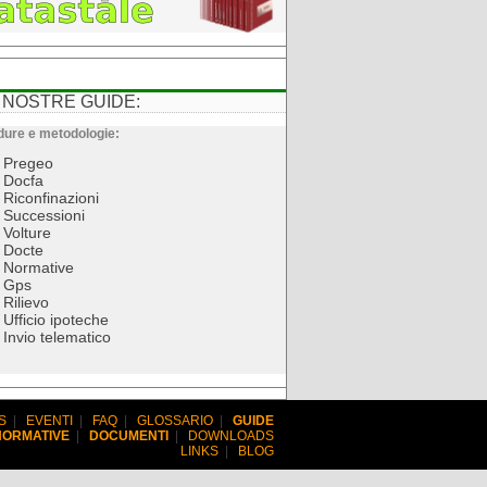
 NOSTRE GUIDE:
ure e metodologie:
Pregeo
Docfa
Riconfinazioni
Successioni
Volture
Docte
Normative
Gps
Rilievo
Ufficio ipoteche
Invio telematico
S
|
EVENTI
|
FAQ
|
GLOSSARIO
|
GUIDE
NORMATIVE
|
DOCUMENTI
|
DOWNLOADS
LINKS
|
BLOG