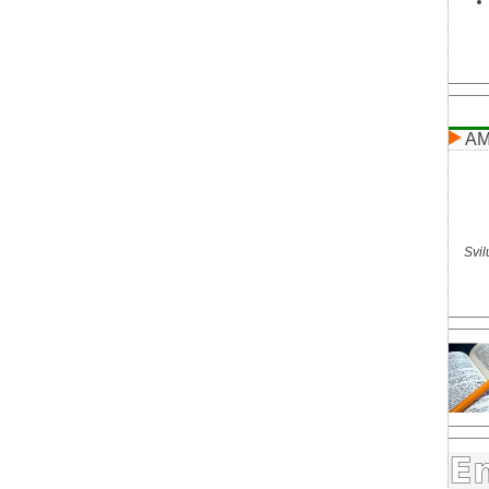
AM
Svil