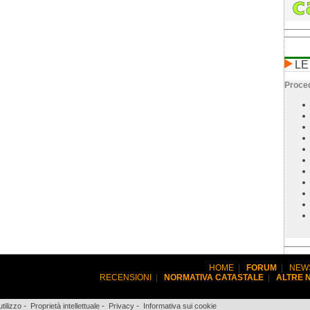
LE
Proced
HOME
|
FORUM
|
NEW
RECENSIONI
|
NORMATIVA CATASTALE
|
ALTRE 
-
-
-
utilizzo
Proprietà intellettuale
Privacy
Informativa sui cookie