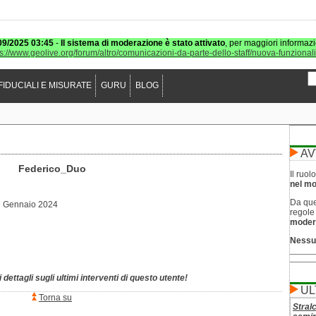
09/2025 03:45
-
Il sistema di moderazione è stato attivato
, per maggiori informazi
ps://www.geolive.org/forum/altro/comunicazioni-da-parte-dello-staff/nuova-funzional
FIDUCIALI E MISURATE
GURU
BLOG
AV
Federico_Duo
Il ruo
nel mod
Da que
 Gennaio 2024
regol
moder
Nessu
 dettagli sugli ultimi interventi di questo utente!
UL
Torna su
Stral