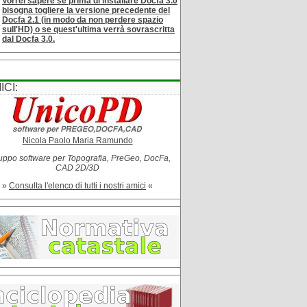
Vorrei sapere se prima di installare Docfa 3.0
bisogna togliere la versione precedente del
Docfa 2.1 (in modo da non perdere spazio
sull'HD) o se quest'ultima verrà sovrascritta
dal Docfa 3.0.
ICI:
Nicola Paolo Maria Ramundo
uppo software per Topografia, PreGeo, DocFa,
CAD 2D/3D
»
Consulta l'elenco di tutti i nostri amici
«