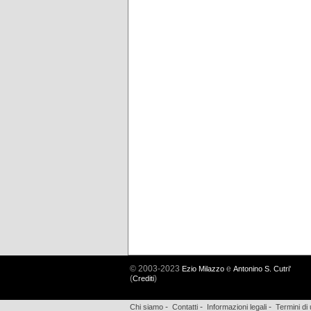
© 2003-2023
e
Ezio Milazzo
Antonino S. Cutri'
(
)
Crediti
-
-
-
Chi siamo
Contatti
Informazioni legali
Termini di 