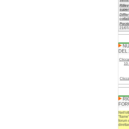
semin
Riliev
superf
Differ
colla
Porzio
21/07
NU
DEL 
Clicca
10.
Clicc
RI
FOR
Nell'ot
"flame
forum 
dirett