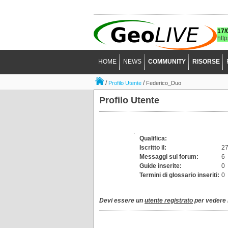
17/
htt
HOME
NEWS
COMMUNITY
RISORSE
/
/
Profilo Utente
Federico_Duo
Profilo Utente
Qualifica:
Iscritto il:
27
Messaggi sul forum:
6
Guide inserite:
0
Termini di glossario inseriti:
0
Devi essere un
utente registrato
per vedere i