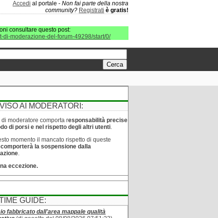
Accedi
al portale -
Non fai parte della nostra
community?
Registrati
è gratis!
oni consultare questo post:
it-di-moderazione-del-forum-49298/start/0/
VISO AI MODERATORI:
lo di moderatore comporta r
esponsabilità precise
o di porsi e nel rispetto degli altri utenti
.
sto momento il mancato rispetto di queste
e
comporterà la sospensione dalla
azione
.
na eccezione.
TIME GUIDE:
cio fabbricato dall'area mappale qualità