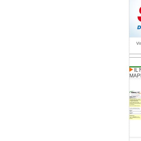
Vis
IL
MAP