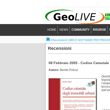
17/
htt
HOME
NEWS
COMMUNITY
RISORSE
/
/
Recensioni
LIBRI E SOFTWARE PER PREGE
Recensioni
08 Febbraio 2005 - Codice Catastale
Autore:
Benito Polizzi
Questo
legisl
l’ampi
tecnic
dall’e