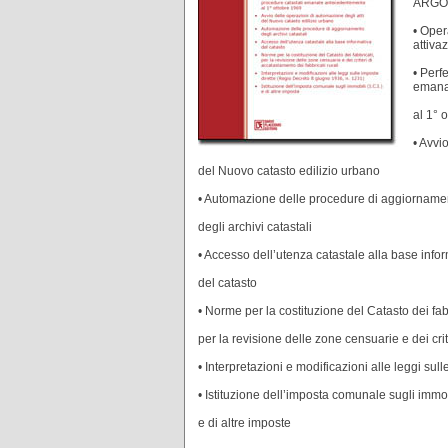
ARGO
• Oper
attiva
• Perf
emana
al 1° 
• Avvi
del Nuovo catasto edilizio urbano
• Automazione delle procedure di aggiorname
degli archivi catastali
• Accesso dell’utenza catastale alla base info
del catasto
• Norme per la costituzione del Catasto dei fab
per la revisione delle zone censuarie e dei crit
• Interpretazioni e modificazioni alle leggi su
• Istituzione dell’imposta comunale sugli immobil
e di altre imposte