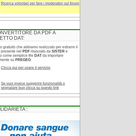
Ricerca volontari per fare i moderatori sul forum
NVERTITORE DA PDF A
ETTO DAT:
o gratuito che abbiamo realizzato per estrarre il
o presente nel
PDF
rilasciato da
SISTER
e
lo come semplice file
DAT
da importare
amente su
PREGEO
.
Clicca qui per usare il servizio
Se vuoi invece suggerire funzionalità o
segnalare bug clicca su questo link
LIDARIETA':