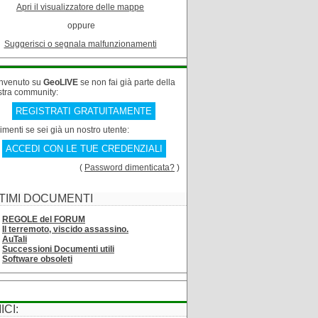
Apri il visualizzatore delle mappe
oppure
Suggerisci o segnala malfunzionamenti
nvenuto su
GeoLIVE
se non fai già parte della
stra community:
REGISTRATI GRATUITAMENTE
rimenti se sei già un nostro utente:
ACCEDI CON LE TUE CREDENZIALI
(
Password dimenticata?
)
TIMI DOCUMENTI
REGOLE del FORUM
Il terremoto, viscido assassino.
AuTali
Successioni Documenti utili
Software obsoleti
ICI: