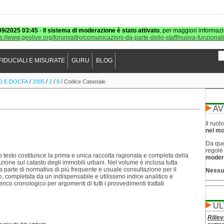
09/2025 03:45
-
Il sistema di moderazione è stato attivato
, per maggiori informazi
ps://www.geolive.org/forum/altro/comunicazioni-da-parte-dello-staff/nuova-funzional
FIDUCIALI E MISURATE
GURU
BLOG
/
/
/
/
O E DOCFA
2005
2
8
Codice Catastale
AV
Il ruo
nel mod
Da que
regol
 testo costituisce la prima e unica raccolta ragionata e completa della
moder
azione sul catasto degli immobili urbani. Nel volume è inclusa tutta
a parte di normativa di più frequente e usuale consultazione per il
Nessu
o, completata da un indispensabile e utilissimo indice analitico e
lenco cronologico per argomenti di tutti i provvedimenti trattati.
UL
Riliev