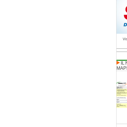
Vis
IL
MAP