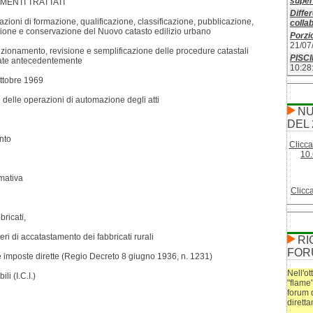
superf
MENTI TRATTATI
Differ
azioni di formazione, qualificazione, classificazione, pubblicazione,
colla
zione e conservazione del Nuovo catasto edilizio urbano
Porzio
21/07
ezionamento, revisione e semplificazione delle procedure catastali
PISC
te antecedentemente
10:28
ottobre 1969
o delle operazioni di automazione degli atti
NU
DEL 
nto
Clicca
10.
rmativa
Clicc
bricati,
eri di accatastamento dei fabbricati rurali
RI
FOR
lle imposte dirette (Regio Decreto 8 giugno 1936, n. 1231)
Nell'ot
i (I.C.I.)
"flame
forum 
dirett