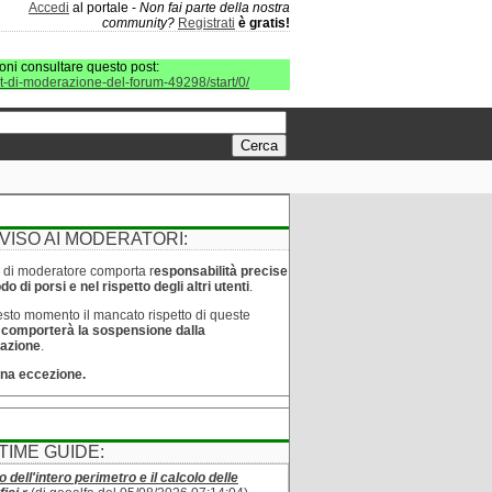
Accedi
al portale -
Non fai parte della nostra
community?
Registrati
è gratis!
oni consultare questo post:
it-di-moderazione-del-forum-49298/start/0/
VISO AI MODERATORI:
lo di moderatore comporta r
esponsabilità precise
o di porsi e nel rispetto degli altri utenti
.
sto momento il mancato rispetto di queste
e
comporterà la sospensione dalla
azione
.
na eccezione.
TIME GUIDE:
o dell'intero perimetro e il calcolo delle