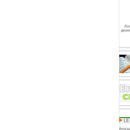
For
geome
LE
Proced