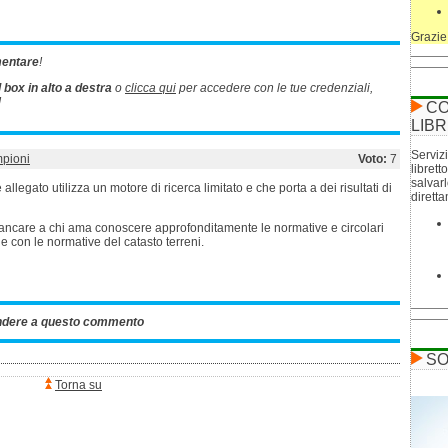
Grazie
mentare
!
l box in alto a destra
o
clicca qui
per accedere con le tue credenziali,
!
CO
LIBR
Servizi
pioni
Voto:
7
librett
salvar
llegato utilizza un motore di ricerca limitato e che porta a dei risultati di
dirett
ancare a chi ama conoscere approfonditamente le normative e circolari
 con le normative del catasto terreni.
ndere a questo commento
SO
Torna su