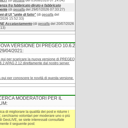
ici r
(di
geoalfa
del 05/08/2026 07:14:04)
enza fra fabbricato diruto e fabbricato
bente
(di
geoalfa
del 29/07/2026 07:33:27)
ni di UI "unite di fatto"
(di
geoalfa
del
/2026 15:52:33)
INE Accatastamento
(di
geoalfa
del 20/07/2026
:13)
OVA VERSIONE DI PREGEO 10.6.2
29/04/2021:
 qui per scaricare la nuova versione di PREGEO
6.2 APAG 2.12 direttamente dal nostro server.
a qui per conoscere le novità di questa versione.
CERCA MODERATORI PER IL
UM:
tica di migliorare la qualità dei post e ridurre i
", cerchiamo volontari per moderare uno o più
di GeoLIVE, se siete interessati consultate
amente il seguente post: