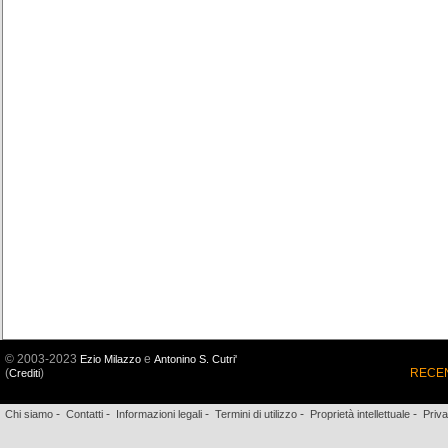
© 2003-2023
e
Ezio Milazzo
Antonino S. Cutri'
(
)
RECEN
Crediti
-
-
-
-
-
Chi siamo
Contatti
Informazioni legali
Termini di utilizzo
Proprietà intellettuale
Priv