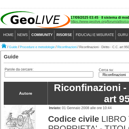
17/09/2025 03:45
-
Il sistema di mod
https://www.geolive.org/forum/altro/c
HOME
NEWS
COMMUNITY
RISORSE
FIDUCIALI E MISURATE
GURU
/
/
/
/
Guide
Procedure e metodologie
Riconfinazioni
Riconfinazioni - Diritto - C.C. art 95
Guide
Parole da cercare:
Cerca su:
Riconfinazioni - 
Autore
art 9
Inviato:
01 Gennaio 2008 alle ore 10:44
Codice civile
LIBRO
PROPRIETA' - TITOL