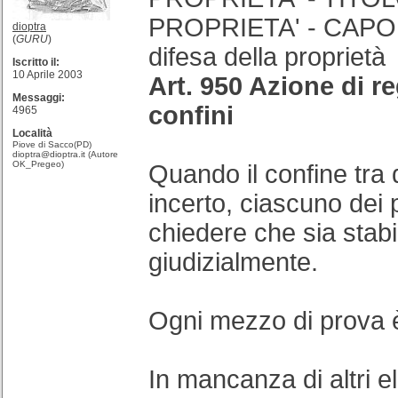
PROPRIETA' - CAPO I
dioptra
(
GURU
)
difesa della proprietà
Iscritto il:
10 Aprile 2003
Art. 950 Azione di r
Messaggi:
confini
4965
Località
Piove di Sacco(PD)
dioptra@dioptra.it (Autore
OK_Pregeo)
Quando il confine tra 
incerto, ciascuno dei 
chiedere che sia stabil
giudizialmente.
Ogni mezzo di prova
In mancanza di altri el