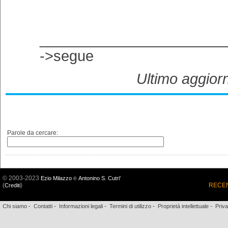
_______________________
->segue
Ultimo aggior
Parole da cercare:
© 2003-2023
e
Ezio Milazzo
Antonino S. Cutri'
(
)
RECEN
Crediti
-
-
-
-
-
Chi siamo
Contatti
Informazioni legali
Termini di utilizzo
Proprietà intellettuale
Priv