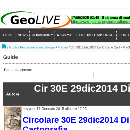
17/09/2025 03:45
-
Il sistema di mod
https://www.geolive.org/forum/altro/c
HOME
NEWS
COMMUNITY
RISORSE
FIDUCIALI E MISURATE
GURU
/
/
/
/
Guide
Procedure e metodologie
Pregeo
Cir 30E 29dic2014 Dir C Cat e Cart - PreGe
Guide
Parole da cercare:
Cir 30E 29dic2014 Di
Autore
Inviato:
17 Gennaio 2015 alle ore 12:23
Circolare 30E 29dic2014 Di
Cartografia.