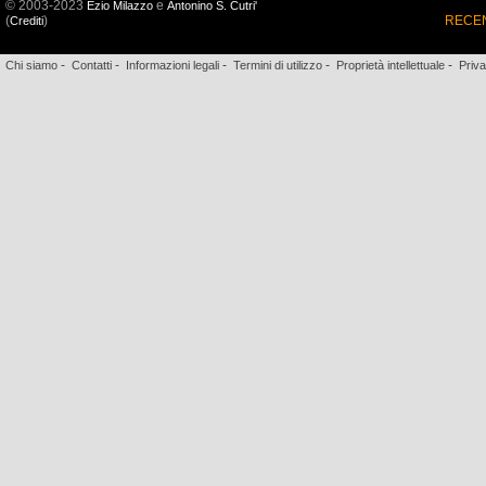
© 2003-2023
e
Ezio Milazzo
Antonino S. Cutri'
(
)
RECEN
Crediti
-
-
-
-
-
Chi siamo
Contatti
Informazioni legali
Termini di utilizzo
Proprietà intellettuale
Priv