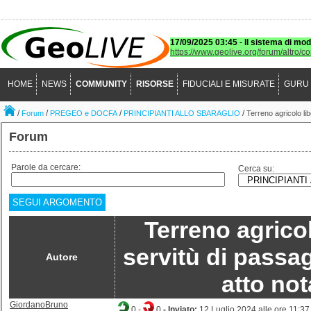
17/09/2025 03:45
-
Il sistema di mod
https://www.geolive.org/forum/altro/c
HOME
NEWS
COMMUNITY
RISORSE
FIDUCIALI E MISURATE
GURU
/
/
/
/
Forum
PREGEO e DOCFA
PRINCIPIANTI ALLO SBARAGLIO
Terreno agricolo li
Forum
Parole da cercare:
Cerca su:
SEGUI ARGOMENTO
Terreno agricol
servitù di pass
Autore
atto not
GiordanoBruno
0
-
0
- Inviato:
12 Luglio 2024 alle ore 11:37