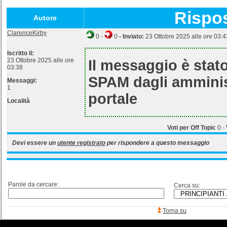
Rispo
Autore
ClarenceKirby
0
-
0
- Inviato:
23 Ottobre 2025 alle ore 03:4
Iscritto il:
23 Ottobre 2025 alle ore
Il messaggio è stat
03:38
SPAM
dagli amminis
Messaggi:
1
portale
Località
Voti per Off Topic
0
-
Devi essere un
utente registrato
per rispondere a questo messaggio
Parole da cercare:
Cerca su:
Torna su