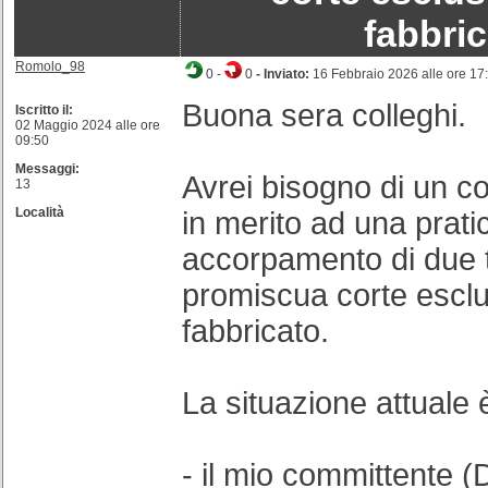
fabbri
Romolo_98
0
-
0
- Inviato:
16 Febbraio 2026 alle ore 17
Buona sera colleghi.
Iscritto il:
02 Maggio 2024 alle ore
09:50
Messaggi:
Avrei bisogno di un c
13
Località
in merito ad una prati
accorpamento di due t
promiscua corte esclu
fabbricato.
La situazione attuale 
- il mio committente (D