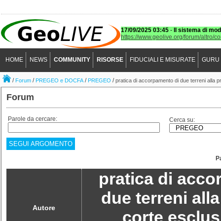
17/09/2025 03:45
-
Il sistema di mod
https://www.geolive.org/forum/altro/c
HOME
NEWS
COMMUNITY
RISORSE
FIDUCIALI E MISURATE
GURU
/
/
/
/
Forum
PREGEO e DOCFA
PREGEO
pratica di accorpamento di due terreni alla p
Forum
Parole da cercare:
Cerca su:
SEGUI ARGOMENTO
P
pratica di acc
due terreni all
Autore
corte esclus