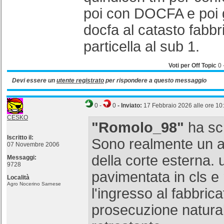
poi con DOCFA e poi 
docfa al catasto fabbri
particella al sub 1.
Voti per Off Topic
0
Devi essere un
utente registrato
per rispondere a questo messaggio
0
-
0
- Inviato:
17 Febbraio 2026 alle ore 10
CESKO
"Romolo_98"
ha scr
Iscritto il:
Sono realmente un 
07 Novembre 2006
della corte esterna. 
Messaggi:
9728
pavimentata in cls e
Località
Agro Nocerino Sarnese
l'ingresso al fabbricat
prosecuzione natural