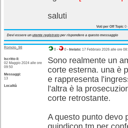
saluti
Voti per Off Topic
0
Devi essere un
utente registrato
per rispondere a questo messaggio
Romolo_98
0
-
0
- Inviato:
17 Febbraio 2026 alle ore 08
Sono realmente un am
Iscritto il:
02 Maggio 2024 alle ore
09:50
corte esterna. una è p
Messaggi:
e rappresenta l'ingres
13
Località
l'altra è la prosecuzio
corte retrostante.
A questo punto devo 
quindicon tm per con