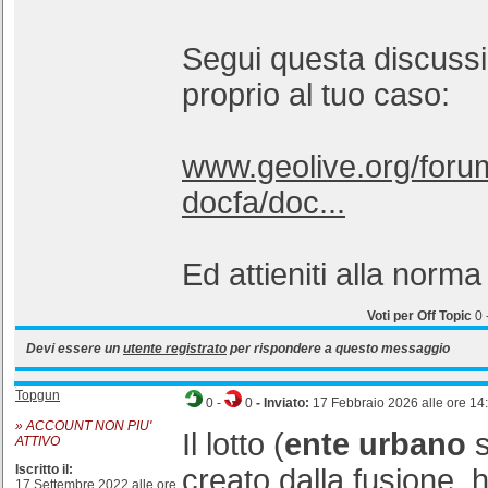
Segui questa discuss
proprio al tuo caso:
www.geolive.org/foru
docfa/doc...
Ed attieniti alla norma
Voti per Off Topic
0
Devi essere un
utente registrato
per rispondere a questo messaggio
Topgun
0
-
0
- Inviato:
17 Febbraio 2026 alle ore 14
» ACCOUNT NON PIU'
Il lotto (
ente urbano
s
ATTIVO
Iscritto il:
creato dalla fusione, 
17 Settembre 2022 alle ore