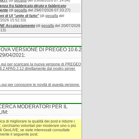
ici r
(di
geoalfa
del 05/08/2026 07:14:04)
enza fra fabbricato diruto e fabbricato
bente
(di
geoalfa
del 29/07/2026 07:33:27)
ni di UI "unite di fatto"
(di
geoalfa
del
/2026 15:52:33)
INE Accatastamento
(di
geoalfa
del 20/07/2026
:13)
OVA VERSIONE DI PREGEO 10.6.2
29/04/2021:
 qui per scaricare la nuova versione di PREGEO
6.2 APAG 2.12 direttamente dal nostro server.
a qui per conoscere le novità di questa versione.
CERCA MODERATORI PER IL
UM:
tica di migliorare la qualità dei post e ridurre i
", cerchiamo volontari per moderare uno o più
di GeoLIVE, se siete interessati consultate
amente il seguente post: