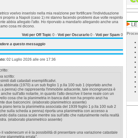
trico voelvo inserislo nella mia realzione per fortificare l'individuazione
i proprio a Napoli (caso 1) mi stanno facendo problemi due volte respinto
nte abbia allegato l'atto. Ho riporvato a mandarlo allegando anche una
LE
iamo cosa mi dicono.
Proced
Voti per Off Topic
0
-
Voti per Oscurarlo
0
-
Voti per Spam
0
ndere a questo messaggio
ato:
02 Luglio 2026 alle ore 17:36
ritto:
a scritto:
imili dati catastali esemplificativi.
ia abbinata (1970) a un sub foglio 1 p.lla 100 sub 1 (riportato anche
a a penna) che rappresenta l'immobile adiacente, tale incongruenza è
 anche sull'atto notarile, in quanto l'atto descrive il bene reale con un
ivello cosa che la planimetria in banca dati non ha proprio anzi ha
te due balconcini. (elaborato planimetrico assente)
a piano terra la planimetria associata del 1939 foglio 1 p.lla 100 sub 2
nche sulla scheda a penna) riporta una planimetria con accesso a
rando dalla cassa scale mentre sia sull'atto che naturalmente nella realtà
estra. (elaborato planimetrico assente)
l vadenecum vi è la possibilità di presentare una variazione catastale
ione planmetria errata".