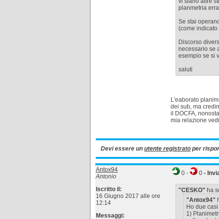
vi siano altre 
planmetria erra
Se stai operand
(come indicato
Discorso divers
necessario se a
esempio se si v
saluti
L'eaborato planime
dei sub, ma credim
il DOCFA, nonosta
mia relazione ved
Devi essere un
utente registrato
per rispo
Antox94
0
-
0
- Invi
Antonio
Iscritto il:
"CESKO"
ha sc
16 Giugno 2017 alle ore
"Antox94"
h
12:14
Ho due casi s
1) Planimetr
Messaggi: