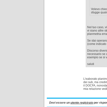
Volevo chied
sfugge qualc
Nel tuo caso, v
vi siano altre 
planmetria erra
Se stai operand
(come indicato
Discorso divers
necessario se a
esempio se si v
saluti
L'eaborato planime
dei sub, ma credim
il DOCFA, nonosta
mia relazione ved
Devi essere un
utente registrato
per rispo