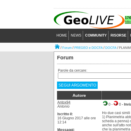
17/
htt
HOME
NEWS
COMMUNITY
RISORSE
/
/
/
/
Forum
PREGEO e DOCFA
DOCFA
PLANIM
Forum
Parole da cercare:
SEGUI ARGOMENTO
Autore
Antox94
0
-
0
- Invi
Antonio
Ho due casi simili 
Iscritto il:
1) Planimetria abb
16 Giugno 2017 alle ore
scheda a penna) c
12:14
anche sull'atto not
che la planimetri
Messaggi: