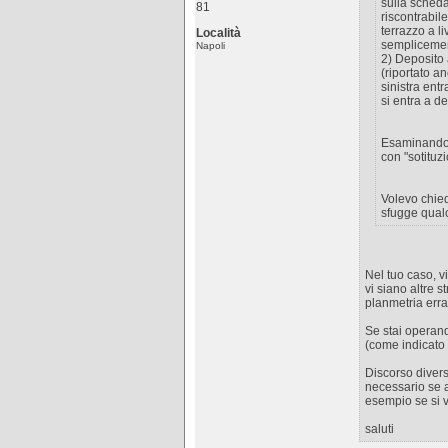
sulla sched
81
riscontrabile
terrazzo a l
Località
semplicemen
Napoli
2) Deposito 
(riportato a
sinistra ent
si entra a d
Esaminando i
con "sotituz
Volevo chied
sfugge qualc
Nel tuo caso, v
vi siano altre 
planmetria erra
Se stai operand
(come indicato
Discorso divers
necessario se a
esempio se si v
saluti