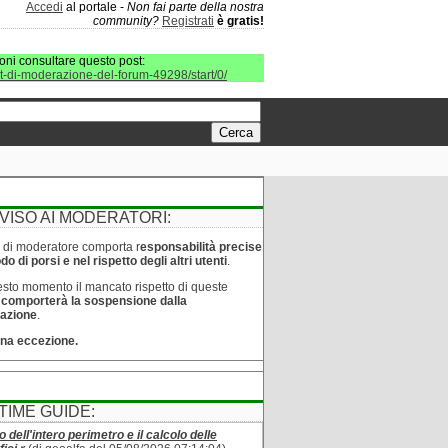
Accedi
al portale -
Non fai parte della nostra
community?
Registrati
è gratis!
oni consultare questo post:
it-di-moderazione-del-forum-49298/start/0/
VISO AI MODERATORI:
lo di moderatore comporta r
esponsabilità precise
o di porsi e nel rispetto degli altri utenti
.
sto momento il mancato rispetto di queste
e
comporterà la sospensione dalla
azione
.
na eccezione.
TIME GUIDE:
o dell'intero perimetro e il calcolo delle