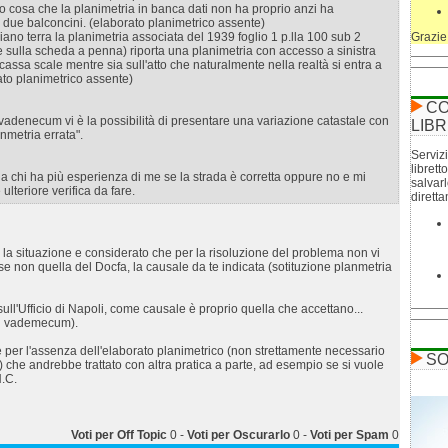
llo cosa che la planimetria in banca dati non ha proprio anzi ha
due balconcini. (elaborato planimetrico assente)
iano terra la planimetria associata del 1939 foglio 1 p.lla 100 sub 2
Grazie
e sulla scheda a penna) riporta una planimetria con accesso a sinistra
cassa scale mentre sia sull'atto che naturalmente nella realtà si entra a
ato planimetrico assente)
CO
adenecum vi è la possibilità di presentare una variazione catastale con
LIBR
nmetria errata".
Servizi
librett
a chi ha più esperienza di me se la strada è corretta oppure no e mi
salvar
ulteriore verifica da fare.
dirett
o la situazione e considerato che per la risoluzione del problema non vi
 se non quella del Docfa, la causale da te indicata (sotituzione planmetria
ull'Ufficio di Napoli, come causale è proprio quella che accettano...
el vademecum).
 per l'assenza dell'elaborato planimetrico (non strettamente necessario
SO
) che andrebbe trattato con altra pratica a parte, ad esempio se si vuole
N.C.
Voti per Off Topic
0
-
Voti per Oscurarlo
0
-
Voti per Spam
0