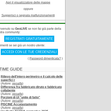
Apri il visualizzatore delle mappe
oppure
Suggerisci o segnala malfunzionamenti
nvenuto su
GeoLIVE
se non fai già parte della
stra community:
REGISTRATI GRATUITAMENTE
rimenti se sei già un nostro utente:
ACCEDI CON LE TUE CREDENZIALI
(
Password dimenticata?
)
TIME GUIDE
Rilievo dell'intero perimetro e il calcolo delle
superfici r
(Autore:
geoalfa
)
Differenza fra fabbricato diruto e fabbricato
collabente
(Autore:
geoalfa
)
Porzioni di UI "unite di fatto"
(Autore:
geoalfa
)
PISCINE Accatastamento
(Autore:
geoalfa
)