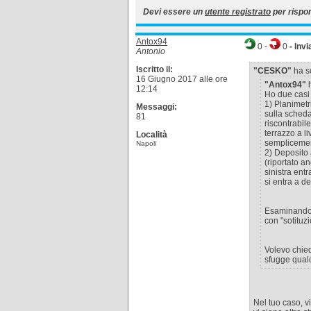
Devi essere un
utente registrato
per rispo
Antox94
0
-
0
- Invi
Antonio
Iscritto il:
"CESKO"
ha sc
16 Giugno 2017 alle ore
"Antox94"
h
12:14
Ho due casi s
1) Planimetr
Messaggi:
sulla sched
81
riscontrabile
terrazzo a l
Località
semplicemen
Napoli
2) Deposito 
(riportato a
sinistra ent
si entra a d
Esaminando i
con "sotituz
Volevo chied
sfugge qualc
Nel tuo caso, v