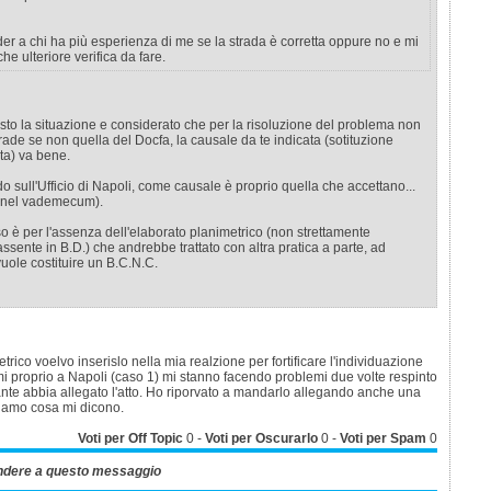
er a chi ha più esperienza di me se la strada è corretta oppure no e mi
he ulteriore verifica da fare.
isto la situazione e considerato che per la risoluzione del problema non
strade se non quella del Docfa, la causale da te indicata (sotituzione
ta) va bene.
o sull'Ufficio di Napoli, come causale è proprio quella che accettano...
 nel vademecum).
o è per l'assenza dell'elaborato planimetrico (non strettamente
ssente in B.D.) che andrebbe trattato con altra pratica a parte, ad
uole costituire un B.C.N.C.
trico voelvo inserislo nella mia realzione per fortificare l'individuazione
i proprio a Napoli (caso 1) mi stanno facendo problemi due volte respinto
nte abbia allegato l'atto. Ho riporvato a mandarlo allegando anche una
iamo cosa mi dicono.
Voti per Off Topic
0
-
Voti per Oscurarlo
0
-
Voti per Spam
0
ndere a questo messaggio