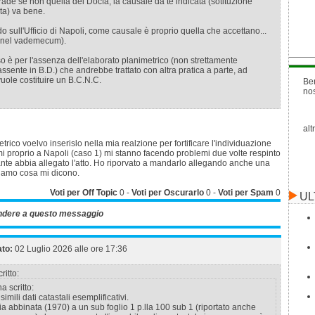
strade se non quella del Docfa, la causale da te indicata (sotituzione
ta) va bene.
o sull'Ufficio di Napoli, come causale è proprio quella che accettano...
 nel vademecum).
o è per l'assenza dell'elaborato planimetrico (non strettamente
ssente in B.D.) che andrebbe trattato con altra pratica a parte, ad
uole costituire un B.C.N.C.
Be
no
alt
trico voelvo inserislo nella mia realzione per fortificare l'individuazione
i proprio a Napoli (caso 1) mi stanno facendo problemi due volte respinto
nte abbia allegato l'atto. Ho riporvato a mandarlo allegando anche una
iamo cosa mi dicono.
Voti per Off Topic
0
-
Voti per Oscurarlo
0
-
Voti per Spam
0
UL
ndere a questo messaggio
ato:
02 Luglio 2026 alle ore 17:36
ritto:
a scritto:
imili dati catastali esemplificativi.
ia abbinata (1970) a un sub foglio 1 p.lla 100 sub 1 (riportato anche