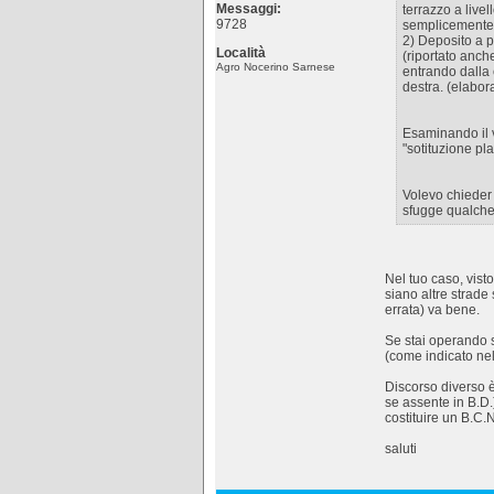
Messaggi:
terrazzo a live
9728
semplicemente 
2) Deposito a p
Località
(riportato anch
Agro Nocerino Sarnese
entrando dalla 
destra. (elabor
Esaminando il v
"sotituzione pla
Volevo chieder 
sfugge qualche 
Nel tuo caso, vist
siano altre strade
errata) va bene.
Se stai operando s
(come indicato n
Discorso diverso è
se assente in B.D.
costituire un B.C.
saluti