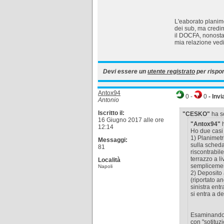
L'eaborato planime
dei sub, ma credim
il DOCFA, nonosta
mia relazione ved
Devi essere un
utente registrato
per rispo
Antox94
0
-
0
- Invi
Antonio
Iscritto il:
"CESKO"
ha sc
16 Giugno 2017 alle ore
"Antox94"
h
12:14
Ho due casi s
1) Planimetr
Messaggi:
sulla sched
81
riscontrabile
terrazzo a l
Località
semplicemen
Napoli
2) Deposito 
(riportato a
sinistra ent
si entra a d
Esaminando i
con "sotituz