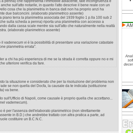
a a penna) che rappresenta l'immobile adiacente, tale incongruenza è
 anche sull'atto notarile, in quanto l'atto descrive il bene reale con un
ivello cosa che la planimetria in banca dati non ha proprio anzi ha
te due balconcini. (elaborato planimetrico assente)
a piano terra la planimetria associata del 1939 foglio 1 p.lla 100 sub 2
nche sulla scheda a penna) riporta una planimetria con accesso a
AM
rando dalla cassa scale mentre sia sull'atto che naturalmente nella realtà
estra. (elaborato planimetrico assente)
l vadenecum vi è la possibilità di presentare una variazione catastale
ione planmetria errata".
Anal
er a chi ha più esperienza di me se la strada è corretta oppure no e mi
sof
he ulteriore verifica da fare.
decenn
isto la situazione e considerato che per la risoluzione del problema non
strade se non quella del Docfa, la causale da te indicata (sotituzione
ta) va bene.
o sull'Ufficio di Napoli, come causale è proprio quella che accettano...
 nel vademecum).
o è per l'assenza dell'elaborato planimetrico (non strettamente
ssente in B.D.) che andrebbe trattato con altra pratica a parte, ad
uole costituire un B.C.N.C.