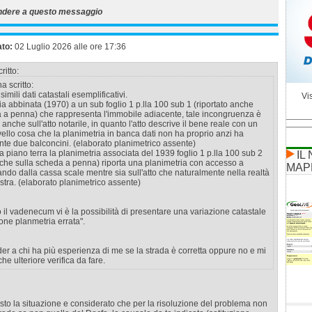
ndere a questo messaggio
ato:
02 Luglio 2026 alle ore 17:36
ritto:
a scritto:
imili dati catastali esemplificativi.
Vis
ia abbinata (1970) a un sub foglio 1 p.lla 100 sub 1 (riportato anche
a a penna) che rappresenta l'immobile adiacente, tale incongruenza è
 anche sull'atto notarile, in quanto l'atto descrive il bene reale con un
ivello cosa che la planimetria in banca dati non ha proprio anzi ha
te due balconcini. (elaborato planimetrico assente)
a piano terra la planimetria associata del 1939 foglio 1 p.lla 100 sub 2
IL
nche sulla scheda a penna) riporta una planimetria con accesso a
MAP
rando dalla cassa scale mentre sia sull'atto che naturalmente nella realtà
estra. (elaborato planimetrico assente)
l vadenecum vi è la possibilità di presentare una variazione catastale
ione planmetria errata".
er a chi ha più esperienza di me se la strada è corretta oppure no e mi
he ulteriore verifica da fare.
isto la situazione e considerato che per la risoluzione del problema non