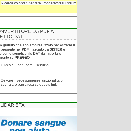
Ricerca volontari per fare i moderatori sul forum
NVERTITORE DA PDF A
ETTO DAT:
o gratuito che abbiamo realizzato per estrarre il
o presente nel
PDF
rilasciato da
SISTER
e
lo come semplice file
DAT
da importare
amente su
PREGEO
.
Clicca qui per usare il servizio
Se vuoi invece suggerire funzionalità o
segnalare bug clicca su questo link
LIDARIETA':