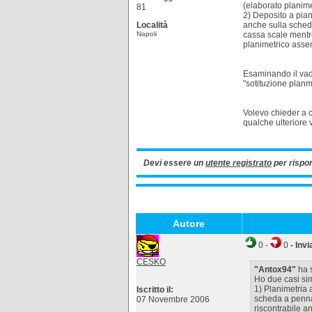
(elaborato planime
81
2) Deposito a pian
Località
anche sulla scheda
Napoli
cassa scale mentre
planimetrico asse
Esaminando il vade
"sotituzione planme
Volevo chieder a c
qualche ulteriore v
Devi essere un
utente registrato
per rispo
Autore
0
-
0
- Invi
CESKO
"Antox94"
ha s
Ho due casi simi
1) Planimetria 
Iscritto il:
scheda a penna
07 Novembre 2006
riscontrabile an