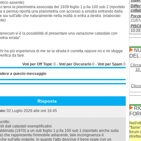
superf
trico assente)
Differ
o terra la planimetria associata del 1939 foglio 1 p.lla 100 sub 2 (riportato
colla
 a penna) riporta una planimetria con accesso a sinistra entrando dalla
 sia sull'atto che naturalmente nella realtà si entra a destra. (elaborato
Porzio
nte)
21/07
PISC
10:28
necum vi è la possibilità di presentare una variazione catastale con
tria errata".
NU
hi ha più esperienza di me se la strada è corretta oppure no e mi sfugge
erifica da fare.
DEL 
Voti per Off Topic
0
-
Voti per Oscurarlo
0
-
Voti per Spam
0
Clicca
10.
ndere a questo messaggio
Clicc
Risposta
RI
ato:
02 Luglio 2026 alle ore 16:45
FOR
critto:
Nell'ot
li dati catastali esemplificativi.
"flame
abbinata (1970) a un sub foglio 1 p.lla 100 sub 1 (riportato anche sulla
forum 
) che rappresenta l'immobile adiacente, tale incongruenza è
dirett
che sull'atto notarile, in quanto l'atto descrive il bene reale con un