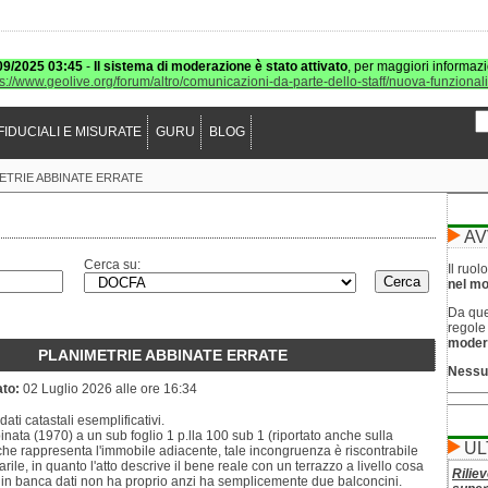
09/2025 03:45
-
Il sistema di moderazione è stato attivato
, per maggiori informazi
ps://www.geolive.org/forum/altro/comunicazioni-da-parte-dello-staff/nuova-funzional
FIDUCIALI E MISURATE
GURU
BLOG
ETRIE ABBINATE ERRATE
AV
Cerca su:
Il ruo
nel mod
Da que
regol
moder
PLANIMETRIE ABBINATE ERRATE
Nessu
ato:
02 Luglio 2026 alle ore 16:34
dati catastali esemplificativi.
inata (1970) a un sub foglio 1 p.lla 100 sub 1 (riportato anche sulla
UL
he rappresenta l'immobile adiacente, tale incongruenza è riscontrabile
arile, in quanto l'atto descrive il bene reale con un terrazzo a livello cosa
Riliev
a in banca dati non ha proprio anzi ha semplicemente due balconcini.