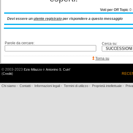
Voti per Off Topic
0
Devi essere un
utente registrato
per rispondere a questo messaggio
Parole da cercare:
Cerca su:
Torna su
© 2003-2023
e
Ezio Milazzo
Antonino S. Cutri'
(
)
RECEN
Crediti
-
-
-
-
-
Chi siamo
Contatti
Informazioni legali
Termini di utilizzo
Proprietà intellettuale
Priv