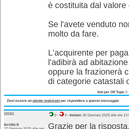
è costituita dal valore
Se l'avete venduto no
molto da fare.
L'acquirente per pag
l'adibirà ad abitazione
oppure la frazionerà c
di categorie catastali
Voti per Off Topic
0
Devi essere un
utente registrato
per rispondere a questo messaggio
simaci
0
-
0
- Inviato:
30 Gennaio 2025 alle ore 13
Grazie per la risposta.
Iscritto il:
27 Gennaio 2025 alle ore