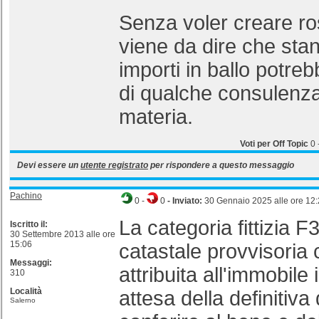
Senza voler creare ro
viene da dire che stant
importi in ballo potre
di qualche consulenza 
materia.
Voti per Off Topic
0
Devi essere un
utente registrato
per rispondere a questo messaggio
Pachino
0
-
0
- Inviato:
30 Gennaio 2025 alle ore 12
La categoria fittizia 
Iscritto il:
30 Settembre 2013 alle ore
15:06
catastale provvisoria
Messaggi:
attribuita all'immobile
310
Località
attesa della definitiv
Salerno