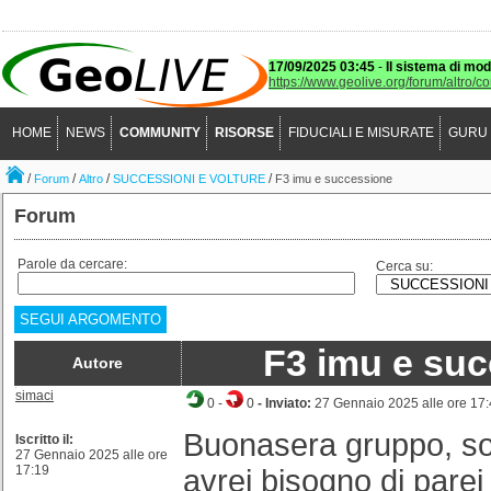
17/09/2025 03:45
-
Il sistema di mod
https://www.geolive.org/forum/altro/c
HOME
NEWS
COMMUNITY
RISORSE
FIDUCIALI E MISURATE
GURU
/
/
/
/
Forum
Altro
SUCCESSIONI E VOLTURE
F3 imu e successione
Forum
Parole da cercare:
Cerca su:
SEGUI ARGOMENTO
F3 imu e su
Autore
simaci
0
-
0
- Inviato:
27 Gennaio 2025 alle ore 17
Buonasera gruppo, s
Iscritto il:
27 Gennaio 2025 alle ore
17:19
avrei bisogno di parei /