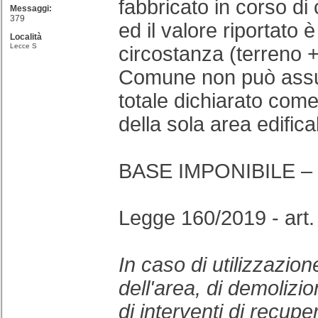
fabbricato in corso di
Messaggi:
379
ed il valore riportato è
Località
Lecce S
circostanza (terreno + 
Comune non può assu
totale dichiarato com
della sola area edifica
BASE IMPONIBILE – 
Legge 160/2019 - art. 
In caso di utilizzazion
dell'area, di demolizio
di interventi di recup