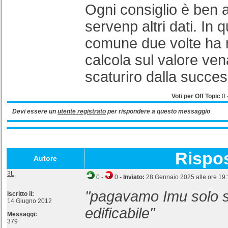
Ogni consiglio è ben 
servenp altri dati. In q
comune due volte ha r
calcola sul valore ven
scaturiro dalla succes
Voti per Off Topic
0
Devi essere un
utente registrato
per rispondere a questo messaggio
Rispo
Autore
3L
0
-
0
- Inviato:
28 Gennaio 2025 alle ore 19
"pagavamo Imu solo s
Iscritto il:
14 Giugno 2012
edificabile"
Messaggi:
379