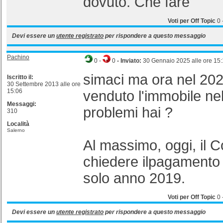
dovuto. Che fare
Voti per Off Topic
0
Devi essere un
utente registrato
per rispondere a questo messaggio
Pachino
0
-
0
- Inviato:
30 Gennaio 2025 alle ore 15
simaci ma ora nel 202
Iscritto il:
30 Settembre 2013 alle ore
15:06
venduto l'immobile ne
Messaggi:
problemi hai ?
310
Località
Salerno
Al massimo, oggi, il 
chiedere ilpagamento 
solo anno 2019.
Voti per Off Topic
0
Devi essere un
utente registrato
per rispondere a questo messaggio