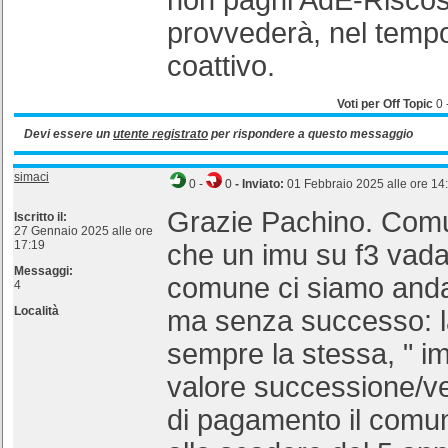
non paghi AdE-Riscos
provvederà, nel tempo
coattivo.
Voti per Off Topic
0
Devi essere un
utente registrato
per rispondere a questo messaggio
simaci
0
-
0
- Inviato:
01 Febbraio 2025 alle ore 14
Grazie Pachino. Com
Iscritto il:
27 Gennaio 2025 alle ore
17:19
che un imu su f3 vada
Messaggi:
comune ci siamo andat
4
Località
ma senza successo: l
sempre la stessa, " i
valore successione/ven
di pagamento il comun