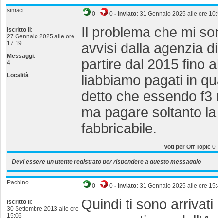
simaci
0
-
0
- Inviato:
31 Gennaio 2025 alle ore 10
Il problema che mi son
Iscritto il:
27 Gennaio 2025 alle ore
17:19
avvisi dalla agenzia d
Messaggi:
partire dal 2015 fino 
4
Località
liabbiamo pagati in qu
detto che essendo f3 
ma pagare soltanto la
fabbricabile.
Voti per Off Topic
0
Devi essere un
utente registrato
per rispondere a questo messaggio
Pachino
0
-
0
- Inviato:
31 Gennaio 2025 alle ore 15
Quindi ti sono arrivati 
Iscritto il:
30 Settembre 2013 alle ore
15:06