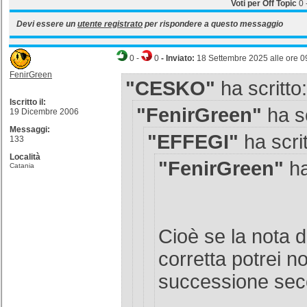
Voti per Off Topic
0
Devi essere un
utente registrato
per rispondere a questo messaggio
0
-
0
- Inviato:
18 Settembre 2025 alle ore 0
FenirGreen
"CESKO"
ha scritto:
Iscritto il:
"FenirGreen"
ha sc
19 Dicembre 2006
Messaggi:
"EFFEGI"
ha scrit
133
Località
"FenirGreen"
ha
Catania
Cioè se la nota d
corretta potrei n
successione sec