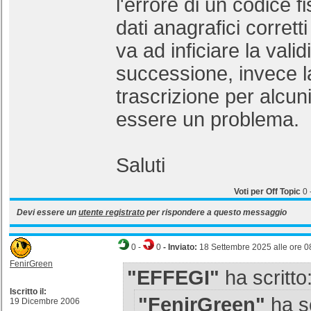
l'errore di un codice f
dati anagrafici corrett
va ad inficiare la valid
successione, invece l
trascrizione per alcun
essere un problema.
Saluti
Voti per Off Topic
0
Devi essere un
utente registrato
per rispondere a questo messaggio
0
-
0
- Inviato:
18 Settembre 2025 alle ore 0
FenirGreen
"EFFEGI"
ha scritto
Iscritto il:
"FenirGreen"
ha sc
19 Dicembre 2006