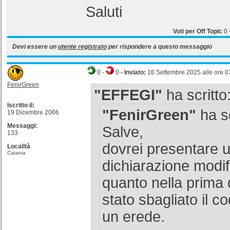
Saluti
Voti per Off Topic
0
Devi essere un
utente registrato
per rispondere a questo messaggio
0
-
0
- Inviato:
18 Settembre 2025 alle ore 0
FenirGreen
"EFFEGI"
ha scritto
Iscritto il:
"FenirGreen"
ha sc
19 Dicembre 2006
Messaggi:
Salve,
133
dovrei presentare 
Località
Catania
dichiarazione modifi
quanto nella prima 
stato sbagliato il co
un erede.