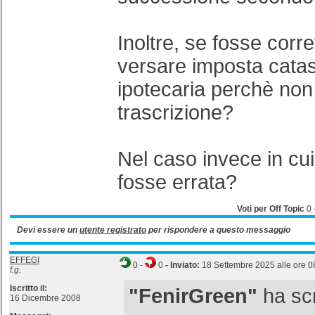
Inoltre, se fosse corre
versare imposta catas
ipotecaria perchè non
trascrizione?
Nel caso invece in cui
fosse errata?
Voti per Off Topic
0
Devi essere un
utente registrato
per rispondere a questo messaggio
EFFEGI
0
-
0
- Inviato:
18 Settembre 2025 alle ore 0
f.g.
Iscritto il:
"FenirGreen"
ha scr
16 Dicembre 2008