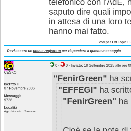
telefonico con l'AdE,
saputo dire quali impo
in attesa di una loro 
hanno mai fatto.
Voti per Off Topic
0
Devi essere un
utente registrato
per rispondere a questo messaggio
0
-
0
- Inviato:
18 Settembre 2025 alle ore 0
CESKO
"FenirGreen"
ha scr
Iscritto il:
"EFFEGI"
ha scritt
07 Novembre 2006
Messaggi:
"FenirGreen"
ha s
9728
Località
Agro Nocerino Sarnese
Cioè se la nota di 