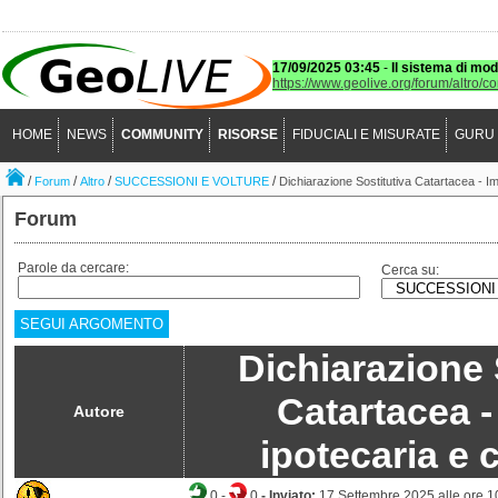
17/09/2025 03:45
-
Il sistema di mod
https://www.geolive.org/forum/altro/c
HOME
NEWS
COMMUNITY
RISORSE
FIDUCIALI E MISURATE
GURU
/
/
/
/
Forum
Altro
SUCCESSIONI E VOLTURE
Dichiarazione Sostitutiva Catartacea - Im
Forum
Parole da cercare:
Cerca su:
SEGUI ARGOMENTO
Dichiarazione 
Catartacea 
Autore
ipotecaria e 
0
-
0
- Inviato:
17 Settembre 2025 alle ore 1