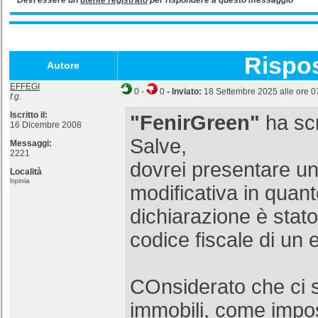
Devi essere un
utente registrato
per rispondere a questo messaggio
Rispo
Autore
EFFEGI
0
-
0
- Inviato:
18 Settembre 2025 alle ore 0
f.g.
Iscritto il:
"FenirGreen"
ha scr
16 Dicembre 2008
Salve,
Messaggi:
2221
dovrei presentare un
Località
Irpinia
modificativa in quant
dichiarazione è stato 
codice fiscale di un 
COnsiderato che ci s
immobili, come impos