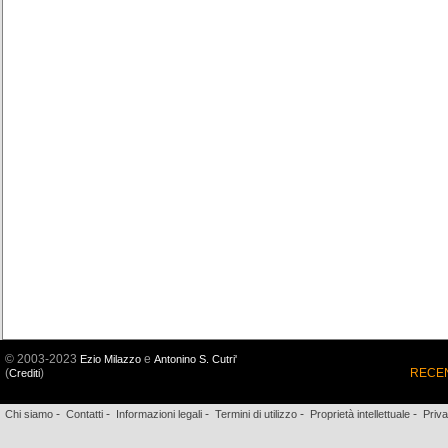
© 2003-2023
e
Ezio Milazzo
Antonino S. Cutri'
(
)
RECEN
Crediti
-
-
-
-
-
Chi siamo
Contatti
Informazioni legali
Termini di utilizzo
Proprietà intellettuale
Priv