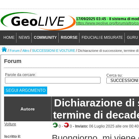
17/09/2025 03:45
-
Il sistema di mod
https://www.geolive.org/forum/altro/c
HOME
NEWS
COMMUNITY
RISORSE
FIDUCIALI E MISURATE
GURU
/
/
/
/
Forum
Altro
SUCCESSIONI E VOLTURE
Dichiarazione di successione, termine di
Forum
Parole da cercare:
Cerca su:
SEGUI ARGOMENTO
Dichiarazione di
Autore
termine di decad
Volture
0
-
0
- Inviato:
06 Luglio 2025 alle ore 00:40
Buongiorno, mi viene 
Iscritto il: