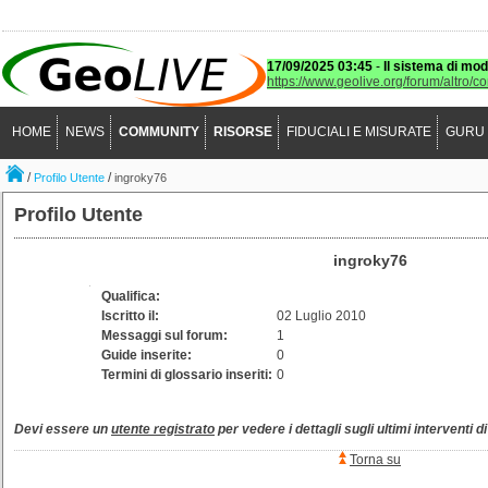
17/09/2025 03:45
-
Il sistema di mod
https://www.geolive.org/forum/altro/c
HOME
NEWS
COMMUNITY
RISORSE
FIDUCIALI E MISURATE
GURU
/
/
Profilo Utente
ingroky76
Profilo Utente
ingroky76
Qualifica:
Iscritto il:
02 Luglio 2010
Messaggi sul forum:
1
Guide inserite:
0
Termini di glossario inseriti:
0
Devi essere un
utente registrato
per vedere i dettagli sugli ultimi interventi d
Torna su