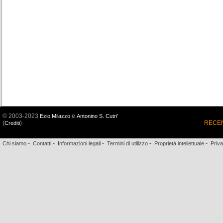
© 2003-2023
e
Ezio Milazzo
Antonino S. Cutri'
(
)
RECEN
Crediti
-
-
-
-
-
Chi siamo
Contatti
Informazioni legali
Termini di utilizzo
Proprietà intellettuale
Priv