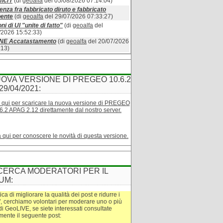
ici r
(di
geoalfa
del 05/08/2026 07:14:04)
enza fra fabbricato diruto e fabbricato
bente
(di
geoalfa
del 29/07/2026 07:33:27)
ni di UI "unite di fatto"
(di
geoalfa
del
/2026 15:52:33)
INE Accatastamento
(di
geoalfa
del 20/07/2026
:13)
OVA VERSIONE DI PREGEO 10.6.2
29/04/2021:
 qui per scaricare la nuova versione di PREGEO
6.2 APAG 2.12 direttamente dal nostro server.
a qui per conoscere le novità di questa versione.
CERCA MODERATORI PER IL
UM:
tica di migliorare la qualità dei post e ridurre i
", cerchiamo volontari per moderare uno o più
di GeoLIVE, se siete interessati consultate
amente il seguente post: