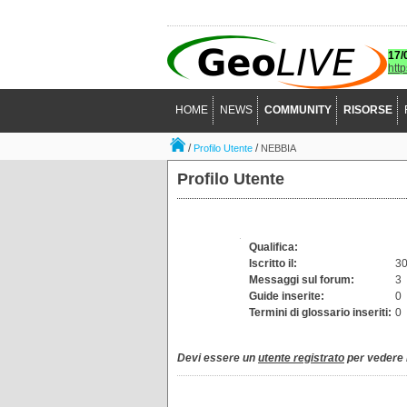
17/
htt
HOME
NEWS
COMMUNITY
RISORSE
/
/
Profilo Utente
NEBBIA
Profilo Utente
Qualifica:
Iscritto il:
30
Messaggi sul forum:
3
Guide inserite:
0
Termini di glossario inseriti:
0
Devi essere un
utente registrato
per vedere i