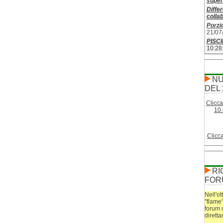
superf
Differ
colla
Porzio
21/07
PISC
10:28
NU
DEL 
Clicca
10.
Clicc
RI
FOR
Nell'ot
"flame
forum 
dirett