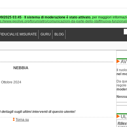
09/2025 03:45
-
Il sistema di moderazione è stato attivato
, per maggiori informazi
ps://www.geolive.org/forum/altro/comunicazioni-da-parte-dello-staff/nuova-funzional
FIDUCIALI E MISURATE
GURU
BLOG
AV
NEBBIA
Il ruo
nel mod
Da que
 Ottobre 2024
regol
moder
Nessu
 dettagli sugli ultimi interventi di questo utente!
UL
Torna su
Riliev