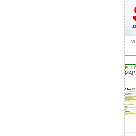
Vis
IL
MAP