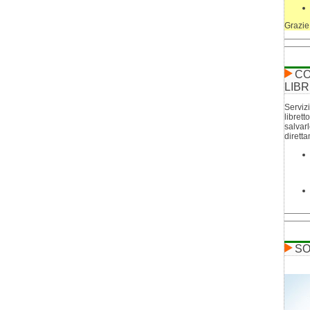
Grazie
CO
LIBR
Servizi
librett
salvar
dirett
SO