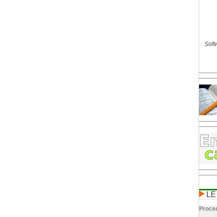
Softw
LE
Proced