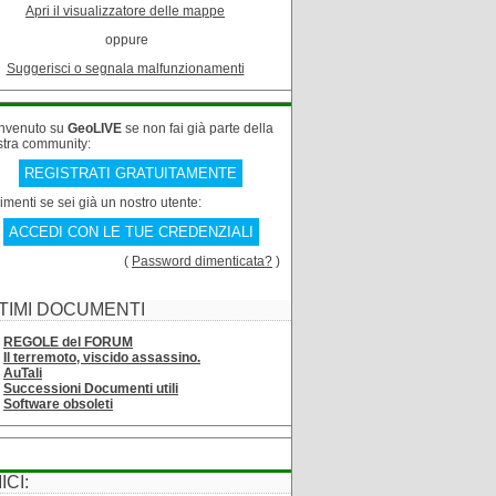
Apri il visualizzatore delle mappe
oppure
Suggerisci o segnala malfunzionamenti
nvenuto su
GeoLIVE
se non fai già parte della
stra community:
REGISTRATI GRATUITAMENTE
rimenti se sei già un nostro utente:
ACCEDI CON LE TUE CREDENZIALI
(
Password dimenticata?
)
TIMI DOCUMENTI
REGOLE del FORUM
Il terremoto, viscido assassino.
AuTali
Successioni Documenti utili
Software obsoleti
ICI: