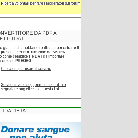
Ricerca volontari per fare i moderatori sul forum
NVERTITORE DA PDF A
ETTO DAT:
o gratuito che abbiamo realizzato per estrarre il
o presente nel
PDF
rilasciato da
SISTER
e
lo come semplice file
DAT
da importare
amente su
PREGEO
.
Clicca qui per usare il servizio
Se vuoi invece suggerire funzionalità o
segnalare bug clicca su questo link
LIDARIETA':