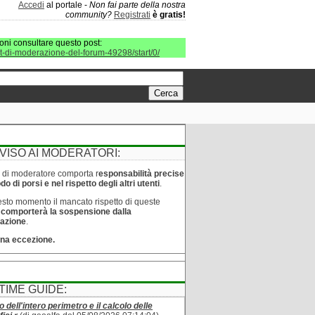
Accedi
al portale -
Non fai parte della nostra
community?
Registrati
è gratis!
oni consultare questo post:
it-di-moderazione-del-forum-49298/start/0/
VISO AI MODERATORI:
lo di moderatore comporta r
esponsabilità precise
o di porsi e nel rispetto degli altri utenti
.
sto momento il mancato rispetto di queste
e
comporterà la sospensione dalla
azione
.
na eccezione.
TIME GUIDE:
o dell'intero perimetro e il calcolo delle