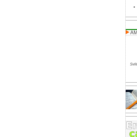
AM
Svil