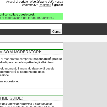
Accedi
al portale -
Non fai parte della nostra
community?
Registrati
è gratis!
oni consultare questo post:
it-di-moderazione-del-forum-49298/start/0/
VISO AI MODERATORI:
lo di moderatore comporta r
esponsabilità precise
o di porsi e nel rispetto degli altri utenti
.
sto momento il mancato rispetto di queste
e
comporterà la sospensione dalla
azione
.
na eccezione.
TIME GUIDE:
o dell'intero perimetro e il calcolo delle