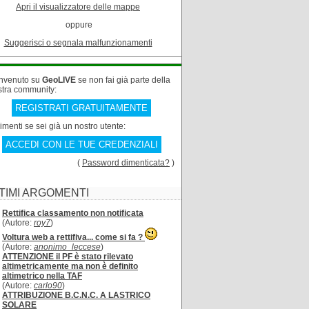
Apri il visualizzatore delle mappe
oppure
Suggerisci o segnala malfunzionamenti
nvenuto su
GeoLIVE
se non fai già parte della
stra community:
REGISTRATI GRATUITAMENTE
rimenti se sei già un nostro utente:
ACCEDI CON LE TUE CREDENZIALI
(
Password dimenticata?
)
TIMI ARGOMENTI
Rettifica classamento non notificata
(Autore:
roy7
)
Voltura web a rettifiva... come si fa ?
(Autore:
anonimo_leccese
)
ATTENZIONE il PF è stato rilevato
altimetricamente ma non è definito
altimetrico nella TAF
(Autore:
carlo90
)
ATTRIBUZIONE B.C.N.C. A LASTRICO
SOLARE