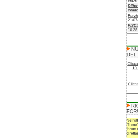
superf
Differ
colla
Porzio
21/07
PISC
10:28
NU
DEL 
Clicca
10.
Clicc
RI
FOR
Nell'ot
"flame
forum 
dirett