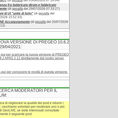
ici r
(di
geoalfa
del 05/08/2026 07:14:04)
enza fra fabbricato diruto e fabbricato
bente
(di
geoalfa
del 29/07/2026 07:33:27)
ni di UI "unite di fatto"
(di
geoalfa
del
/2026 15:52:33)
INE Accatastamento
(di
geoalfa
del 20/07/2026
:13)
OVA VERSIONE DI PREGEO 10.6.2
29/04/2021:
 qui per scaricare la nuova versione di PREGEO
6.2 APAG 2.12 direttamente dal nostro server.
a qui per conoscere le novità di questa versione.
CERCA MODERATORI PER IL
UM:
tica di migliorare la qualità dei post e ridurre i
", cerchiamo volontari per moderare uno o più
di GeoLIVE, se siete interessati consultate
amente il seguente post: