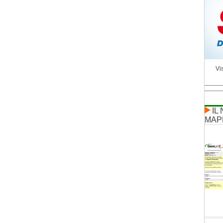
Vis
IL
MAP