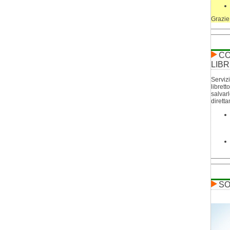
Grazie
CO
LIBR
Servizi
librett
salvar
dirett
SO