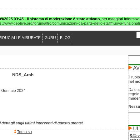
09/2025 03:45
-
Il sistema di moderazione è stato attivato
, per maggiori informazi
ps://www.geolive.org/forum/altro/comunicazioni-da-parte-dello-staff/nuova-funzional
FIDUCIALI E MISURATE
GURU
BLOG
AV
NDS_Arch
Il ruo
nel mod
Da que
 Gennaio 2024
regol
3
moder
Nessu
 dettagli sugli ultimi interventi di questo utente!
UL
Torna su
Riliev