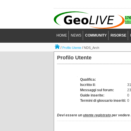
17/
htt
HOME
NEWS
COMMUNITY
RISORSE
/
/
Profilo Utente
NDS_Arch
Profilo Utente
Qualifica:
Iscritto il:
31
Messaggi sul forum:
2
Guide inserite:
0
Termini di glossario inseriti:
0
Devi essere un
utente registrato
per vedere i