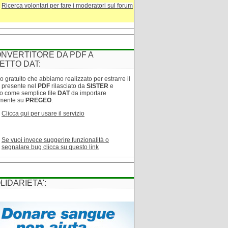
Ricerca volontari per fare i moderatori sul forum
NVERTITORE DA PDF A
ETTO DAT:
o gratuito che abbiamo realizzato per estrarre il
o presente nel
PDF
rilasciato da
SISTER
e
lo come semplice file
DAT
da importare
amente su
PREGEO
.
Clicca qui per usare il servizio
Se vuoi invece suggerire funzionalità o
segnalare bug clicca su questo link
LIDARIETA':