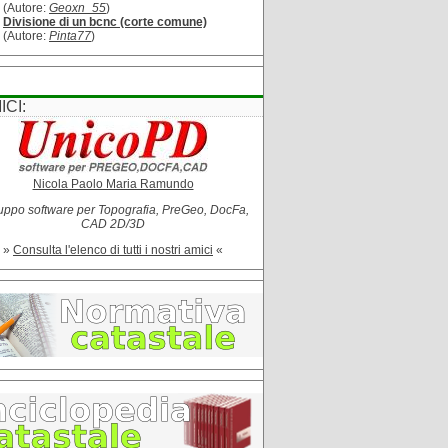
(Autore:
Geoxn_55
)
Divisione di un bcnc (corte comune)
(Autore:
Pinta77
)
ICI:
Nicola Paolo Maria Ramundo
uppo software per Topografia, PreGeo, DocFa,
CAD 2D/3D
»
Consulta l'elenco di tutti i nostri amici
«