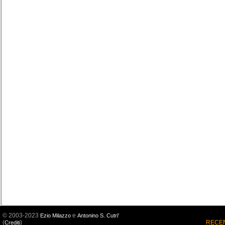
© 2003-2023
e
Ezio Milazzo
Antonino S. Cutri'
(
)
RECEN
Crediti