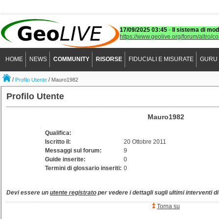
17/09/2025 03:45
-
Il sistema di mod
https://www.geolive.org/forum/altro/c
HOME
NEWS
COMMUNITY
RISORSE
FIDUCIALI E MISURATE
GURU
/
/
Profilo Utente
Mauro1982
Profilo Utente
Mauro1982
Qualifica:
Iscritto il:
20 Ottobre 2011
Messaggi sul forum:
9
Guide inserite:
0
Termini di glossario inseriti:
0
Devi essere un
utente registrato
per vedere i dettagli sugli ultimi interventi d
Torna su